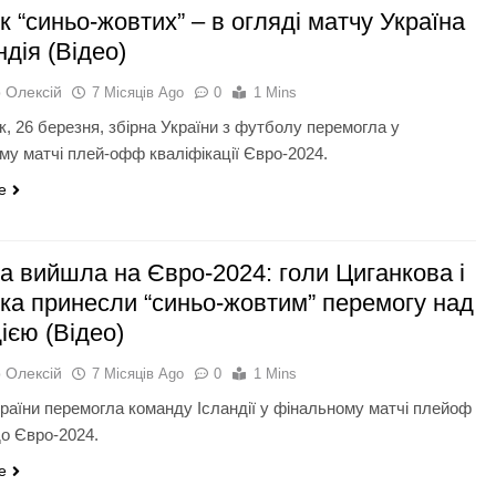
 “синьо-жовтих” – в огляді матчу Україна
ндія (Відео)
 Олексій
7 Місяців Ago
0
1 Mins
к, 26 березня, збірна України з футболу перемогла у
му матчі плей-офф кваліфікації Євро-2024.
e
на вийшла на Євро-2024: голи Циганкова і
ка принесли “синьо-жовтим” перемогу над
ією (Відео)
 Олексій
7 Місяців Ago
0
1 Mins
країни перемогла команду Ісландії у фінальному матчі плейоф
до Євро-2024.
e