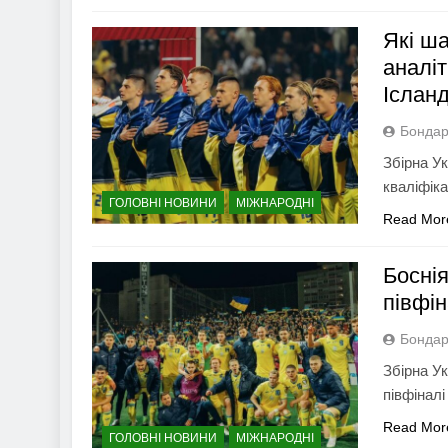
Які ш
аналі
Ісланд
Бондар
Збірна Ук
кваліфіка
ГОЛОВНІ НОВИНИ
МІЖНАРОДНІ
Read Mor
Боснія
півфі
Бондар
Збірна Ук
півфіналі
Read Mor
ГОЛОВНІ НОВИНИ
МІЖНАРОДНІ