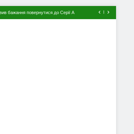
вив бажання повернутися до Серії А
мхена в ПСЖ: відома ціна трансфера
авця збірної Франції за 80 млн євро
ий до переходу в європейський клуб
вив бажання повернутися до Серії А
мхена в ПСЖ: відома ціна трансфера
авця збірної Франції за 80 млн євро