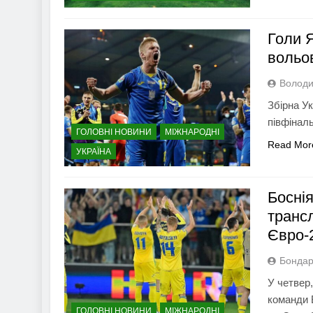
Голи 
вольо
Володи
Збірна Ук
півфінал
ГОЛОВНІ НОВИНИ
МІЖНАРОДНІ
Read Mor
УКРАЇНА
Боснія
транс
Євро-
Бондар
У четвер,
команди 
ГОЛОВНІ НОВИНИ
МІЖНАРОДНІ