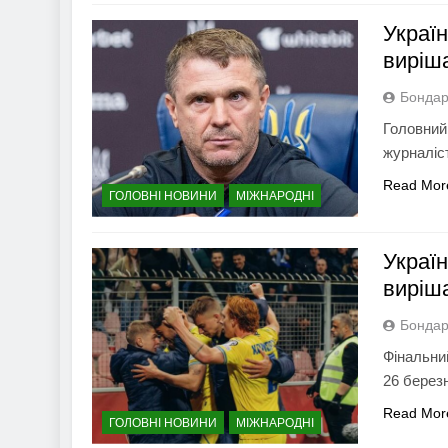
Україн
виріш
Бондар
Головний 
журналіс
Read Mor
ГОЛОВНІ НОВИНИ
МІЖНАРОДНІ
Україн
виріш
Бондар
Фінальни
26 берез
Read Mor
ГОЛОВНІ НОВИНИ
МІЖНАРОДНІ