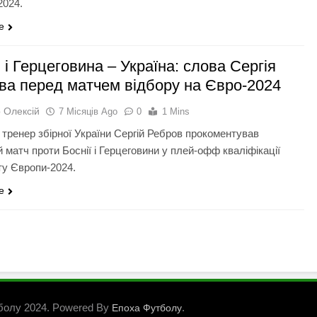
2024.
e
 і Герцеговина – Україна: слова Сергія
ва перед матчем відбору на Євро-2024
 Олексій
7 Місяців Ago
0
1 Mins
 тренер збірної України Сергій Ребров прокоментував
 матч проти Боснії і Герцеговини у плей-офф кваліфікації
ту Європи-2024.
e
болу 2024. Powered By
.
Епоха Футболу