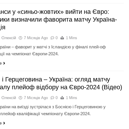
анси у «синьо-жовтих» вийти на Євро:
тики визначили фаворита матчу Україна-
ія
 Олексій
7 Місяців Ago
0
1 Mins
раїни – фаворит у матчі з Ісландією у фіналі плей-оф
ції на чемпіонат Європи-2024.
e
 і Герцеговина – Україна: огляд матчу
налу плейоф відбору на Євро-2024 (Відео)
 Олексій
7 Місяців Ago
0
1 Mins
раїни на виїзді зустрілася з Боснією і Герцеговиною у
 плейоф кваліфікації чемпіонату Європи-2024.
e