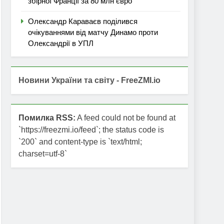
збірної Франції за 80 млн євро
Олександр Караваєв поділився
очікуваннями від матчу Динамо проти
Олександрії в УПЛ
Новини України та світу - FreeZMI.io
Помилка RSS:
A feed could not be found at
`https://freezmi.io/feed`; the status code is
`200` and content-type is `text/html;
charset=utf-8`