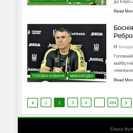
до Євро-
Read Mor
Боснія
Ребро
Бондар
Головний
майбутній
чемпіона
ГОЛОВНІ НОВИНИ
МІЖНАРОДНІ
Read Mor
1
2
3
4
…
484
Епоха Фут