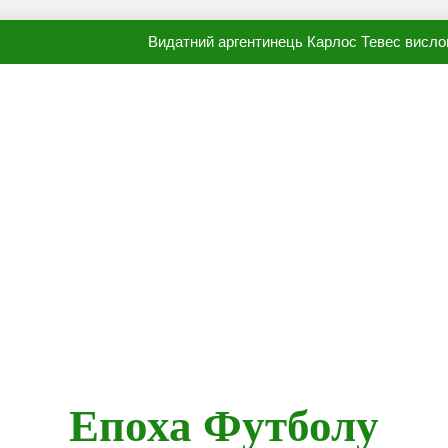
Видатний аргентинець Карлос Тевес висло
Наполі готовий продати Осі
ПСЖ близький до підписання гр
Олександр Караваєв назвав гравця Динамо, який готов
Видатний аргентинець Карлос Тевес висло
Наполі готовий продати Осі
ПСЖ близький до підписання гр
Епоха Футболу