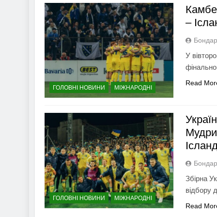
Камбек
– Ісла
Бондар
У вівторо
фінально
Read Mor
ГОЛОВНІ НОВИНИ
МІЖНАРОДНІ
Украї
Мудри
Ісланд
Бондар
Збірна У
відбору 
ГОЛОВНІ НОВИНИ
МІЖНАРОДНІ
Read Mor