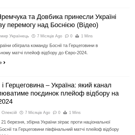
Яремчука та Довбика принесли Україні
ву перемогу над Боснією (Відео)
мир Українець
7 Місяців Ago
0
1 Mins
раїни обіграла команду Боснії та Герцеговини в
ьному матчі плейоф відбору до Євро-2024.
e
 і Герцеговина – Україна: який канал
люватиме поєдинок плейоф відбору на
2024
 Олексій
7 Місяців Ago
0
1 Mins
 21 березня, збірна України зіграє проти національної
Боснії та Герцеговини півфінальний матчі плейоф відбору