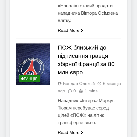
«Наполі» готовий продати
нападника Віктора Осімхена
влітку.
Read More
ПСЖ близький до
підписання гравця
збірної Франції за 80
млн євро
ФРАНЦІЯ
Бондар Олексій
6 місяців
ago
0
1 mins
Нападник «Інтера» Маркус
Тюрам перебуває серед
цілей «ПСЖ» на літнє
трансферне вікно.
Read More