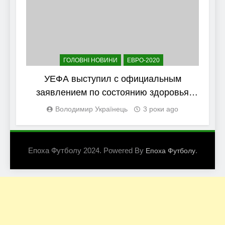
ГОЛОВНІ НОВИНИ
ЕВРО-2020
УЕФА выступил с официальным
заявлением по состоянию здоровья
Кристиана Эриксена
Володимир Українець
3 роки ago
Епоха Футболу 2024. Powered By
.
Епоха Футболу