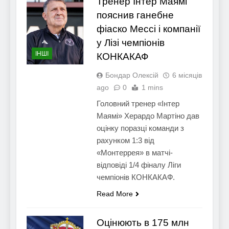
Тренер Інтер Маямі
пояснив ганебне
фіаско Мессі і компанії
у Лізі чемпіонів
ІНШІ
КОНКАКАФ
Бондар Олексій
6 місяців
ago
0
1 mins
Головний тренер «Інтер
Маямі» Херардо Мартіно дав
оцінку поразці команди з
рахунком 1:3 від
«Монтеррея» в матчі-
відповіді 1/4 фіналу Ліги
чемпіонів КОНКАКАФ.
Read More
Оцінюють в 175 млн