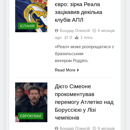
євро: зірка Реала
зацікавив декілька
клубів АПЛ
ІСПАНІЯ
Бондар Олексій
6 місяців
ago
0
1 mins
«Реал» може розпрощатися з
бразильським
вінгером Родріго.
Read More
Дієго Сімеоне
прокоментував
перемогу Атлетіко над
Боруссією у Лізі
ЄВРОКУБКИ
чемпіонів
Бондар Олексій
6 місяців