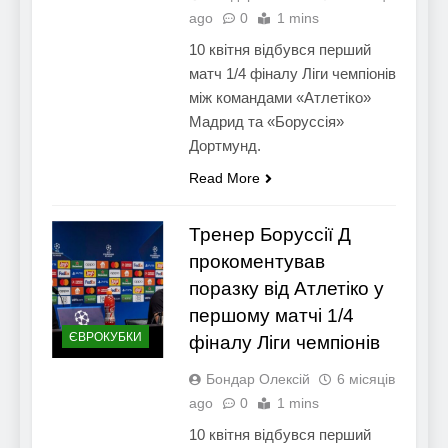
ago
0
1 mins
10 квітня відбувся перший
матч 1/4 фіналу Ліги чемпіонів
між командами «Атлетіко»
Мадрид та «Боруссія»
Дортмунд.
Read More
Тренер Боруссії Д
прокоментував
поразку від Атлетіко у
першому матчі 1/4
ЄВРОКУБКИ
фіналу Ліги чемпіонів
Бондар Олексій
6 місяців
ago
0
1 mins
10 квітня відбувся перший