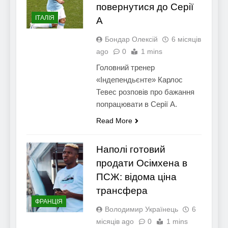
повернутися до Серії
ІТАЛІЯ
А
Бондар Олексій
6 місяців
ago
0
1 mins
Головний тренер
«Індепендьєнте» Карлос
Тевес розповів про бажання
попрацювати в Серії А.
Read More
Наполі готовий
продати Осімхена в
ПСЖ: відома ціна
трансфера
ФРАНЦІЯ
Володимир Українець
6
місяців ago
0
1 mins