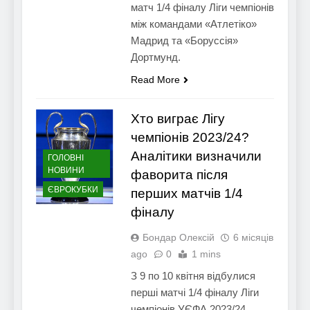
матч 1/4 фіналу Ліги чемпіонів
між командами «Атлетіко»
Мадрид та «Боруссія»
Дортмунд.
Read More
Хто виграє Лігу
чемпіонів 2023/24?
Аналітики визначили
ГОЛОВНІ
НОВИНИ
фаворита після
ЄВРОКУБКИ
перших матчів 1/4
фіналу
Бондар Олексій
6 місяців
ago
0
1 mins
З 9 по 10 квітня відбулися
перші матчі 1/4 фіналу Ліги
чемпіонів УЄФА 2023/24.