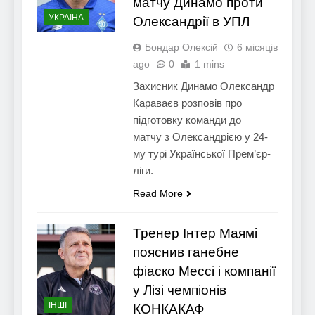
матчу Динамо проти
УКРАЇНА
Олександрії в УПЛ
Бондар Олексій
6 місяців
ago
0
1 mins
Захисник Динамо Олександр
Караваєв розповів про
підготовку команди до
матчу з Олександрією у 24-
му турі Української Прем’єр-
ліги.
Read More
Тренер Інтер Маямі
пояснив ганебне
фіаско Мессі і компанії
у Лізі чемпіонів
ІНШІ
КОНКАКАФ