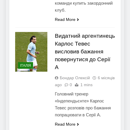
команди купить закордонний
клуб.
Read More
Видатний аргентинець
Карлос Тевес
висловив бажання
повернутися до Серії
ІТАЛІЯ
А
Бондар Олексій
6 місяців
ago
0
1 mins
Головний тренер
«Індепендьєнте» Карлос
Тевес розповів про бажання
попрацювати в Серії А.
Read More