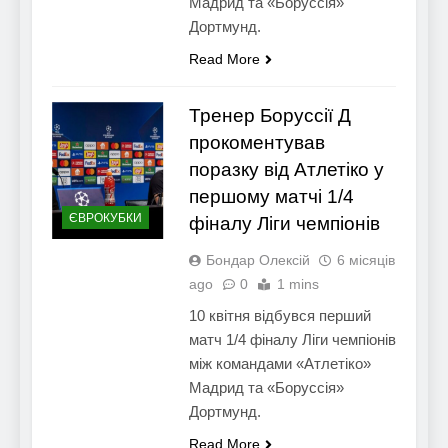
Мадрид та «Боруссія»
Дортмунд.
Read More
Тренер Боруссії Д
прокоментував
поразку від Атлетіко у
першому матчі 1/4
ЄВРОКУБКИ
фіналу Ліги чемпіонів
Бондар Олексій
6 місяців
ago
0
1 mins
10 квітня відбувся перший
матч 1/4 фіналу Ліги чемпіонів
між командами «Атлетіко»
Мадрид та «Боруссія»
Дортмунд.
Read More