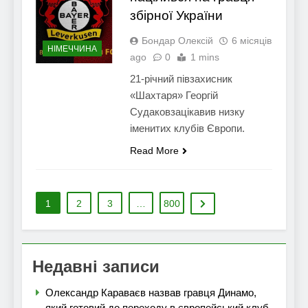
збірної України
Бондар Олексій
6 місяців
НІМЕЧЧИНА
ago
0
1 mins
21-річний півзахисник
«Шахтаря» Георгій
Судаковзацікавив низку
іменитих клубів Європи.
Read More
1
2
3
…
800
Недавні записи
Олександр Караваєв назвав гравця Динамо,
який готовий до переходу в європейський клуб