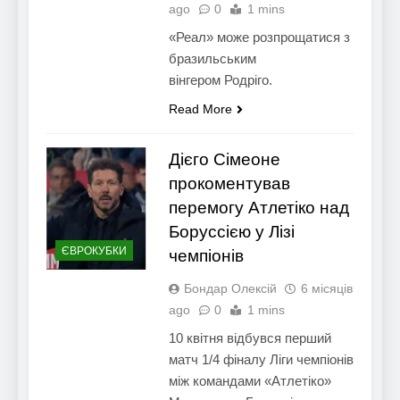
ago
0
1 mins
«Реал» може розпрощатися з
бразильським
вінгером Родріго.
Read More
Дієго Сімеоне
прокоментував
перемогу Атлетіко над
Боруссією у Лізі
ЄВРОКУБКИ
чемпіонів
Бондар Олексій
6 місяців
ago
0
1 mins
10 квітня відбувся перший
матч 1/4 фіналу Ліги чемпіонів
між командами «Атлетіко»