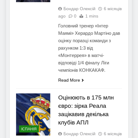
Бондар Олексій
6 місяців
ago
0
1 mins
Головний тренер «Інтер
Маямі» Херардо Мартіно дав
оцінку поразці команди з
рахунком 1:3 від
«Монтеррея» в матчі-
відповіді 1/4 фіналу Ліги
чемпіонів КОНКАКАФ.
Read More
Оцінюють в 175 млн
євро: зірка Реала
зацікавив декілька
клубів АПЛ
ІСПАНІЯ
Бондар Олексій
6 місяців