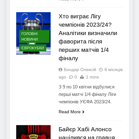
Хто виграє Лігу
чемпіонів 2023/24?
Аналітики визначили
ГОЛОВНІ
НОВИНИ
фаворита після
ЄВРОКУБКИ
перших матчів 1/4
фіналу
Бондар Олексій
6 місяців
ago
0
1 mins
З 9 по 10 квітня відбулися
перші матчі 1/4 фіналу Ліги
чемпіонів УЄФА 2023/24.
Read More
Байєр Хабі Алонсо
націлився на гравця