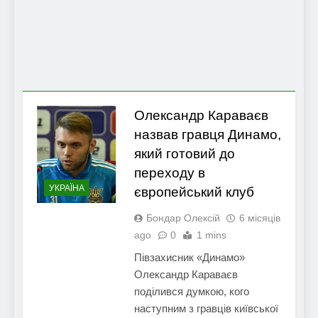
Олександр Караваєв
назвав гравця Динамо,
який готовий до
переходу в
УКРАЇНА
європейський клуб
Бондар Олексій
6 місяців
ago
0
1 mins
Півзахисник «Динамо»
Олександр Караваєв
поділився думкою, кого
наступним з гравців київської