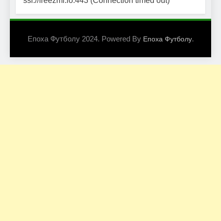
ssl://freezmi.io:443 (Connection timed out)
Епоха Футболу 2024. Powered By
.
Епоха Футболу