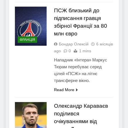
ПСЖ близький до
підписання гравця
збірної Франції за 80
млн євро
ФРАНЦІЯ
Бондар Олексій
6 місяців
ago
0
1 mins
Нападник «Інтера» Маркус
Тюрам перебуває серед
цілей «ПСЖ» на літнє
трансферне вікно.
Read More
Олександр Караваєв
поділився
очікуваннями від