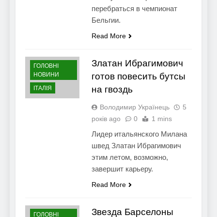
перебраться в чемпионат
Бельгии.
Read More
Златан Ибрагимович
ГОЛОВНІ
НОВИНИ
готов повесить бутсы
на гвоздь
ІТАЛІЯ
Володимир Українець
5
років ago
0
1 mins
Лидер итальянского Милана
швед Златан Ибрагимович
этим летом, возможно,
завершит карьеру.
Read More
Звезда Барселоны
ГОЛОВНІ