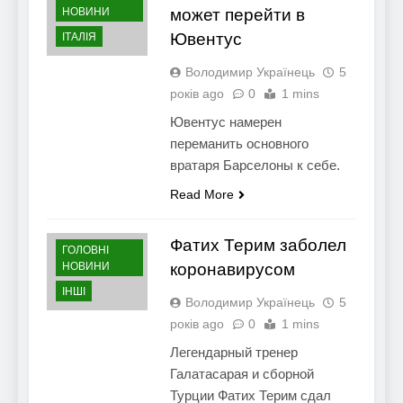
НОВИНИ
может перейти в
Ювентус
ІТАЛІЯ
Володимир Українець
5
років ago
0
1 mins
Ювентус намерен
переманить основного
вратаря Барселоны к себе.
Read More
Фатих Терим заболел
ГОЛОВНІ
НОВИНИ
коронавирусом
ІНШІ
Володимир Українець
5
років ago
0
1 mins
Легендарный тренер
Галатасарая и сборной
Турции Фатих Терим сдал