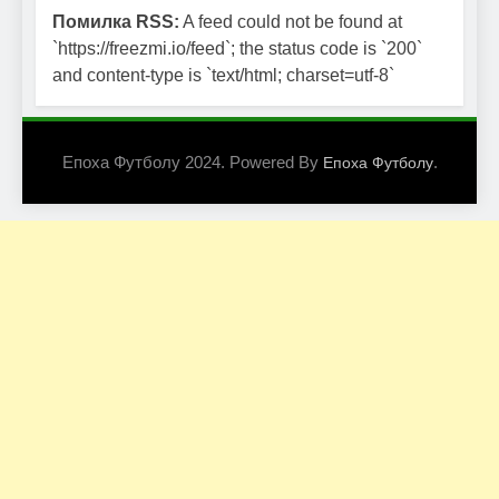
Помилка RSS:
A feed could not be found at
`https://freezmi.io/feed`; the status code is `200`
and content-type is `text/html; charset=utf-8`
Епоха Футболу 2024. Powered By
.
Епоха Футболу