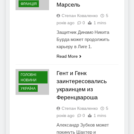
Марсель
ФРАНЦІЯ
Степан Коваленко
5
років ago
0
1 mins
Защитник Динамо Никита
Бурда может продолжить
карьеру в Лиге 1.
Read More
Гент и Генк
ГОЛОВНІ
НОВИНИ
заинтересовались
украинцем из
УКРАЇНА
Ференцвароша
Степан Коваленко
5
років ago
0
1 mins
Александр Зубков может
покинуть Шахтер и