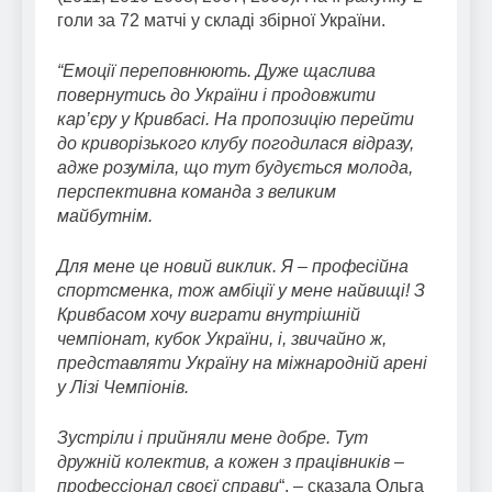
голи за 72 матчі у складі збірної України.
“Емоції переповнюють. Дуже щаслива
повернутись до України і продовжити
кар’єру у Кривбасі. На пропозицію перейти
до криворізького клубу погодилася відразу,
адже розуміла, що тут будується молода,
перспективна команда з великим
майбутнім.
Для мене це новий виклик. Я – професійна
спортсменка, тож амбіції у мене найвищі! З
Кривбасом хочу виграти внутрішній
чемпіонат, кубок України, і, звичайно ж,
представляти Україну на міжнародній арені
у Лізі Чемпіонів.
Зустріли і прийняли мене добре. Тут
дружній колектив, а кожен з працівників –
профессіонал своєї справи
“, – сказала Ольга