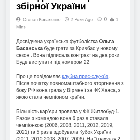
збірної України
0
Степан Коваленко
2 Роки Ago
1
Mins
Досвідчена українська футболістка
Ольга
Басанська
буде грати за Кривбас у новому
сезоні. Вона підписала контракт на два роки.
Буде виступати під номером 22.
Про це повідомляє
клубна прес-служба
.
Після початку повномаштабного вторгнення з
боку РФ вона грала у Вірменії за ФК Хаяса, з
якою стала чемпіоном країни.
Більшість кар’єри провела у ФК Житлобуд-1.
Разом з командою вона 6 разів ставала
чемпіонкою (2006, 2008, 2011, 2012, 2019,
2021) та 5 разів здобувала Кубок України
(2011, 2010 2008, 2007, 2006). На її рахунку 2