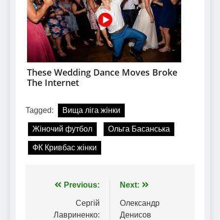
Tagged:
Вища ліга жінки
Жіночий футбол
Ольга Басанська
ФК Кривбас жінки
Навігація
Previous:
Next:
записів
Cергій
Олександр
Лавриненко:
Денисов