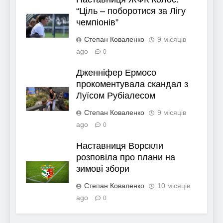
“Ціль – поборотися за Лігу
чемпіонів”
Степан Коваленко
9 місяців
ago
0
Дженніфер Ермосо
прокоментувала скандал з
Луїсом Рубіалесом
Степан Коваленко
9 місяців
ago
0
Наставниця Ворскли
розповіла про плани на
зимові збори
Степан Коваленко
10 місяців
ago
0