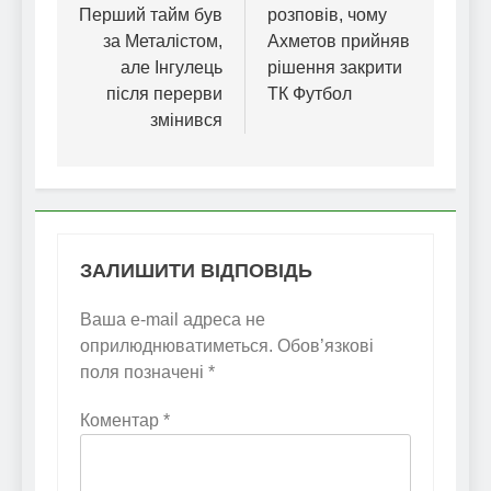
Перший тайм був
розповів, чому
за Металістом,
Ахметов прийняв
але Інгулець
рішення закрити
після перерви
ТК Футбол
змінився
ЗАЛИШИТИ ВІДПОВІДЬ
Ваша e-mail адреса не
оприлюднюватиметься.
Обов’язкові
поля позначені
*
Коментар
*