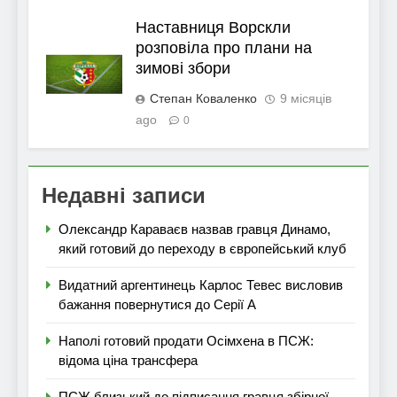
Наставниця Ворскли
розповіла про плани на
зимові збори
Степан Коваленко
9 місяців
ago
0
Недавні записи
Олександр Караваєв назвав гравця Динамо,
який готовий до переходу в європейський клуб
Видатний аргентинець Карлос Тевес висловив
бажання повернутися до Серії А
Наполі готовий продати Осімхена в ПСЖ:
відома ціна трансфера
ПСЖ близький до підписання гравця збірної