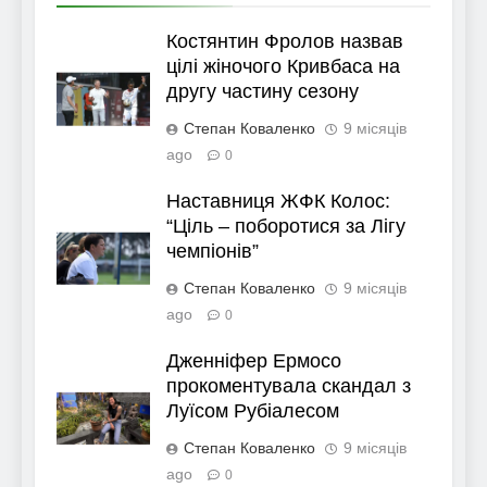
Костянтин Фролов назвав
цілі жіночого Кривбаса на
другу частину сезону
Степан Коваленко
9 місяців
ago
0
Наставниця ЖФК Колос:
“Ціль – поборотися за Лігу
чемпіонів”
Степан Коваленко
9 місяців
ago
0
Дженніфер Ермосо
прокоментувала скандал з
Луїсом Рубіалесом
Степан Коваленко
9 місяців
ago
0