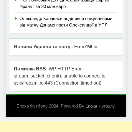
Франції за 80 млн євро
Олександр Караваєв поділився очікуваннями
від матчу Динамо проти Олександрії в УПЛ
Новини України та світу - FreeZMI.io
Помилка RSS:
WP HTTP Error:
stream_socket_client(): unable to connect to
ssl://freezmi.io:443 (Connection timed out)
Епоха Футболу 2024. Powered By
.
Епоха Футболу