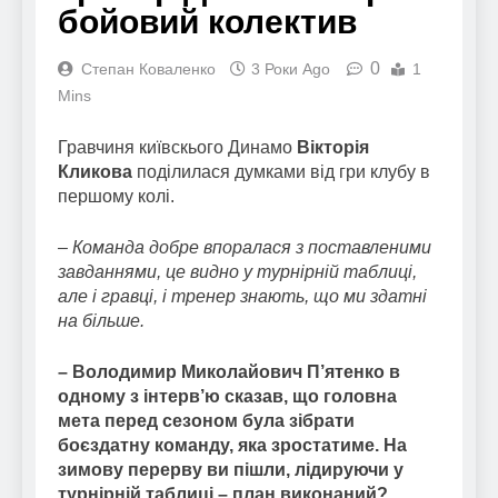
бойовий колектив
0
Степан Коваленко
3 Роки Ago
1
Mins
Гравчиня київскього Динамо
Вікторія
Кликова
поділилася думками від гри клубу в
першому колі.
– Команда добре впоралася з поставленими
завданнями, це видно у турнірній таблиці,
але і гравці, і тренер знають, що ми здатні
на більше.
– Володимир Миколайович П’ятенко в
одному з інтерв’ю сказав, що головна
мета перед сезоном була зібрати
боєздатну команду, яка зростатиме. На
зимову перерву ви пішли, лідируючи у
турнірній таблиці – план виконаний?