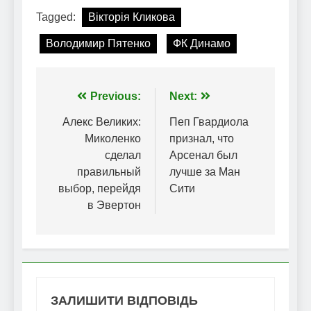
Tagged:
Вікторія Кликова
Володимир Пятенко
ФК Динамо
Навігація
Previous:
Next:
записів
Алекс Великих:
Пеп Гвардиола
Миколенко
признал, что
сделал
Арсенал был
правильный
лучше за Ман
выбор, перейдя
Сити
в Эвертон
ЗАЛИШИТИ ВІДПОВІДЬ