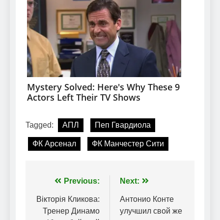
Tagged:
АПЛ
Пеп Гвардиола
ФК Арсенал
ФК Манчестер Сити
Навігація
Previous:
Next:
записів
Вікторія Кликова:
Антонио Конте
Тренер Динамо
улучшил свой же