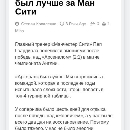
был лучше за Ман
Сити
0
Степан Коваленко
3 Роки Ago
1
Mins
Главный тренер «Манчестер Сити» Пеп
Гвардиола поделился эмоциями после
победы над «Арсеналом» (2:1) в матче
чемпионата Англии.
«Арсенал» был лучше. Мы встретились с
командой, которая в последние годы
испытывала сложности, чтобы попасть в
топ-4 турнирной таблицы.
У соперника было шесть дней для отдыха
после победы над «Норвичем», а у нас было
всего два дня на восстановление. Поэтому
было тяжело, у нас не было энергии.