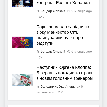
контракті Ерлінга Холанда
Бондар Олексій
6 місяців ago
0
Барселона влітку підпише
зірку Манчестер Сіті,
активувавши пункт про
відступні
Бондар Олексій
6 місяців ago
0
Наступник Юргена Клоппа:
Ліверпуль погодив контракт
з новим головним тренером
Володимир Українець
6
місяців ago
0