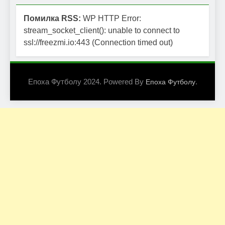
Помилка RSS:
WP HTTP Error:
stream_socket_client(): unable to connect to
ssl://freezmi.io:443 (Connection timed out)
Епоха Футболу 2024. Powered By
.
Епоха Футболу