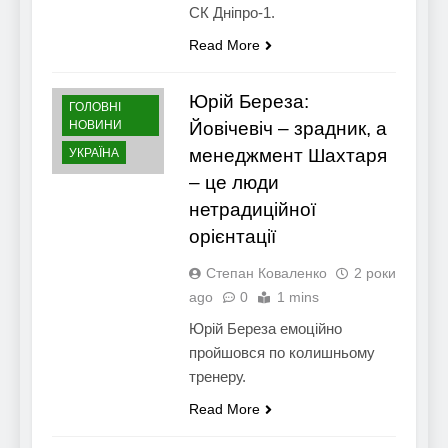
СК Дніпро-1.
Read More
Юрій Береза:
ГОЛОВНІ
НОВИНИ
Йовічевіч – зрадник, а
менеджмент Шахтаря
УКРАЇНА
– це люди
нетрадиційної
орієнтації
Степан Коваленко
2 роки
ago
0
1 mins
Юрій Береза емоційно
пройшовся по колишньому
тренеру.
Read More