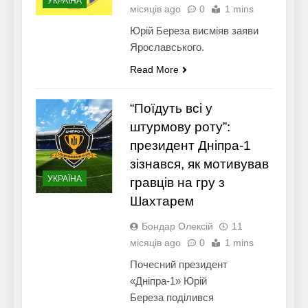
УКРАЇНА
місяців ago
0
1 mins
Юрій Береза висміяв заяви
Ярославського.
Read More
“Поїдуть всі у
штурмову роту”:
президент Дніпра-1
зізнався, як мотивував
УКРАЇНА
гравців на гру з
Шахтарем
Бондар Олексій
11
місяців ago
0
1 mins
Почесний президент
«Дніпра-1» Юрій
Береза поділився