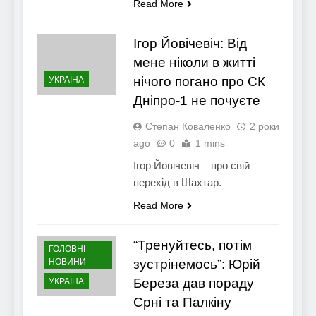
Read More
Ігор Йовічевіч: Від
мене ніколи в житті
нічого погано про СК
УКРАЇНА
Дніпро-1 не почуєте
Степан Коваленко
2 роки
ago
0
1 mins
Ігор Йовічевіч – про свій
перехід в Шахтар.
Read More
“Тренуйтесь, потім
ГОЛОВНІ
НОВИНИ
зустрінемось”: Юрій
Береза дав пораду
УКРАЇНА
Срні та Палкіну