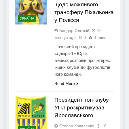
щодо можливого
трансферу Піхальонка
УКРАЇНА
у Полісся
Бондар Олексій
10
місяців ago
0
1 mins
Почесний президент
«Дніпра-1» Юрій
Береза розповів про інтерес
інших клубів до футболістів
його команди.
Read More
Президент топ-клубу
УПЛ розкритикував
Ярославського
Степан Коваленко
10