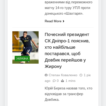
враженнями від переможного
матчу 14-го туру УПЛ проти
донецького «Шахтаря».
Read More
Почесний президент
СК Дніпро-1 пояснив,
хто найбільше
постарався, щоб
УКРАЇНА
Довбик перейшов у
Жирону
Степан Коваленко
1 рік
ago
0
1 mins
Юрій Береза назвав того, хто
відповідав за трансфер
Довбика.