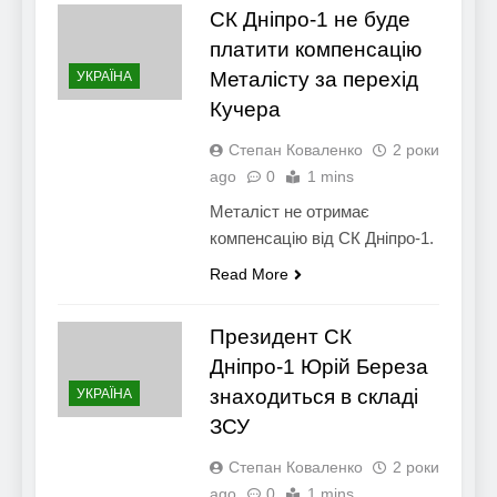
СК Дніпро-1 не буде
платити компенсацію
Металісту за перехід
УКРАЇНА
Кучера
Степан Коваленко
2 роки
ago
0
1 mins
Металіст не отримає
компенсацію від СК Дніпро-1.
Read More
Президент СК
Дніпро-1 Юрій Береза
знаходиться в складі
УКРАЇНА
ЗСУ
Степан Коваленко
2 роки
ago
0
1 mins