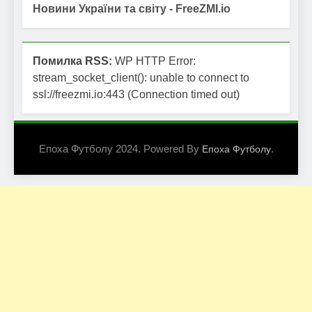
Новини України та світу - FreeZMI.io
Помилка RSS:
WP HTTP Error:
stream_socket_client(): unable to connect to
ssl://freezmi.io:443 (Connection timed out)
Епоха Футболу 2024. Powered By
.
Епоха Футболу