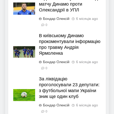
матчу Динамо проти
Олександрії в УПЛ
Бондар Олексій
6 місяців ago
0
В київському Динамо
прокоментували інформацію
про травму Андрія
Ярмоленка
Бондар Олексій
6 місяців ago
0
За ліквідацію
проголосували 23 депутати:
з футбольної мапи України
зник ще один клуб
Бондар Олексій
6 місяців ago
0