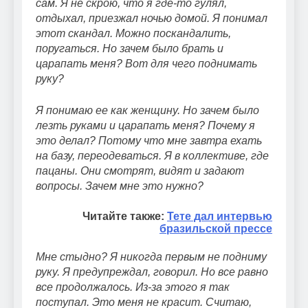
сам. Я не скрою, что я где-то гулял,
отдыхал, приезжал ночью домой. Я понимал
этот скандал. Можно поскандалить,
поругаться. Но зачем было брать и
царапать меня? Вот для чего поднимать
руку?
Я понимаю ее как женщину. Но зачем было
лезть руками и царапать меня? Почему я
это делал? Потому что мне завтра ехать
на базу, переодеваться. Я в коллективе, где
пацаны. Они смотрят, видят и задают
вопросы. Зачем мне это нужно?
Читайте также:
Тете дал интервью
бразильской прессе
Мне стыдно? Я никогда первым не подниму
руку. Я предупреждал, говорил. Но все равно
все продолжалось. Из-за этого я так
поступал. Это меня не красит. Считаю,