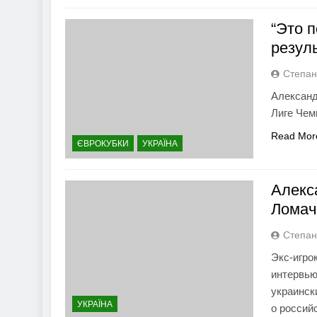
“Это 
резул
Степан
Александ
Лиге Чем
Read Mor
ЄВРОКУБКИ
УКРАЇНА
Алекс
Ломач
Степан
Экс-игро
интервью
украинск
УКРАЇНА
о россий