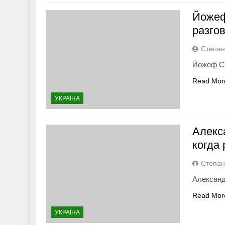
Йожеф
разго
Степан
Йожеф Са
Read Mor
УКРАЇНА
Алекс
когда
Степан
Александ
Read Mor
УКРАЇНА