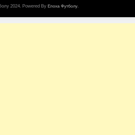
болу 2024. Powered By
.
Епоха Футболу