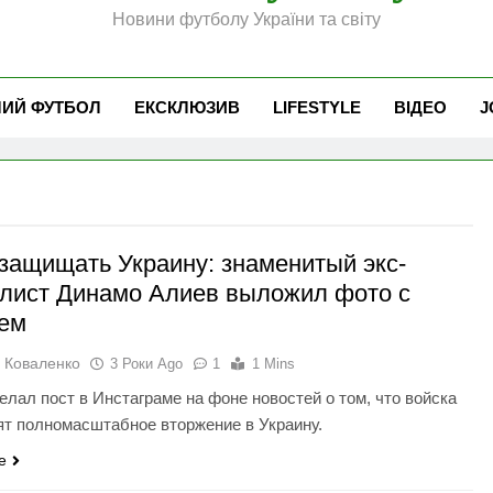
Новини футболу України та світу
ЧИЙ ФУТБОЛ
ЕКСКЛЮЗИВ
LIFESTYLE
ВІДЕО
J
 защищать Украину: знаменитый экс-
лист Динамо Алиев выложил фото с
ем
 Коваленко
3 Роки Ago
1
1 Mins
елал пост в Инстаграме на фоне новостей о том, что войска
ят полномасштабное вторжение в Украину.
e