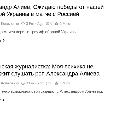
андр Алиев: Ожидаю победы от нашей
ой Украины в матче с Россией
 Коваленко
3 Роки Ago
0
1 Mins
р Алиев верит в триумф сборной Украины.
e
нская журналистка: Моя психика не
жит слушать реп Александра Алиева
 Коваленко
3 Роки Ago
0
1 Mins
ленко вспомнила свой скандал с Александром Алиевым.
e