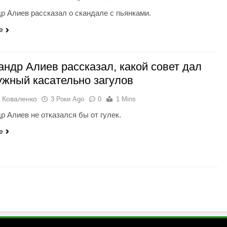
р Алиев рассказал о скандале с пьянками.
e
андр Алиев рассказал, какой совет дал
ужный касательно загулов
 Коваленко
3 Роки Ago
0
1 Mins
р Алиев не отказался бы от гулек.
e