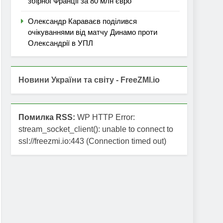
збірної Франції за 80 млн євро
Олександр Караваєв поділився
очікуваннями від матчу Динамо проти
Олександрії в УПЛ
Новини України та світу - FreeZMI.io
Помилка RSS:
WP HTTP Error:
stream_socket_client(): unable to connect to
ssl://freezmi.io:443 (Connection timed out)