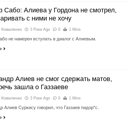
 Сабо: Алиева у Гордона не смотрел,
варивать с ними не хочу
 Коваленко
3 Роки Ago
0
1 Mins
бо не намерен вступать в диалог с Алиевым.
e
андр Алиев не смог сдержать матов,
 речь зашла о Газзаеве
 Коваленко
3 Роки Ago
0
1 Mins
р Алиев Суркису говорил, что Газзаев пидор*с.
e