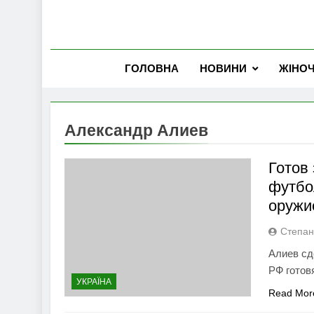
ГОЛОВНА
НОВИНИ
ЖІНО
Александр Алиев
Готов
футбо
оружи
Степан
Алиев сд
РФ готов
УКРАЇНА
Read Mor