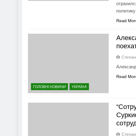
отразилс
политику
Read Mor
Алекс
поеха
Степан
Александ
Read Mor
ГОЛОВНІ НОВИНИ
УКРАЇНА
“Сотр
Суркис
сотру
Степан