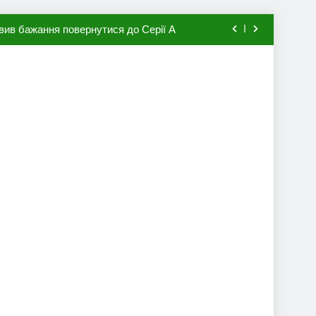
вив бажання повернутися до Серії А
мхена в ПСЖ: відома ціна трансфера
авця збірної Франції за 80 млн євро
ий до переходу в європейський клуб
вив бажання повернутися до Серії А
мхена в ПСЖ: відома ціна трансфера
авця збірної Франції за 80 млн євро