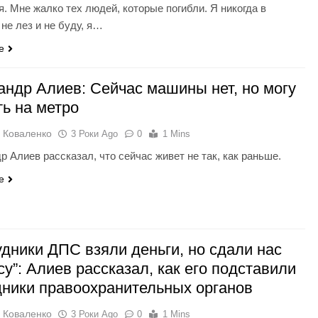
я. Мне жалко тех людей, которые погибли. Я никогда в
 не лез и не буду, я…
e
андр Алиев: Сейчас машины нет, но могу
ть на метро
 Коваленко
3 Роки Ago
0
1 Mins
р Алиев рассказал, что сейчас живет не так, как раньше.
e
удники ДПС взяли деньги, но сдали нас
у”: Алиев рассказал, как его подставили
дники правоохранительных органов
 Коваленко
3 Роки Ago
0
1 Mins