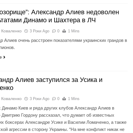
позорище”: Александр Алиев недоволен
ьтатами Динамо и Шахтера в ЛЧ
 Коваленко
3 Роки Ago
0
1 Mins
р Алиев очень расстроен показателями украинских грандов в
пионов.
e
андр Алиев заступился за Усика и
енко
 Коваленко
3 Роки Ago
0
1 Mins
к Динамо Киев и ряда других клубов Александр Алиев в
 Дмитрию Гордону рассказал, что думает об известных
их боксерах Александре Усике и Василии Ломаченко, а также
ской агрессии в сторону Украины. “На мне конфликт никак не