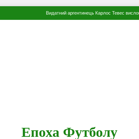
Видатний аргентинець Карлос Тевес висло
Наполі готовий продати Осі
ПСЖ близький до підписання гр
Олександр Караваєв назвав гравця Динамо, який готов
Видатний аргентинець Карлос Тевес висло
Наполі готовий продати Осі
ПСЖ близький до підписання гр
Епоха Футболу