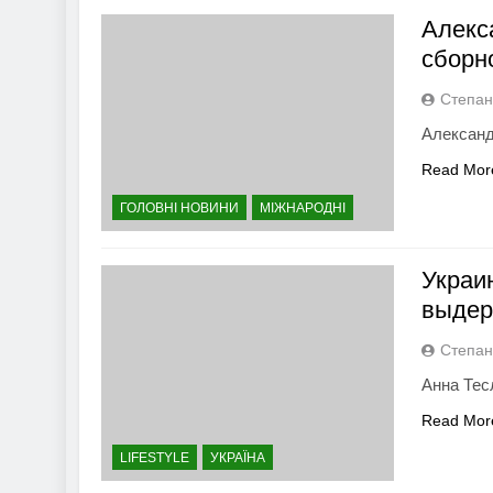
Алекс
сборн
Степан
Александ
Read Mor
ГОЛОВНІ НОВИНИ
МІЖНАРОДНІ
Украи
выдер
Степан
Анна Тес
Read Mor
LIFESTYLE
УКРАЇНА