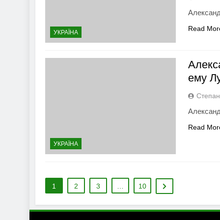
Александ
Read Mor
УКРАЇНА
Алекс
ему Л
Степан
Александ
Read Mor
УКРАЇНА
1
2
3
…
10