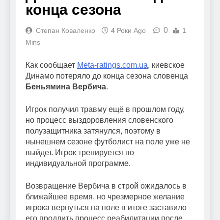
конца сезона
0
Степан Коваленко
4 Роки Ago
1
Mins
Как сообщает
Meta-ratings.com.ua
, киевское
Динамо потеряло до конца сезона словенца
Беньямина Вербича
.
Игрок получил травму ещё в прошлом году,
но процесс выздоровления словенского
полузащитника затянулся, поэтому в
нынешнем сезоне футболист на поле уже не
выйдет. Игрок тренируется по
индивидуальной программе.
Возвращение Вербича в строй ожидалось в
ближайшее время, но чрезмерное желание
игрока вернуться на поле в итоге заставило
его продлить процесс реабилитации после