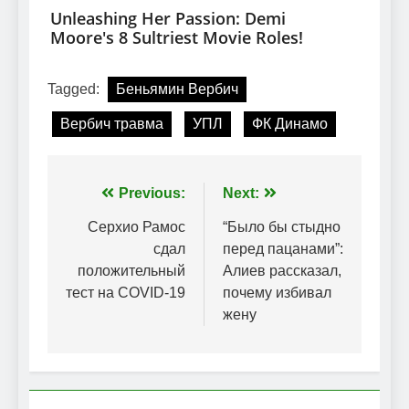
Tagged:
Беньямин Вербич
Вербич травма
УПЛ
ФК Динамо
Навігація
Previous:
Next:
записів
Серхио Рамос
“Было бы стыдно
сдал
перед пацанами”:
положительный
Алиев рассказал,
тест на COVID-19
почему избивал
жену