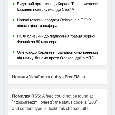
Видатний аргентинець Карлос Тевес висловив
бажання повернутися до Серії А
Наполі готовий продати Осімхена в ПСЖ:
відома ціна трансфера
ПСЖ близький до підписання гравця збірної
Франції за 80 млн євро
Олександр Караваєв поділився очікуваннями
від матчу Динамо проти Олександрії в УПЛ
Новини України та світу - FreeZMI.io
Помилка RSS:
A feed could not be found at
`https://freezmi.io/feed`; the status code is `200`
and content-type is `text/html; charset=utf-8`