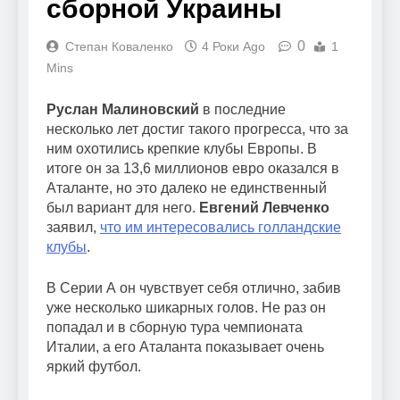
сборной Украины
0
Степан Коваленко
4 Роки Ago
1
Mins
Руслан Малиновский
в последние
несколько лет достиг такого прогресса, что за
ним охотились крепкие клубы Европы. В
итоге он за 13,6 миллионов евро оказался в
Аталанте, но это далеко не единственный
был вариант для него.
Евгений Левченко
заявил,
что им интересовались голландские
клубы
.
В Серии А он чувствует себя отлично, забив
уже несколько шикарных голов. Не раз он
попадал и в сборную тура чемпионата
Италии, а его Аталанта показывает очень
яркий футбол.