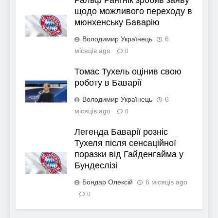
Ральф Рангнік зробив заяву
щодо можливого переходу в
мюнхенську Баварію
Володимир Українець
6
місяців ago
0
Томас Тухель оцінив свою
роботу в Баварії
Володимир Українець
6
місяців ago
0
Легенда Баварії розніс
Тухеля після сенсаційної
поразки від Гайденгайма у
Бундеслізі
Бондар Олексій
6 місяців ago
0