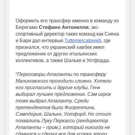
Оформить его трансфер именно в команду из
Берегамо
Стефано Антонелли
, экс-
спортивный директор таких команд как Сиена
и Бари дал интервью
Tuttomercatoweb
, где
признался, что украинский хавбек имел
предложение от других итальянских
коллективов, а также Шальке и Уотфорда.
“
Переговоры Аталанты по трансферу
Малиновского проходили сложно. Хотели
его пригласить и другие клубы, Генк
выбирал лучшее предложение. Сам игрок
тоже выбрал Аталанту. Среди
претендентов были Фиорентина,
Сампдория, Шальке, Уотфорд. Но стоит
похвалить Луку Перкасси (гендиректор
Аталанты – прим.), который никогда не
сдавался и сделал все для успеха этого