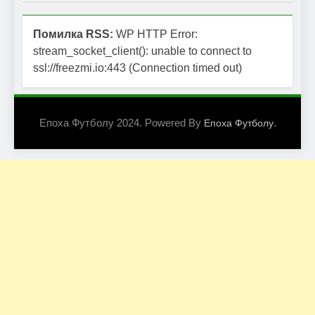
Помилка RSS:
WP HTTP Error:
stream_socket_client(): unable to connect to
ssl://freezmi.io:443 (Connection timed out)
Епоха Футболу 2024. Powered By
.
Епоха Футболу