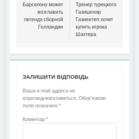
записів
Барселону может
Тренер турецкого
возглавить
Газишехир
легенда сборной
Газиентеп хочет
Голландии
купить игрока
Шахтера
ЗАЛИШИТИ ВІДПОВІДЬ
Ваша e-mail адреса не
оприлюднюватиметься.
Обов’язкові
поля позначені
*
Коментар
*