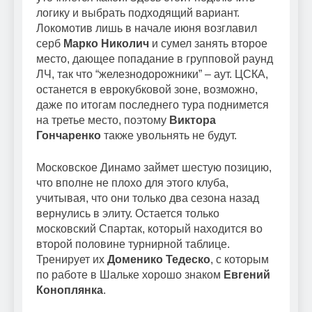
логику и выбрать подходящий вариант.
Локомотив лишь в начале июня возглавил
серб
Марко Николич
и сумел занять второе
место, дающее попадание в групповой раунд
ЛЧ, так что “железнодорожники” – аут. ЦСКА,
останется в еврокубковой зоне, возможно,
даже по итогам последнего тура поднимется
на третье место, поэтому
Виктора
Гончаренко
также увольнять не будут.
Московское Динамо займет шестую позицию,
что вполне не плохо для этого клуба,
учитывая, что они только два сезона назад
вернулись в элиту. Остается только
московский Спартак, который находится во
второй половине турнирной таблице.
Тренирует их
Доменико Тедеско
, с которым
по работе в Шальке хорошо знаком
Евгений
Коноплянка
.