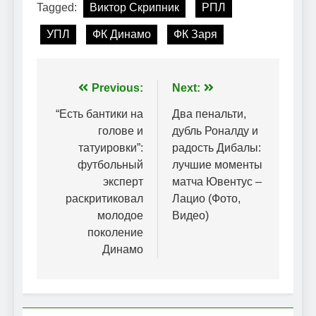
Tagged:
Виктор Скрипник
РПЛ
УПЛ
ФК Динамо
ФК Заря
Навігація
Previous:
Next:
записів
“Есть бантики на
Два пенальти,
голове и
дубль Роналду и
татуировки”:
радость Дибалы:
футбольный
лучшие моменты
эксперт
матча Ювентус –
раскритиковал
Лацио (Фото,
молодое
Видео)
поколение
Динамо