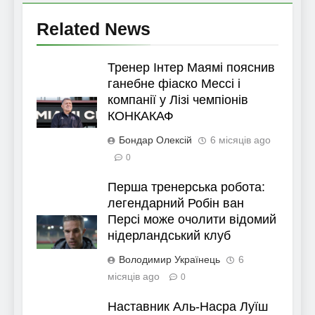
Related News
Тренер Інтер Маямі пояснив
ганебне фіаско Мессі і
компанії у Лізі чемпіонів
КОНКАКАФ
Бондар Олексій
6 місяців ago
0
Перша тренерська робота:
легендарний Робін ван
Персі може очолити відомий
нідерландський клуб
Володимир Українець
6
місяців ago
0
Наставник Аль-Насра Луїш