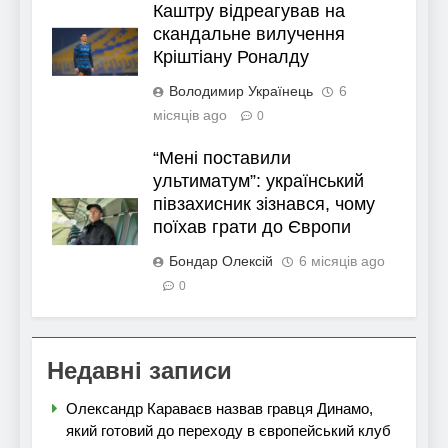
Каштру відреагував на
скандальне вилучення
Кріштіану Роналду
Володимир Українець
6
місяців ago
0
“Мені поставили
ультиматум”: український
півзахисник зізнався, чому
поїхав грати до Європи
Бондар Олексій
6 місяців ago
0
Недавні записи
Олександр Караваєв назвав гравця Динамо,
який готовий до переходу в європейський клуб