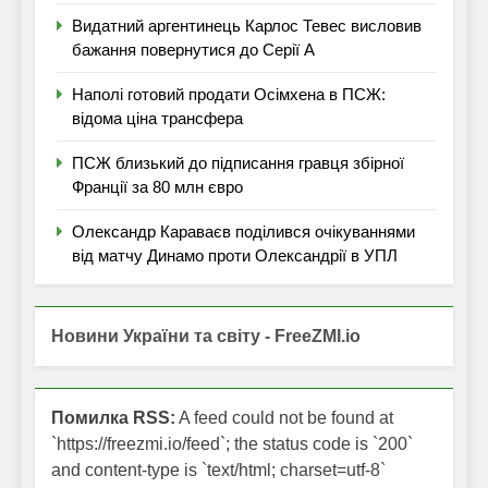
Видатний аргентинець Карлос Тевес висловив
бажання повернутися до Серії А
Наполі готовий продати Осімхена в ПСЖ:
відома ціна трансфера
ПСЖ близький до підписання гравця збірної
Франції за 80 млн євро
Олександр Караваєв поділився очікуваннями
від матчу Динамо проти Олександрії в УПЛ
Новини України та світу - FreeZMI.io
Помилка RSS:
A feed could not be found at
`https://freezmi.io/feed`; the status code is `200`
and content-type is `text/html; charset=utf-8`