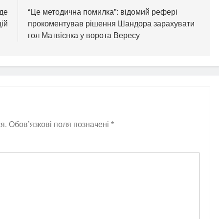
 де
“Це методична помилка”: відомий рефері
ій
прокоментував рішення Шандора зарахувати
гол Матвієнка у ворота Вересу
я.
Обов’язкові поля позначені
*