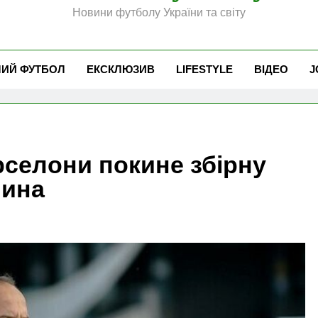
Новини футболу України та світу
ЧИЙ ФУТБОЛ
ЕКСКЛЮЗИВ
LIFESTYLE
ВІДЕО
J
рселони покине збірну
чина