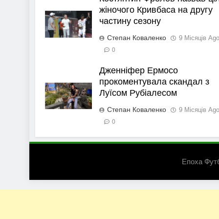
жіночого Кривбаса на другу
частину сезону
Степан Коваленко
9 Місяців Ag
0
Дженніфер Ермосо
прокоментувала скандал з
Луїсом Рубіалесом
Степан Коваленко
9 Місяців Ag
0
Епоха Фут