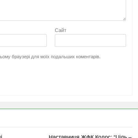
Сайт
 цьому браузері для моїх подальших коментарів.
і
Наставниця ЖФК Колос: “Ціль –