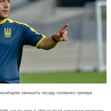
езабаром залишить посаду головного тренера
АФ, що він піде зі збірної після закінчення контракту,