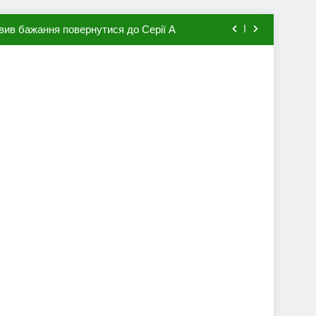
вив бажання повернутися до Серії А
мхена в ПСЖ: відома ціна трансфера
авця збірної Франції за 80 млн євро
ий до переходу в європейський клуб
вив бажання повернутися до Серії А
мхена в ПСЖ: відома ціна трансфера
авця збірної Франції за 80 млн євро