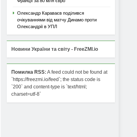
Франції за 80 млн євро
Олександр Караваєв поділився
очікуваннями від матчу Динамо проти
Олександрії в УПЛ
Новини України та світу - FreeZMI.io
Помилка RSS:
A feed could not be found at
`https://freezmi.io/feed`; the status code is
`200` and content-type is `text/html;
charset=utf-8`