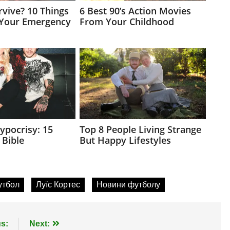
утбол
Луїс Кортес
Новини футболу
s:
Next: