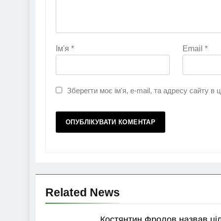
Ім'я
*
Email
*
Зберегти моє ім'я, e-mail, та адресу сайту в
Related News
Костянтин Фролов назвав ціл