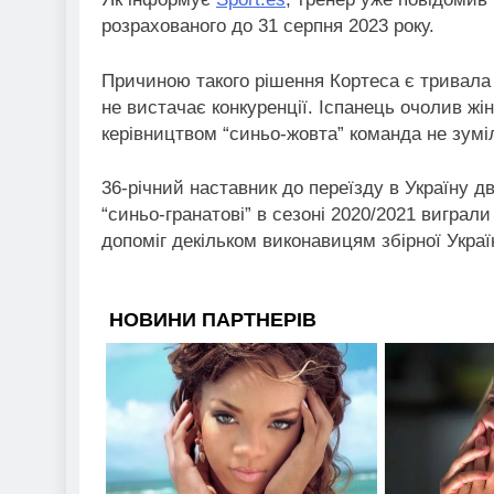
розрахованого до 31 серпня 2023 року.
Причиною такого рішення Кортеса є тривала в
не вистачає конкуренції. Іспанець очолив жін
керівництвом “синьо-жовта” команда не зуміл
36-річний наставник до переїзду в Україну д
“синьо-гранатові” в сезоні 2020/2021 виграли
допоміг декільком виконавицям збірної Україн