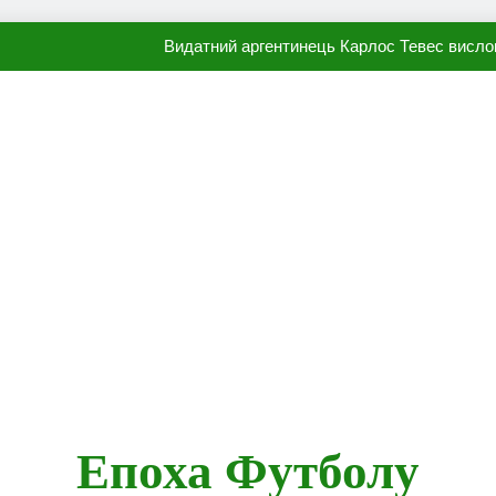
Видатний аргентинець Карлос Тевес висло
Наполі готовий продати Осі
ПСЖ близький до підписання гр
Олександр Караваєв назвав гравця Динамо, який готов
Видатний аргентинець Карлос Тевес висло
Наполі готовий продати Осі
ПСЖ близький до підписання гр
Епоха Футболу