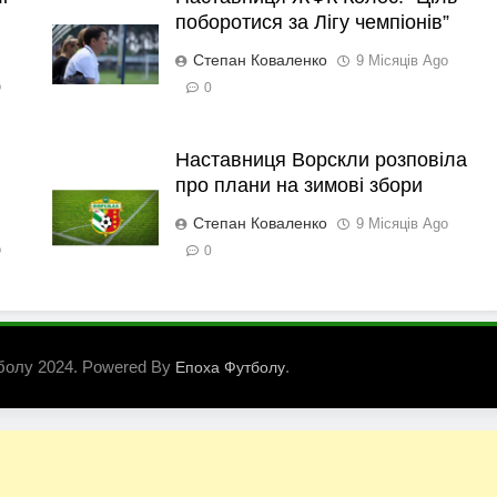
поборотися за Лігу чемпіонів”
Степан Коваленко
9 Місяців Ago
o
0
Наставниця Ворскли розповіла
про плани на зимові збори
Степан Коваленко
9 Місяців Ago
o
0
болу 2024. Powered By
.
Епоха Футболу