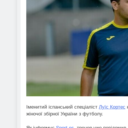
Іменитий іспанський спеціаліст
Луїс Кортес
н
жіночої збірної України з футболу.
Як інформує
Sport.es
, тренер уже повідомив У