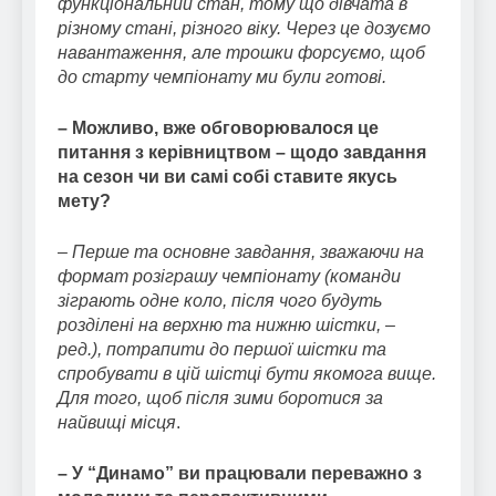
функціональний стан, тому що дівчата в
різному стані, різного віку. Через це дозуємо
навантаження, але трошки форсуємо, щоб
до старту чемпіонату ми були готові.
– Можливо, вже обговорювалося це
питання з керівництвом – щодо завдання
на сезон чи ви самі собі ставите якусь
мету?
–
Перше та основне завдання, зважаючи на
формат розіграшу чемпіонату (команди
зіграють одне коло, після чого будуть
розділені на верхню та нижню шістки, –
ред.), потрапити до першої шістки та
спробувати в цій шістці бути якомога вище.
Для того, щоб після зими боротися за
найвищі місця
.
– У “Динамо” ви працювали переважно з