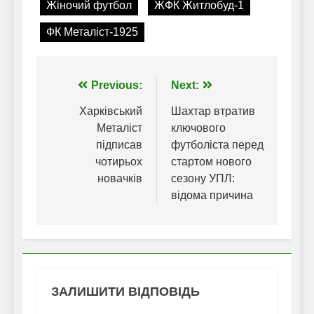
Жіночий футбол
ЖФК Житлобуд-1
ФК Металіст-1925
Навігація
Previous:
Next:
записів
Харківський
Шахтар втратив
Металіст
ключового
підписав
футболіста перед
чотирьох
стартом нового
новачків
сезону УПЛ:
відома причина
ЗАЛИШИТИ ВІДПОВІДЬ