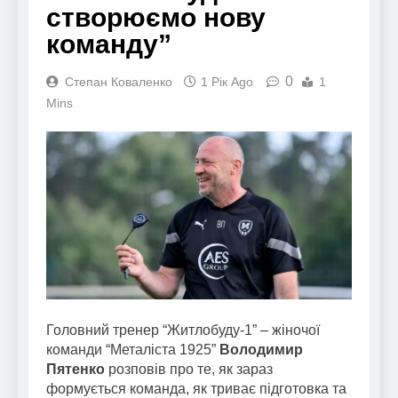
створюємо нову
команду”
0
Степан Коваленко
1 Рік Ago
1
Mins
Головний тренер “Житлобуду-1” – жіночої
команди “Металіста 1925”
Володимир
Пятенко
розповів про те, як зараз
формується команда, як триває підготовка та