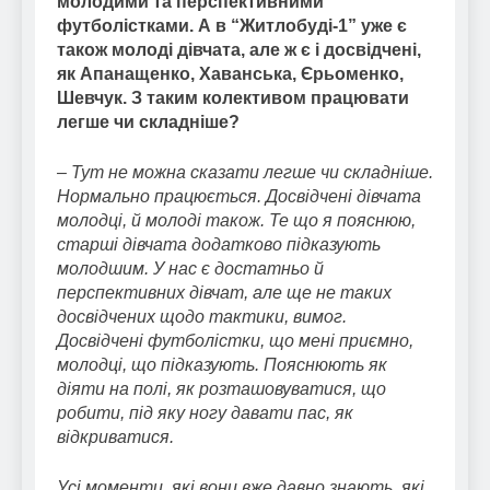
молодими та перспективними
футболістками. А в “Житлобуді-1” уже є
також молоді дівчата, але ж є і досвідчені,
як Апанащенко, Хаванська, Єрьоменко,
Шевчук. З таким колективом працювати
легше чи складніше?
– Тут не можна сказати легше чи складніше.
Нормально працюється. Досвідчені дівчата
молодці, й молоді також. Те що я пояснюю,
старші дівчата додатково підказують
молодшим. У нас є достатньо й
перспективних дівчат, але ще не таких
досвідчених щодо тактики, вимог.
Досвідчені футболістки, що мені приємно,
молодці, що підказують. Пояснюють як
діяти на полі, як розташовуватися, що
робити, під яку ногу давати пас, як
відкриватися.
Усі моменти, які вони вже давно знають, які