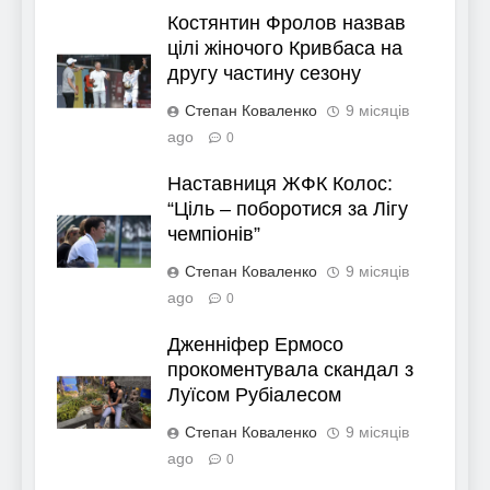
Костянтин Фролов назвав
цілі жіночого Кривбаса на
другу частину сезону
Степан Коваленко
9 місяців
ago
0
Наставниця ЖФК Колос:
“Ціль – поборотися за Лігу
чемпіонів”
Степан Коваленко
9 місяців
ago
0
Дженніфер Ермосо
прокоментувала скандал з
Луїсом Рубіалесом
Степан Коваленко
9 місяців
ago
0