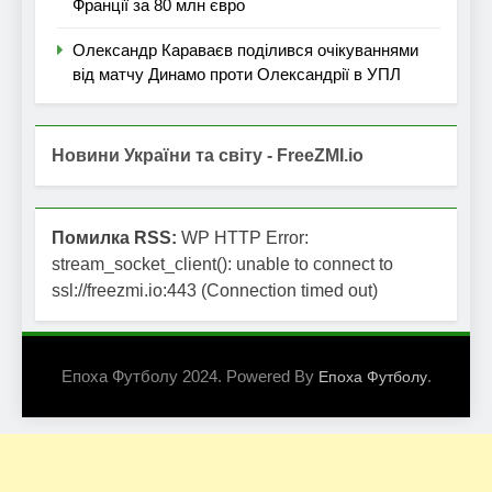
Франції за 80 млн євро
Олександр Караваєв поділився очікуваннями
від матчу Динамо проти Олександрії в УПЛ
Новини України та світу - FreeZMI.io
Помилка RSS:
WP HTTP Error:
stream_socket_client(): unable to connect to
ssl://freezmi.io:443 (Connection timed out)
Епоха Футболу 2024. Powered By
.
Епоха Футболу