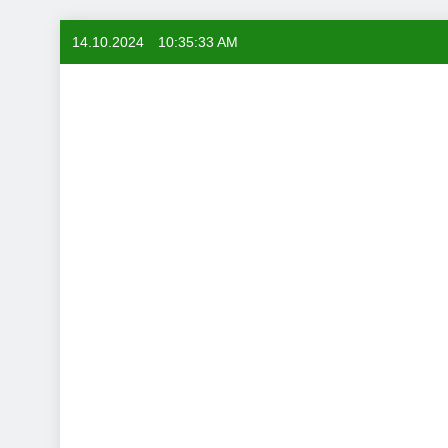
Skip
14.10.2024
10:35:34 AM
to
content