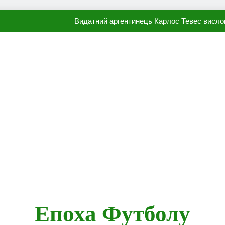
Видатний аргентинець Карлос Тевес висло
Наполі готовий продати Осі
ПСЖ близький до підписання гр
Олександр Караваєв назвав гравця Динамо, який готов
Видатний аргентинець Карлос Тевес висло
Наполі готовий продати Осі
ПСЖ близький до підписання гр
Епоха Футболу