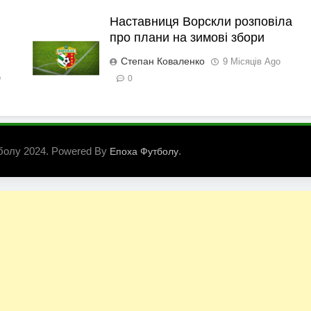
Наставниця Ворскли розповіла
про плани на зимові збори
Степан Коваленко
9 Місяців Ago
o
0
болу 2024. Powered By
.
Епоха Футболу