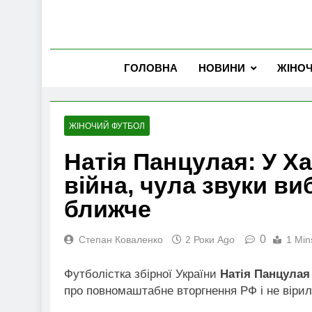
ГОЛОВНА
НОВИНИ
ЖІНО
ЖІНОЧИЙ ФУТБОЛ
Натія Панцулая: У Х
війна, чула звуки ви
ближче
0
Степан Коваленко
2 Роки Ago
1 Min
Футболістка збірної України
Натія Панцулая
про повномаштабне вторгнення РФ і не вірила