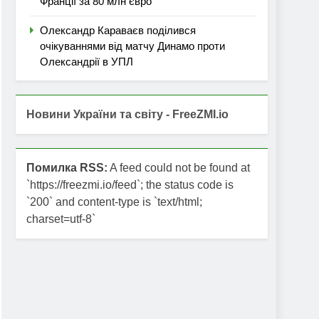
Франції за 80 млн євро
Олександр Караваєв поділився
очікуваннями від матчу Динамо проти
Олександрії в УПЛ
Новини України та світу - FreeZMI.io
Помилка RSS:
A feed could not be found at
`https://freezmi.io/feed`; the status code is
`200` and content-type is `text/html;
charset=utf-8`