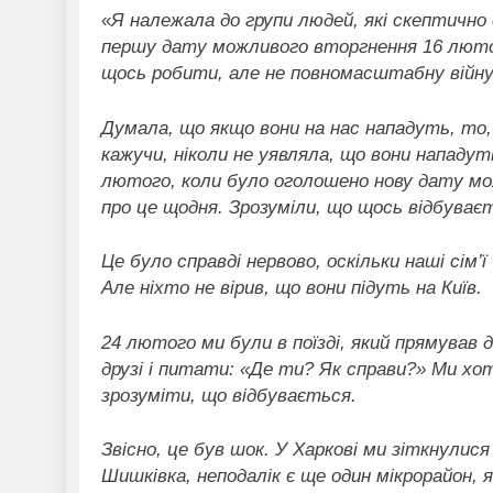
«
Я належала до групи людей, які скептичн
першу дату можливого вторгнення 16 лютог
щось робити, але не повномасштабну війну
Думала, що якщо вони на нас нападуть, то, 
кажучи, ніколи не уявляла, що вони нападут
лютого, коли було оголошено нову дату мож
про це щодня. Зрозуміли, що щось відбуває
Це було справді нервово, оскільки наші сім’
Але ніхто не вірив, що вони підуть на Київ.
24 лютого ми були в поїзді, який прямував 
друзі і питати: «Де ти? Як справи?» Ми х
зрозуміти, що відбувається.
Звісно, це був шок. У Харкові ми зіткнулися
Шишківка, неподалік є ще один мікрорайон, 