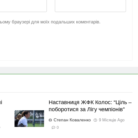
 цьому браузері для моїх подальших коментарів.
і
Наставниця ЖФК Колос: “Ціль –
поборотися за Лігу чемпіонів”
Степан Коваленко
9 Місяців Ago
o
0