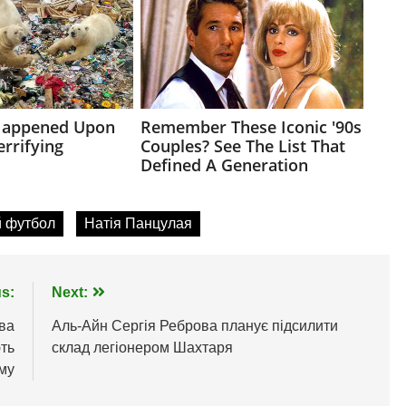
 футбол
Натія Панцулая
s:
Next:
два
Аль-Айн Сергія Реброва планує підсилити
ють
склад легіонером Шахтаря
му