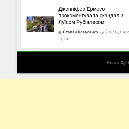
Дженніфер Ермосо
прокоментувала скандал з
Луїсом Рубіалесом
Степан Коваленко
9 Місяців Ag
0
Епоха Фут