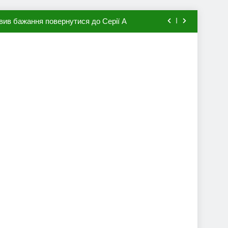
вив бажання повернутися до Серії А
мхена в ПСЖ: відома ціна трансфера
авця збірної Франції за 80 млн євро
ий до переходу в європейський клуб
вив бажання повернутися до Серії А
мхена в ПСЖ: відома ціна трансфера
авця збірної Франції за 80 млн євро