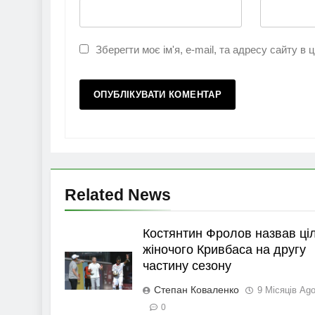
Зберегти моє ім'я, e-mail, та адресу сайту в
Related News
Костянтин Фролов назвав ціл
жіночого Кривбаса на другу
частину сезону
Степан Коваленко
9 Місяців Ag
0