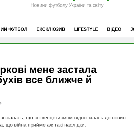
Новини футболу України та світу
ЧИЙ ФУТБОЛ
ЕКСКЛЮЗИВ
LIFESTYLE
ВІДЕО
J
аркові мене застала
бухів все ближче й
s
зізналась, що зі скепцетизмом відносилась до новин
, що війна прийме аж такі наслідки.