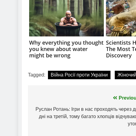
Tagged:
Війна Росії проти України
Жіночий
Навігація
Previou
записів
Руслан Ротань: Ігри в нас проходять через 
дні на третій, тому багато хлопців відчува
уто