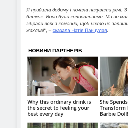
Я прийшла додому і почала пакувати речі. З
ближче. Вони були колосальними. Ми не мал
зібрали всіх з команди, щоб ніхто не залиш
жахливі
“, –
сказала Натія Панцулая
.