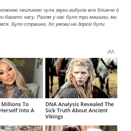
 кожною хвилиною чула звуки вибухів все ближче й
и багато часу. Разом у нас було три машини, ми
ився. Було страшно, бо умови на дорозі були