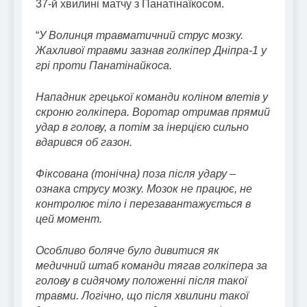
37-й хвилині матчу з Панатінаїкосом.
“
У Волинця травматичний струс мозку.
Жахливої травми зазнав голкіпер Дніпра-1 у
грі проти Панатінайкоса.
Нападник грецької команди коліном влетів у
скроню голкіпера. Воротар отримав прямий
удар в голову, а потім за інерцією сильно
вдарився об газон.
Фіксована (тонічна) поза після удару –
ознака струсу мозку. Мозок не працює, не
контролює тіло і перезавантажується в
цей момент.
Особливо боляче було дивитися як
медичний штаб команди тягав голкіпера за
голову в сидячому положенні після такої
травми. Логічно, що після хвилини такої