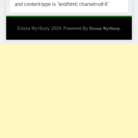
and content-type is `text/html; charset=utf-8`
Епоха Футболу 2024. Powered By
.
Епоха Футболу