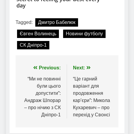
Tagged:
Дмитро Бабелюк
Євген Волинець
Новини футболу
СК Дніпро-1
Навігація
Previous:
Next:
записів
“Ми не повинні
“Це гарний
були цього
варіант для
допустити”:
продовження
Андраж Шпорар
кар’єри”: Микола
– про нічию з СК
Кухаревич – про
Дніпро-1
перехід у Свонсі