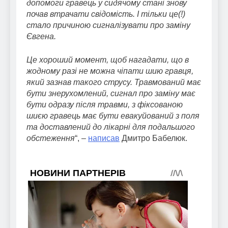
допомоги гравець у сидячому стані знову
почав втрачати свідомість. І тільки це(!)
стало причиною сигналізувати про заміну
Євгена.
Це хороший момент, щоб нагадати, що в
жодному разі не можна чіпати шию гравця,
який зазнав такого струсу. Травмований має
бути знерухомлений, сигнал про заміну має
бути одразу після травми, з фіксованою
шиєю гравець має бути евакуйований з поля
та доставлений до лікарні для подальшого
обстеження
“, –
написав
Дмитро Бабелюк.