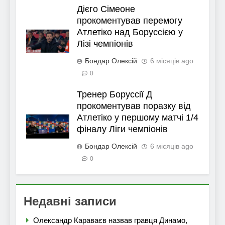
Дієго Сімеоне
прокоментував перемогу
Атлетіко над Боруссією у
Лізі чемпіонів
Бондар Олексій
6 місяців ago
0
Тренер Боруссії Д
прокоментував поразку від
Атлетіко у першому матчі 1/4
фіналу Ліги чемпіонів
Бондар Олексій
6 місяців ago
0
Недавні записи
Олександр Караваєв назвав гравця Динамо,