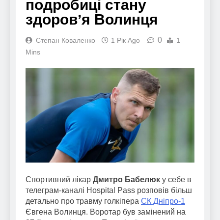
подробиці стану
здоровʼя Волинця
0
Степан Коваленко
1 Рік Ago
1
Mins
Спортивний лікар
Дмитро Бабелюк
у себе в
телеграм-каналі Hospital Pass розповів більш
детально про травму голкіпера
СК Дніпро-1
Євгена Волинця. Воротар був замінений на