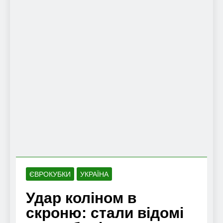
ЄВРОКУБКИ
УКРАЇНА
Удар коліном в
скроню: стали відомі