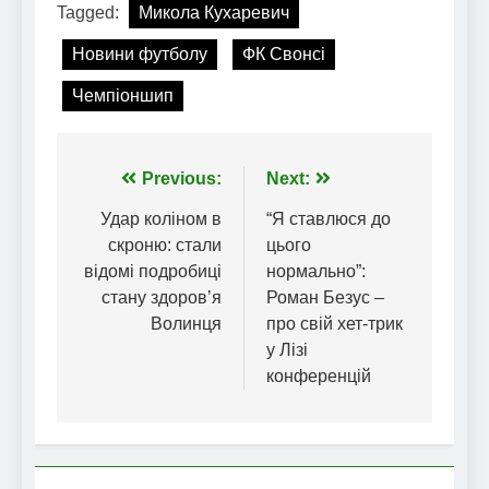
Tagged:
Микола Кухаревич
Новини футболу
ФК Свонсі
Чемпіоншип
Навігація
Previous:
Next:
записів
Удар коліном в
“Я ставлюся до
скроню: стали
цього
відомі подробиці
нормально”:
стану здоровʼя
Роман Безус –
Волинця
про свій хет-трик
у Лізі
конференцій