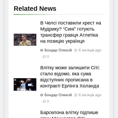
Related News
В Челсі поставили хрест на
Мудрику? “Сині” готують
трансфер гравця Атлетіка
на позицію українця
Бондар Олексій
6 місяців ago
0
Влітку може залишити Сіті:
стало відомо, яка сума
відступних прописана в
контракті Ерлінга Холанда
Бондар Олексій
6 місяців ago
0
Барселона влітку підпише