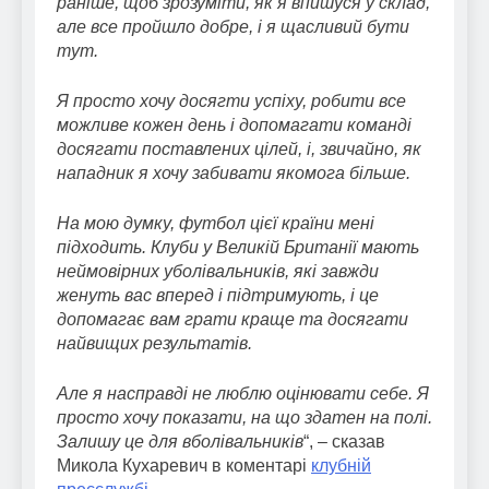
раніше, щоб зрозуміти, як я впишуся у склад,
але все пройшло добре, і я щасливий бути
тут.
Я просто хочу досягти успіху, робити все
можливе кожен день і допомагати команді
досягати поставлених цілей, і, звичайно, як
нападник я хочу забивати якомога більше.
На мою думку, футбол цієї країни мені
підходить. Клуби у Великій Британії мають
неймовірних уболівальників, які завжди
женуть вас вперед і підтримують, і це
допомагає вам грати краще та досягати
найвищих результатів.
Але я насправді не люблю оцінювати себе. Я
просто хочу показати, на що здатен на полі.
Залишу це для вболівальників
“, – сказав
Микола Кухаревич в коментарі
клубній