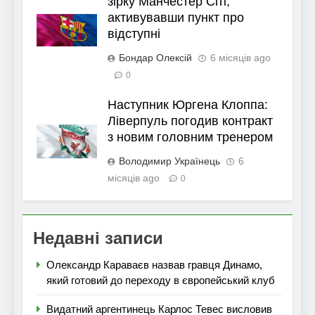
зірку Манчестер Сіті,
активувавши пункт про
відступні
Бондар Олексій
6 місяців ago
0
Наступник Юргена Клоппа:
Ліверпуль погодив контракт
з новим головним тренером
Володимир Українець
6
місяців ago
0
Недавні записи
Олександр Караваєв назвав гравця Динамо,
який готовий до переходу в європейський клуб
Видатний аргентинець Карлос Тевес висловив