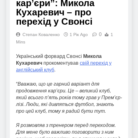
кар’єри”: Микола
Кухаревич – про
перехід у Свонсі
0
Степан Коваленко
1 Рік Ago
1
Mins
Український форвард Свонсі
Микола
Кухаревич
прокоментував
свій перехід у
англійський клуб
.
“
Вважаю, що це гарний варіант для
продовження кар’єри. Це – великий клуб,
який всього п’ять років тому грав у Прем’єр-
лізі. Люди, які дивляться футбол, знають
про цей клуб, тому я радий бути тут.
Я розмовляв з тренером перед переходом.
Для мене було важливо поговорити з ним