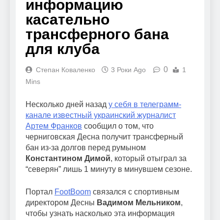
информацию
касательно
трансферного бана
для клуба
0
Степан Коваленко
3 Роки Ago
1
Mins
Несколько дней назад
у себя в телеграмм-
канале известный украинский журналист
Артем Франков
сообщил о том, что
черниговская Десна получит трансферный
бан из-за долгов перед румыном
Константином Димой
, который отыграл за
“северян” лишь 1 минуту в минувшем сезоне.
Портал
FootBoom
связался с спортивным
директором Десны
Вадимом Мельником
,
чтобы узнать насколько эта информация