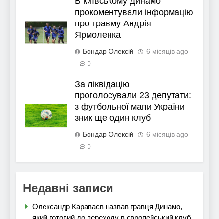
В київському Динамо
прокоментували інформацію
про травму Андрія
Ярмоленка
Бондар Олексій
6 місяців ago
0
За ліквідацію
проголосували 23 депутати:
з футбольної мапи України
зник ще один клуб
Бондар Олексій
6 місяців ago
0
Недавні записи
Олександр Караваєв назвав гравця Динамо,
який готовий до переходу в європейський клуб