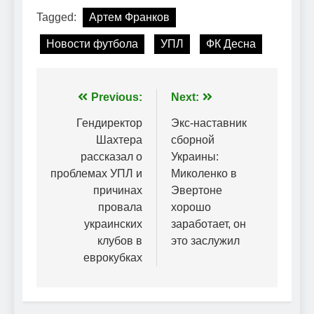
Tagged:
Артем Франков
Новости футбола
УПЛ
ФК Десна
Навігація
Previous:
Next:
записів
Гендиректор
Экс-наставник
Шахтера
сборной
рассказал о
Украины:
проблемах УПЛ и
Миколенко в
причинах
Эвертоне
провала
хорошо
украинских
заработает, он
клубов в
это заслужил
еврокубках