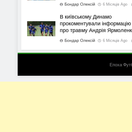
Бондар Олексій
6 Місяців Ago
В київському Динамо
прокоментували інформацію
про травму Андрія Ярмолен
Бондар Олексій
6 Місяців Ago
Епоха Фут