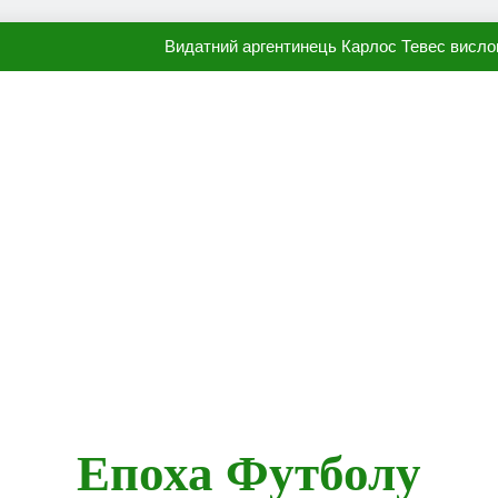
Видатний аргентинець Карлос Тевес висло
Наполі готовий продати Осі
ПСЖ близький до підписання гр
Олександр Караваєв назвав гравця Динамо, який готов
Видатний аргентинець Карлос Тевес висло
Наполі готовий продати Осі
ПСЖ близький до підписання гр
Епоха Футболу