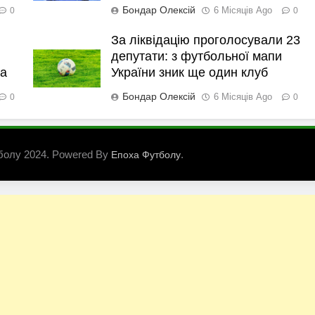
Бондар Олексій
6 Місяців Ago
0
0
За ліквідацію проголосували 23
депутати: з футбольної мапи
ка
України зник ще один клуб
Бондар Олексій
6 Місяців Ago
0
0
болу 2024. Powered By
.
Епоха Футболу