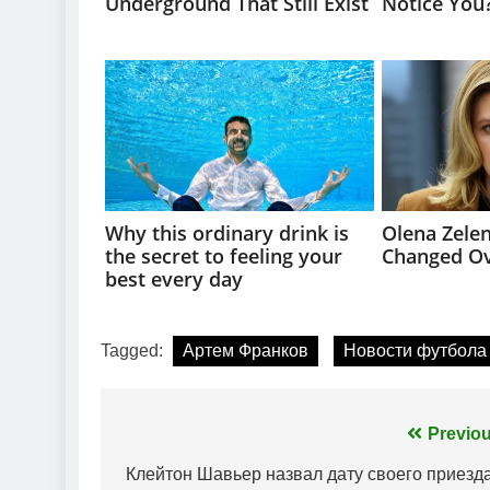
Tagged:
Артем Франков
Новости футбола
Навігація
Previou
записів
Клейтон Шавьер назвал дату своего приезда