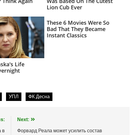
УПЛ
ФК Десна
s:
Next:
 в
Форвард Реала может усилить состав