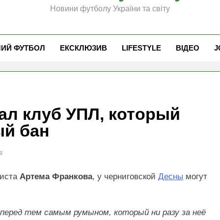
Новини футболу України та світу
ЧИЙ ФУТБОЛ
ЕКСКЛЮЗИВ
LIFESTYLE
ВІДЕО
J
ал клуб УПЛ, который
ый бан
s
листа
Артема Франкова
, у черниговской
Десны
могут
перед тем самым румыном, который ни разу за неё