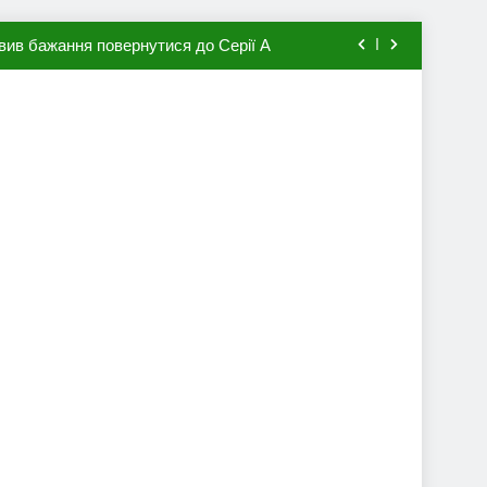
вив бажання повернутися до Серії А
мхена в ПСЖ: відома ціна трансфера
авця збірної Франції за 80 млн євро
ий до переходу в європейський клуб
вив бажання повернутися до Серії А
мхена в ПСЖ: відома ціна трансфера
авця збірної Франції за 80 млн євро