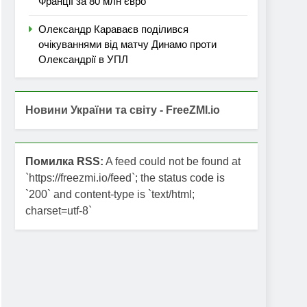
Франції за 80 млн євро
Олександр Караваєв поділився
очікуваннями від матчу Динамо проти
Олександрії в УПЛ
Новини України та світу - FreeZMI.io
Помилка RSS:
A feed could not be found at
`https://freezmi.io/feed`; the status code is
`200` and content-type is `text/html;
charset=utf-8`