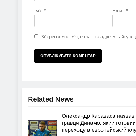
Ім'я
*
Email
*
Зберегти моє ім'я, e-mail, та адресу сайту в
Related News
Олександр Караваєв назвав
гравця Динамо, який готовий
переходу в європейський кл