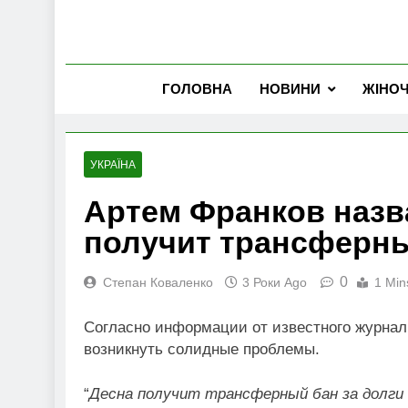
ГОЛОВНА
НОВИНИ
ЖІНО
УКРАЇНА
Артем Франков назв
получит трансферн
0
Степан Коваленко
3 Роки Ago
1 Min
Согласно информации от известного журна
возникнуть солидные проблемы.
“
Десна получит трансферный бан за долги 