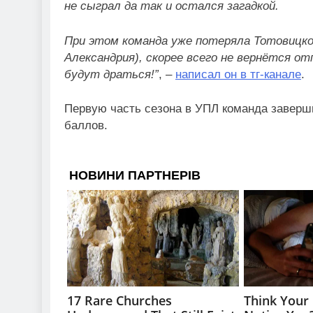
не сыграл да так и остался загадкой.
При этом команда уже потеряла Тотовицког
Александрия), скорее всего не вернётся о
будут драться!”
, –
написал он в тг-канале
.
Первую часть сезона в УПЛ команда заверши
баллов.