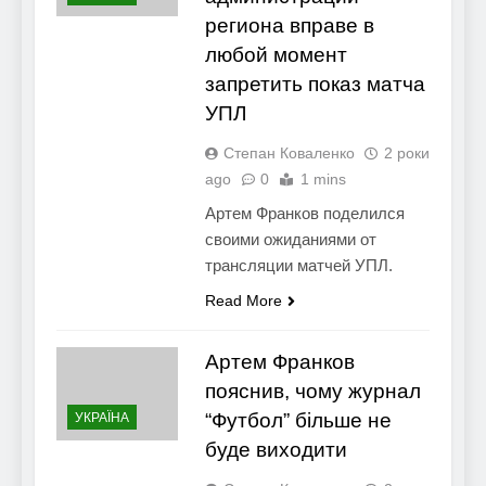
региона вправе в
любой момент
запретить показ матча
УПЛ
Степан Коваленко
2 роки
ago
0
1 mins
Артем Франков поделился
своими ожиданиями от
трансляции матчей УПЛ.
Read More
Артем Франков
пояснив, чому журнал
“Футбол” більше не
УКРАЇНА
буде виходити