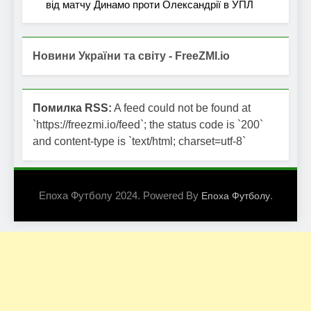
від матчу Динамо проти Олександрії в УПЛ
Новини України та світу - FreeZMI.io
Помилка RSS:
A feed could not be found at
`https://freezmi.io/feed`; the status code is `200`
and content-type is `text/html; charset=utf-8`
Епоха Футболу 2024. Powered By
.
Епоха Футболу