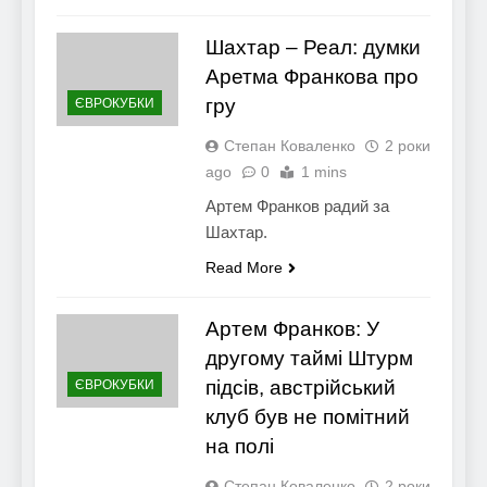
Шахтар – Реал: думки
Аретма Франкова про
гру
ЄВРОКУБКИ
Степан Коваленко
2 роки
ago
0
1 mins
Артем Франков радий за
Шахтар.
Read More
Артем Франков: У
другому таймі Штурм
підсів, австрійський
ЄВРОКУБКИ
клуб був не помітний
на полі
Степан Коваленко
2 роки