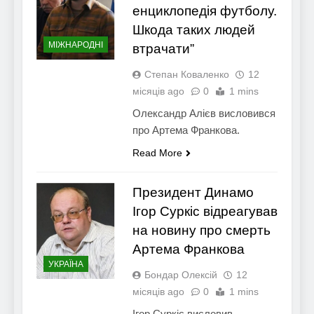
енциклопедія футболу.
Шкода таких людей
МІЖНАРОДНІ
втрачати”
Степан Коваленко
12
місяців ago
0
1 mins
Олександр Алієв висловився
про Артема Франкова.
Read More
Президент Динамо
Ігор Суркіс відреагував
на новину про смерть
Артема Франкова
УКРАЇНА
Бондар Олексій
12
місяців ago
0
1 mins
Ігор Суркіс висловив