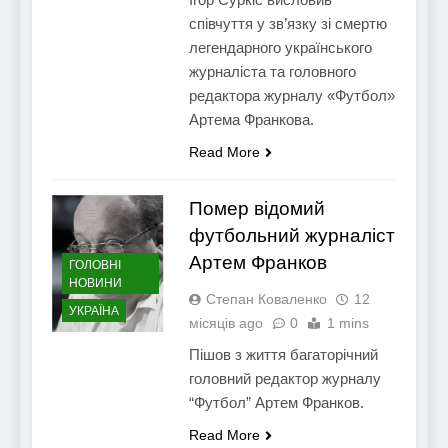
співчуття у зв’язку зі смертю
легендарного українського
журналіста та головного
редактора журналу «Футбол»
Артема Франкова.
Read More
Помер відомий
футбольний журналіст
Артем Франков
ГОЛОВНІ
НОВИНИ
Степан Коваленко
12
УКРАЇНА
місяців ago
0
1 mins
Пішов з життя багаторічний
головний редактор журналу
“Футбол” Артем Франков.
Read More