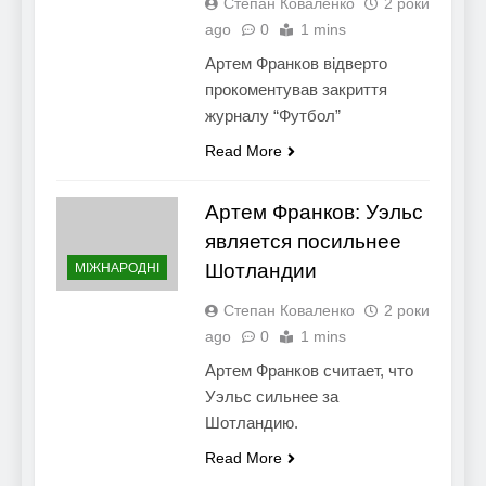
Степан Коваленко
2 роки
ago
0
1 mins
Артем Франков відверто
прокоментував закриття
журналу “Футбол”
Read More
Артем Франков: Уэльс
является посильнее
Шотландии
МІЖНАРОДНІ
Степан Коваленко
2 роки
ago
0
1 mins
Артем Франков считает, что
Уэльс сильнее за
Шотландию.
Read More