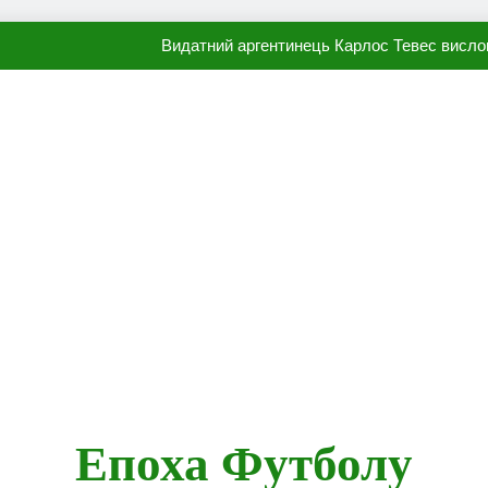
Видатний аргентинець Карлос Тевес висло
Наполі готовий продати Осі
ПСЖ близький до підписання гр
Олександр Караваєв назвав гравця Динамо, який готов
Видатний аргентинець Карлос Тевес висло
Наполі готовий продати Осі
ПСЖ близький до підписання гр
Епоха Футболу