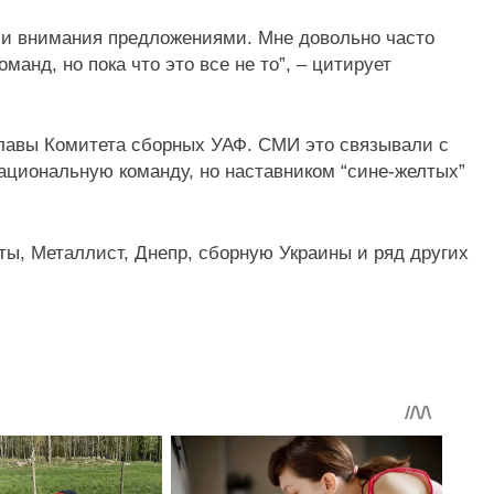
ми внимания предложениями. Mне довольно часто
анд, но пока что это все не то”, – цитирует
главы Комитета сборных УАФ. СМИ это связывали с
ациональную команду, но наставником “сине-желтых”
ты, Металлист, Днепр, сборную Украины и ряд других