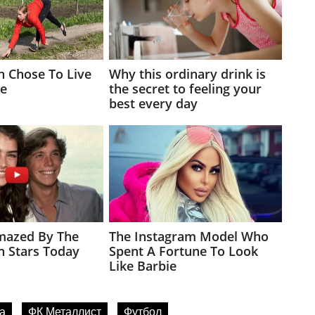
а
ФК Металлист
Футбол