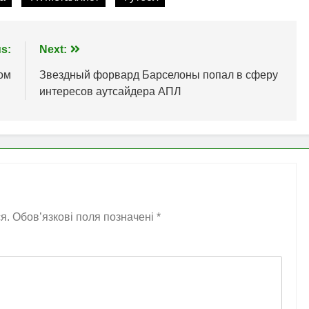
s:
Next:
ом
Звездный форвард Барселоны попал в сферу
интересов аутсайдера АПЛ
я.
Обов’язкові поля позначені
*