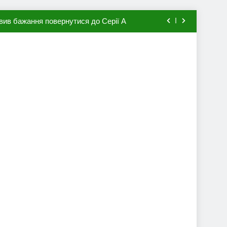
вив бажання повернутися до Серії А
мхена в ПСЖ: відома ціна трансфера
авця збірної Франції за 80 млн євро
ий до переходу в європейський клуб
вив бажання повернутися до Серії А
мхена в ПСЖ: відома ціна трансфера
авця збірної Франції за 80 млн євро