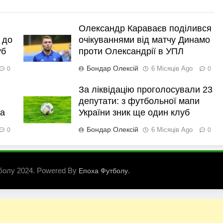
Олександр Караваєв поділився
 до
очікуваннями від матчу Динамо
уб
проти Олександрії в УПЛ
Бондар Олексій
6 Місяців Ago
0
0
За ліквідацію проголосували 23
депутати: з футбольної мапи
ка
України зник ще один клуб
Бондар Олексій
6 Місяців Ago
0
0
болу 2024. Powered By
.
Епоха Футболу