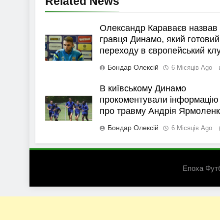
Related News
Олександр Караваєв назвав
гравця Динамо, який готовий
переходу в європейський кл
Бондар Олексій
6 Місяців Ago
В київському Динамо
прокоментували інформацію
про травму Андрія Ярмолен
Бондар Олексій
6 Місяців Ago
Епоха Фут