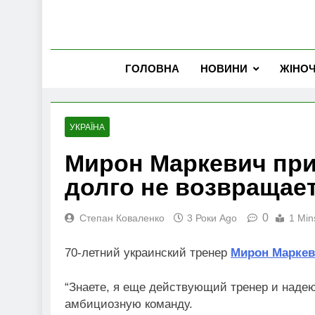
ГОЛОВНА
НОВИНИ
ЖІНО
УКРАЇНА
Мирон Маркевич при
долго не возвращает
0
Степан Коваленко
3 Роки Ago
1 Min
70-летний украинский тренер
Мирон Маркев
“Знаете, я еще действующий тренер и надею
амбициозную команду.