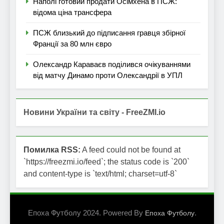
Наполі готовий продати Осімхена в ПСЖ:
відома ціна трансфера
ПСЖ близький до підписання гравця збірної
Франції за 80 млн євро
Олександр Караваєв поділився очікуваннями
від матчу Динамо проти Олександрії в УПЛ
Новини України та світу - FreeZMI.io
Помилка RSS:
A feed could not be found at
`https://freezmi.io/feed`; the status code is `200`
and content-type is `text/html; charset=utf-8`
Епоха Футболу 2024. Powered By
.
Епоха Футболу