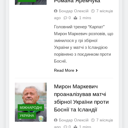
Романа Яремчука
Бондар Олексій
7 місяців
ago
0
1 mins
Головний тренер “Карпат”
Мирон Маркевич розповів, що
змінилося у грі збірної
України у матчі з Ісландією
порівняно з поєдинком проти
Боснії.
Read More
Мирон Маркевич
проаналізував матчі
збірної України проти
МІЖНАРОДНІ
Боснії та Ісландії
УКРАЇНА
Бондар Олексій
7 місяців
ago
0
1 mins