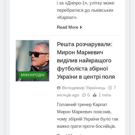
і за «Дніпро-1», улітку може
перебратися до львівських
«Карпат».
Read More
Решта розчарували:
Мирон Маркевич
виділив найкращого
футболіста збірної
МІЖНАРОДНІ
України в центрі поля
Володимир Українець
7
місяців ago
0
1 mins
Головний тренер Карпат
Мирон Маркевич пояснив,
чому збірній України було так
важко грати проти боснійців.