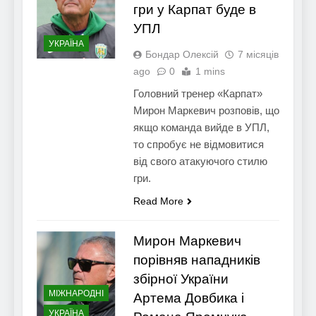
гри у Карпат буде в
УПЛ
УКРАЇНА
Бондар Олексій
7 місяців
ago
0
1 mins
Головний тренер «Карпат»
Мирон Маркевич розповів, що
якщо команда вийде в УПЛ,
то спробує не відмовитися
від свого атакуючого стилю
гри.
Read More
Мирон Маркевич
порівняв нападників
збірної України
МІЖНАРОДНІ
Артема Довбика і
УКРАЇНА