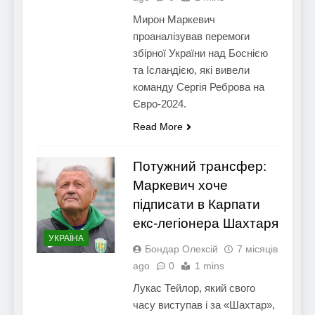
Мирон Маркевич
проаналізував перемоги
збірної України над Боснією
та Ісландією, які вивели
команду Сергія Реброва на
Євро-2024.
Read More
Потужний трансфер:
Маркевич хоче
підписати в Карпати
екс-легіонера Шахтаря
УКРАЇНА
Бондар Олексій
7 місяців
ago
0
1 mins
Лукас Тейлор, який свого
часу виступав і за «Шахтар»,