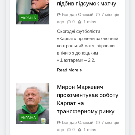
підбив підсумок матчу
Бондар Олексій
7 місяців
УКРАЇНА
ago
0
1 mins
Сьогодні футболісти
«Карпат» провели заключний
контрольний матч, зігравши
внічию з донецьким
«Шахтарем» – 2:2.
Read More
Мирон Маркевич
прокоментував роботу
Карпат на
трансферному ринку
УКРАЇНА
Бондар Олексій
7 місяців
ago
0
1 mins