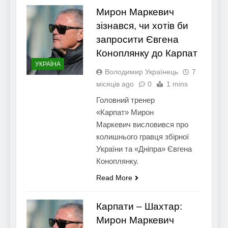
Мирон Маркевич
зізнався, чи хотів би
запросити Євгена
Коноплянку до Карпат
УКРАЇНА
Володимир Українець
7
місяців ago
0
1 mins
Головний тренер
«Карпат» Мирон
Маркевич висловився про
колишнього гравця збірної
України та «Дніпра» Євгена
Коноплянку.
Read More
Карпати – Шахтар:
Мирон Маркевич