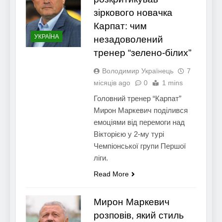
зіркового новачка
Карпат: чим
УКРАЇНА
незадоволений
тренер “зелено-білих”
Володимир Українець
7
місяців ago
0
1 mins
Головний тренер “Карпат”
Мирон Маркевич поділився
емоціями від перемоги над
Вікторією у 2-му турі
Чемпіонської групи Першої
ліги.
Read More
Мирон Маркевич
розповів, який стиль