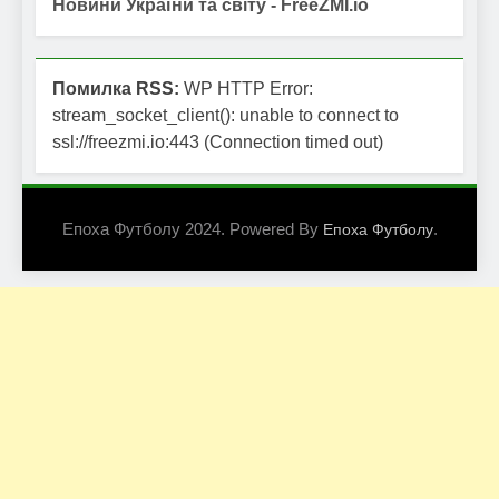
Новини України та світу - FreeZMI.io
Помилка RSS:
WP HTTP Error:
stream_socket_client(): unable to connect to
ssl://freezmi.io:443 (Connection timed out)
Епоха Футболу 2024. Powered By
.
Епоха Футболу