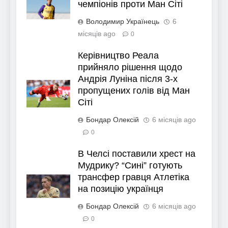
чемпіонів проти Ман Сіті
Володимир Українець
6
місяців ago
0
Керівництво Реала
прийняло рішення щодо
Андрія Луніна після 3-х
пропущених голів від Ман
Сіті
Бондар Олексій
6 місяців ago
0
В Челсі поставили хрест на
Мудрику? “Сині” готують
трансфер гравця Атлетіка
на позицію українця
Бондар Олексій
6 місяців ago
0