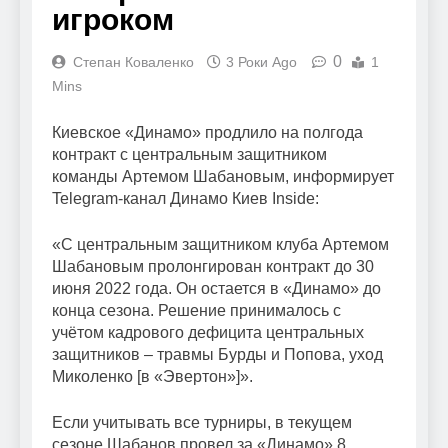
игроком
0
Степан Коваленко
3 Роки Ago
1
Mins
Киевское «Динамо» продлило на полгода
контракт с центральным защитником
команды Артемом Шабановым, информирует
Telegram-канал Динамо Киев Inside:
«С центральным защитником клуба Артемом
Шабановым пролонгирован контракт до 30
июня 2022 года. Он остается в «Динамо» до
конца сезона. Решение принималось с
учётом кадрового дефицита центральных
защитников – травмы Бурды и Попова, уход
Миколенко [в «Эвертон»]».
Если учитывать все турниры, в текущем
сезоне Шабанов провел за «Динамо» 8