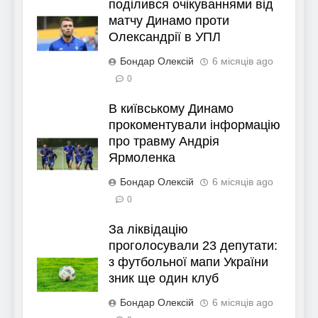
поділився очікуваннями від
матчу Динамо проти
Олександрії в УПЛ
Бондар Олексій
6 місяців ago
0
В київському Динамо
прокоментували інформацію
про травму Андрія
Ярмоленка
Бондар Олексій
6 місяців ago
0
За ліквідацію
проголосували 23 депутати:
з футбольної мапи України
зник ще один клуб
Бондар Олексій
6 місяців ago