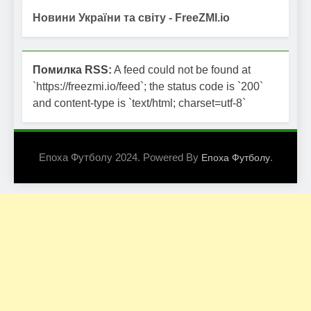
Новини України та світу - FreeZMI.io
Помилка RSS:
A feed could not be found at
`https://freezmi.io/feed`; the status code is `200`
and content-type is `text/html; charset=utf-8`
Епоха Футболу 2024. Powered By
.
Епоха Футболу