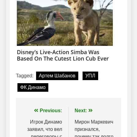
Tagged:
Артем Шабанов
УПЛ
ФК Динамо
Навігація
Previous:
Next:
записів
Игрок Динамо
Мирон Маркевич
заявил, что вел
признался,
переговоры с
почему так долго