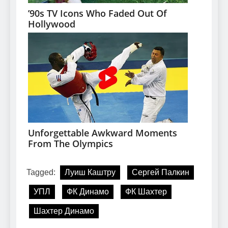
Tagged:
Луиш Каштру
Сергей Палкин
УПЛ
ФК Динамо
ФК Шахтер
Шахтер Динамо