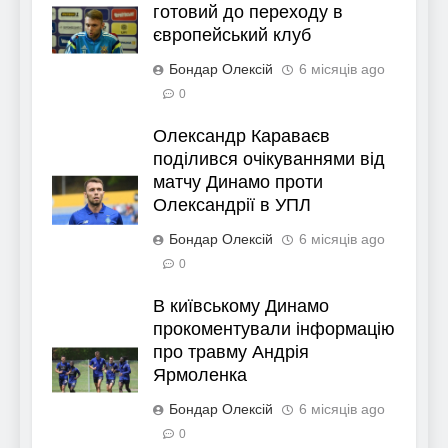
готовий до переходу в
європейський клуб
Бондар Олексій
6 місяців ago
0
Олександр Караваєв
поділився очікуваннями від
матчу Динамо проти
Олександрії в УПЛ
Бондар Олексій
6 місяців ago
0
В київському Динамо
прокоментували інформацію
про травму Андрія
Ярмоленка
Бондар Олексій
6 місяців ago
0