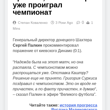
уже проиграл
чемпионат
0
Степан Коваленко
3 Роки Ago
1
Mins
Генеральный директор донецкого Шахтера
Сергей Палкин
прокомментировал
поражение от киевского Динамо (0:1).
“
Надежда была на этот матч, но она
растаяла. С чемпионством можно
распрощаться уже. Отставка Каштру?
Решение еще не принято. Григория Суркиса
поздравил с чемпионством. Это он вроде не
причастен, а по факту причастен, я думаю
“,
– сказал Палкин в эфире “Великого футбола”.
Читайте также:
история прогресса
Руслана Малиновского