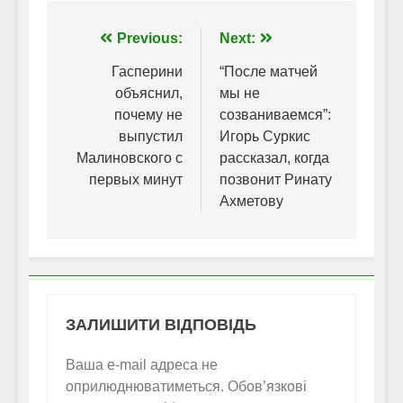
Навігація
Previous:
Next:
записів
Гасперини
“После матчей
объяснил,
мы не
почему не
созваниваемся”:
выпустил
Игорь Суркис
Малиновского с
рассказал, когда
первых минут
позвонит Ринату
Ахметову
ЗАЛИШИТИ ВІДПОВІДЬ
Ваша e-mail адреса не
оприлюднюватиметься.
Обов’язкові