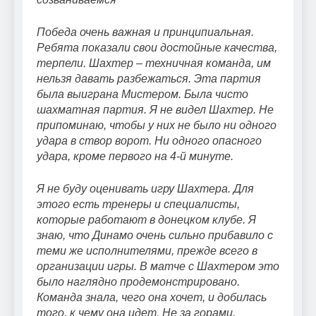
Победа очень важная и принципиальная.
Ребята показали свои достойные качества,
терпели. Шахтер – техничная команда, им
нельзя давать разбежаться. Эта партия
была выиграна Мистером. Была чисто
шахматная партия. Я не видел Шахтер. Не
припоминаю, чтобы у них не было ни одного
удара в створ ворот. Ни одного опасного
удара, кроме первого на 4-й минуте.
Я не буду оценивать игру Шахтера. Для
этого есть тренеры и специалисты,
которые работают в донецком клубе. Я
знаю, что Динамо очень сильно прибавило с
теми же исполнителями, прежде всего в
организации игры. В матче с Шахтером это
было наглядно продемонстрировано.
Команда знала, чего она хочет, и добилась
того, к чему она идет. Не за горами,