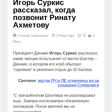
Игорь Суркис
рассказал, когда
позвонит Ринату
Ахметову
0
Степан Коваленко
3 Роки Ago
1
Mins
Президент Динамо
Игорь Суркис
рассказал,
какие эмоции испытывает от матча Шахтер –
Динамо, в котором его клуб обыграл
“горняков” и увеличил отрыв до 10 баллов.
Срочное:
матчи ЛЧ и ЛЕ отменены из-за
создания Суперлиги
“
С президентом Шахтера не разговаривал
еще. Завтра-послезавтра обязательно
поговорим. После матчей мы не
созваниваемся