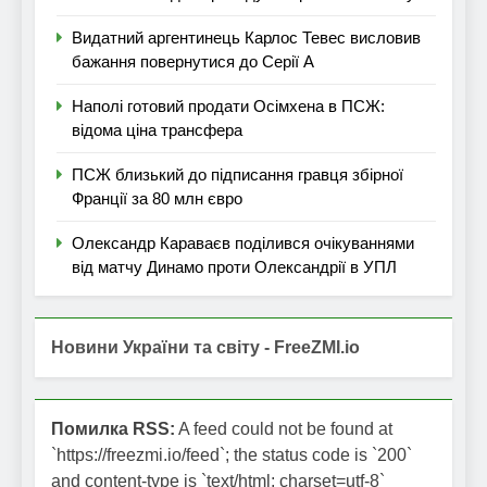
Видатний аргентинець Карлос Тевес висловив
бажання повернутися до Серії А
Наполі готовий продати Осімхена в ПСЖ:
відома ціна трансфера
ПСЖ близький до підписання гравця збірної
Франції за 80 млн євро
Олександр Караваєв поділився очікуваннями
від матчу Динамо проти Олександрії в УПЛ
Новини України та світу - FreeZMI.io
Помилка RSS:
A feed could not be found at
`https://freezmi.io/feed`; the status code is `200`
and content-type is `text/html; charset=utf-8`