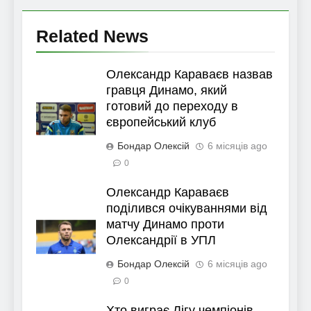
Related News
Олександр Караваєв назвав
гравця Динамо, який
готовий до переходу в
європейський клуб
Бондар Олексій
6 місяців ago
0
Олександр Караваєв
поділився очікуваннями від
матчу Динамо проти
Олександрії в УПЛ
Бондар Олексій
6 місяців ago
0
Хто виграє Лігу чемпіонів