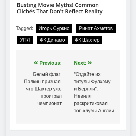
Tagged:
Игорь Суркис
Ринат Ахметов
УПЛ
ФК Динамо
ФК Шахтер
Навігація
Previous:
Next:
записів
Белый флаг:
“Отдайте их
Палкин признал,
титулы Фулхэму
что Шахтер уже
и Бернли”:
проиграл
Невилл
чемпионат
раскритиковал
топ-клубы Англии