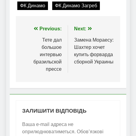
ФК Динамо
ФК Динамо Загреб
Навігація
Previous:
Next:
записів
Тете дал
Замена Мораесу:
большое
Шахтер хочет
интервью
купить форварда
бразильской
сборной Украины
прессе
ЗАЛИШИТИ ВІДПОВІДЬ
Ваша e-mail адреса не
оприлюднюватиметься.
Обов’язкові