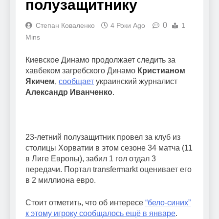
полузащитнику
0
Степан Коваленко
4 Роки Ago
1
Mins
Киевское Динамо продолжает следить за
хавбеком загребского Динамо
Кристианом
Якичем
,
сообщает
украинский журналист
Александр Иванченко
.
23-летний полузащитник провел за клуб из
столицы Хорватии в этом сезоне 34 матча (11
в Лиге Европы), забил 1 гол отдал 3
передачи. Портал transfermarkt оценивает его
в 2 миллиона евро.
Стоит отметить, что об интересе
“бело-синих”
к этому игроку сообщалось ещё в январе
.