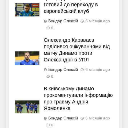
готовий до переходу в
європейський клуб
Бондар Олексій
6 місяців ago
0
Олександр Караваєв
поділився очікуваннями від
матчу Динамо проти
Олександрії в УПЛ
Бондар Олексій
6 місяців ago
0
В київському Динамо
прокоментували інформацію
про травму Андрія
Ярмоленка
Бондар Олексій
6 місяців ago
0