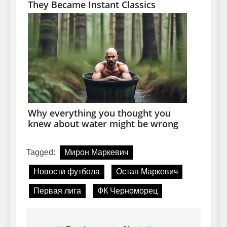
Tagged:
Мирон Маркевич
Новости футбола
Остап Маркевич
Первая лига
ФК Черноморец