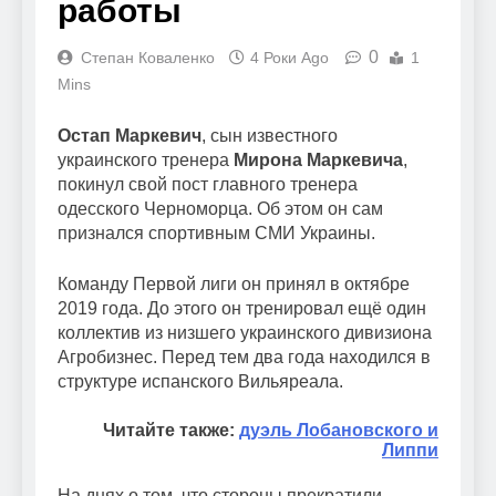
работы
0
Степан Коваленко
4 Роки Ago
1
Mins
Остап Маркевич
, сын известного
украинского тренера
Мирона Маркевича
,
покинул свой пост главного тренера
одесского Черноморца. Об этом он сам
признался спортивным СМИ Украины.
Команду Первой лиги он принял в октябре
2019 года. До этого он тренировал ещё один
коллектив из низшего украинского дивизиона
Агробизнес. Перед тем два года находился в
структуре испанского Вильяреала.
Читайте также:
дуэль Лобановского и
Липпи
На днях о том, что стороны прекратили