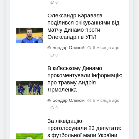
0
Олександр Караваєв
поділився очікуваннями від
матчу Динамо проти
Олександрії в УПЛ
Бондар Олексій
6 місяців ago
0
В київському Динамо
прокоментували інформацію
про травму Андрія
Ярмоленка
Бондар Олексій
6 місяців ago
0
За ліквідацію
проголосували 23 депутати:
з футбольної мапи України