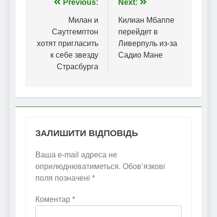
Навігація
Previous:
Next:
записів
Милан и
Килиан Мбаппе
Саутгемптон
перейдет в
хотят пригласить
Ливерпуль из-за
к себе звезду
Садио Мане
Страсбурга
ЗАЛИШИТИ ВІДПОВІДЬ
Ваша e-mail адреса не
оприлюднюватиметься.
Обов’язкові
поля позначені
*
Коментар
*