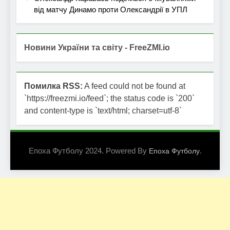
від матчу Динамо проти Олександрії в УПЛ
Новини України та світу - FreeZMI.io
Помилка RSS:
A feed could not be found at
`https://freezmi.io/feed`; the status code is `200`
and content-type is `text/html; charset=utf-8`
Епоха Футболу 2024. Powered By
.
Епоха Футболу