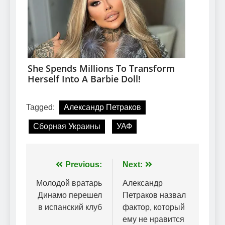
Tagged:
Александр Петраков
Сборная Украины
УАФ
Навігація
Previous:
Next:
записів
Молодой вратарь
Александр
Динамо перешел
Петраков назвал
в испанский клуб
фактор, который
ему не нравится