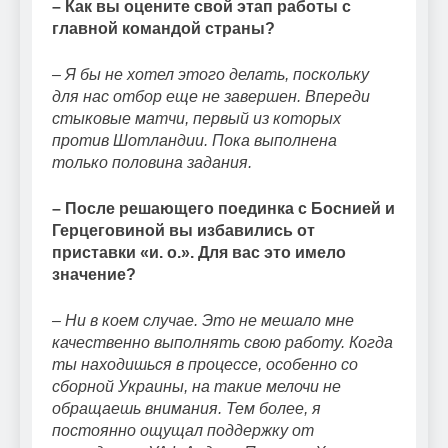
– Как вы оцените свой этап работы с
главной командой страны?
– Я бы не хотел этого делать, поскольку
для нас отбор еще не завершен. Впереди
стыковые матчи, первый из которых
против Шотландии. Пока выполнена
только половина задания.
– После решающего поединка с Боснией и
Герцеговиной вы избавились от
приставки «и. о.». Для вас это имело
значение?
– Ни в коем случае. Это не мешало мне
качественно выполнять свою работу. Когда
ты находишься в процессе, особенно со
сборной Украины, на такие мелочи не
обращаешь внимания. Тем более, я
постоянно ощущал поддержку от