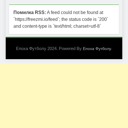
Помилка RSS:
A feed could not be found at
`https://freezmi.io/feed`; the status code is `200`
and content-type is `text/html; charset=utf-8`
Епоха Футболу 2024. Powered By
.
Епоха Футболу