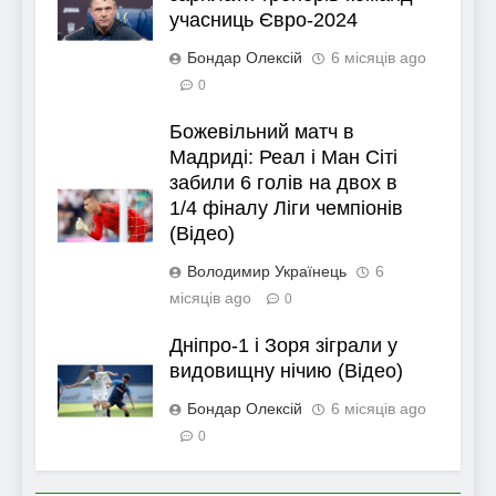
учасниць Євро-2024
Бондар Олексій
6 місяців ago
0
Божевільний матч в
Мадриді: Реал і Ман Сіті
забили 6 голів на двох в
1/4 фіналу Ліги чемпіонів
(Відео)
Володимир Українець
6
місяців ago
0
Дніпро-1 і Зоря зіграли у
видовищну нічию (Відео)
Бондар Олексій
6 місяців ago
0