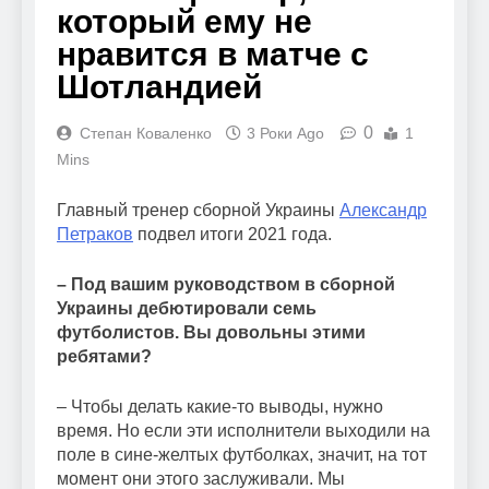
который ему не
нравится в матче с
Шотландией
0
Степан Коваленко
3 Роки Ago
1
Mins
Главный тренер сборной Украины
Александр
Петраков
подвел итоги 2021 года.
– Под вашим руководством в сборной
Украины дебютировали семь
футболистов. Вы довольны этими
ребятами?
– Чтобы делать какие-то выводы, нужно
время. Но если эти исполнители выходили на
поле в сине-желтых футболках, значит, на тот
момент они этого заслуживали. Мы