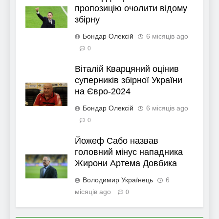
пропозицію очолити відому
збірну
Бондар Олексій
6 місяців ago
0
Віталій Кварцяний оцінив
суперників збірної України
на Євро-2024
Бондар Олексій
6 місяців ago
0
Йожеф Сабо назвав
головний мінус нападника
Жирони Артема Довбика
Володимир Українець
6
місяців ago
0