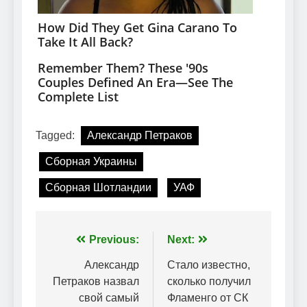
Tagged:
Александр Петраков
Сборная Украины
Сборная Шотландии
УАФ
Навігація
Previous:
Next:
записів
Александр
Стало известно,
Петраков назвал
сколько получил
свой самый
Фламенго от СК