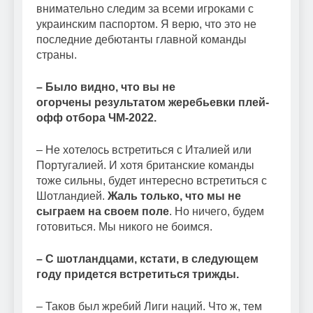
внимательно следим за всеми игроками с
украинским паспортом. Я верю, что это не
последние дебютанты главной команды
страны.
– Было видно, что вы не
огорчены результатом жеребьевки плей-
офф отбора ЧМ-2022.
– Не хотелось встретиться с Италией или
Португалией. И хотя британские команды
тоже сильны, будет интересно встретиться с
Шотландией.
Жаль только, что мы не
сыграем на своем поле
. Но ничего, будем
готовиться. Мы никого не боимся.
– С шотландцами, кстати, в следующем
году придется встретиться трижды.
– Таков был жребий Лиги наций. Что ж, тем