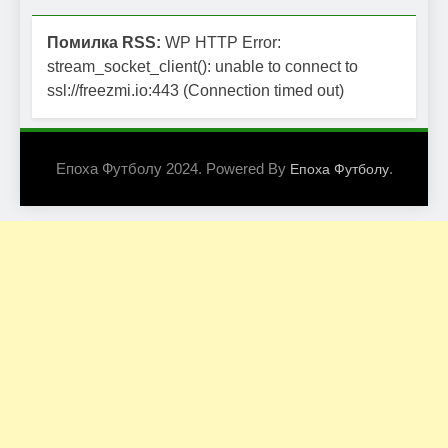
Помилка RSS:
WP HTTP Error:
stream_socket_client(): unable to connect to
ssl://freezmi.io:443 (Connection timed out)
Епоха Футболу 2024. Powered By
.
Епоха Футболу