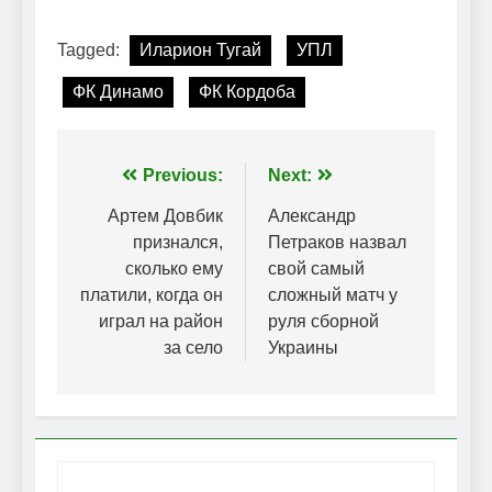
Tagged:
Иларион Тугай
УПЛ
ФК Динамо
ФК Кордоба
Навігація
Previous:
Next:
записів
Артем Довбик
Александр
признался,
Петраков назвал
сколько ему
свой самый
платили, когда он
сложный матч у
играл на район
руля сборной
за село
Украины