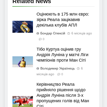
Related News
Оцінюють в 175 млн євро:
зірка Реала зацікавив
декілька клубів АПЛ
Бондар Олексій
6 місяців ago
0
Тібо Куртуа оцінив гру
Андрія Луніна у матчі Ліги
чемпіонів проти Ман Сіті
Володимир Українець
6
місяців ago
0
Керівництво Реала
прийняло рішення щодо
Андрія Луніна після 3-х
пропущених голів від Ман
Сіті