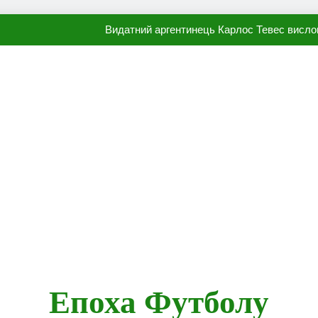
Видатний аргентинець Карлос Тевес висло
Наполі готовий продати Осі
ПСЖ близький до підписання гр
Олександр Караваєв назвав гравця Динамо, який готов
Видатний аргентинець Карлос Тевес висло
Наполі готовий продати Осі
ПСЖ близький до підписання гр
Епоха Футболу