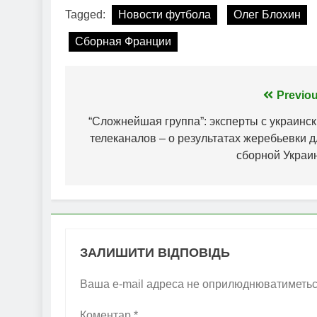
Tagged:
Новости футбола
Олег Блохин
Сборная Франции
Навігація
Previou
записів
“Сложнейшая группа”: эксперты с украинск
телеканалов – о результатах жеребьевки д
сборной Украи
ЗАЛИШИТИ ВІДПОВІДЬ
Ваша e-mail адреса не оприлюднюватиметьс
Коментар
*