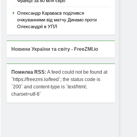
Франції за 80 млн євро
Олександр Караваєв поділився
очікуваннями від матчу Динамо проти
Олександрії в УПЛ
Новини України та світу - FreeZMI.io
Помилка RSS:
A feed could not be found at
`https://freezmi.io/feed`; the status code is
`200` and content-type is `text/html;
charset=utf-8`