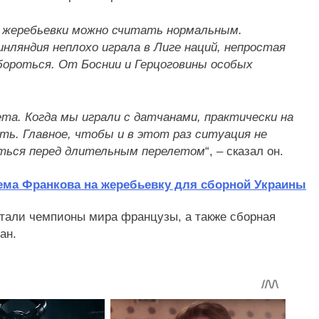
 жеребьевки можно считать нормальным.
инляндия неплохо играла в Лиге наций, непростая
обороться. От Боснии и Герцоговины особых
та. Когда мы играли с датчанами, практически на
ть. Главное, чтобы и в этот раз ситуация не
иться перед длительным перелетом
“, – сказал он.
ема Франкова на жеребьевку для сборной Украины
тали чемпионы мира французы, а также сборная
ан.