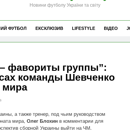
Новини футболу України та світу
ЧИЙ ФУТБОЛ
ЕКСКЛЮЗИВ
LIFESTYLE
ВІДЕО
J
 – фавориты группы”:
нсах команды Шевченко
 мира
s
ины, а также тренер, под чьим руководством
оната мира,
Олег Блохин
в комментарии для
рспектив сборной Украины выйти на ЧМ.