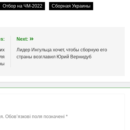
Отбор на ЧМ-2022
Сборная Украины
s:
Next:
их
Лидер Ингульца хочет, чтобы сборную его
ля
страны возглавил Юрий Вернидуб
ны
я.
Обов’язкові поля позначені
*