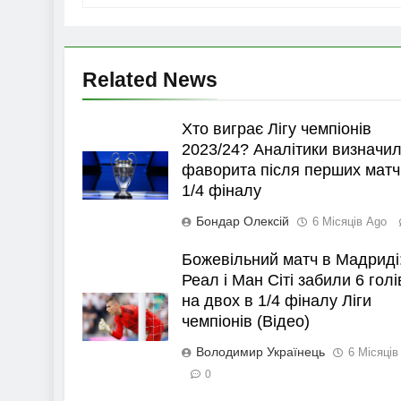
Related News
Хто виграє Лігу чемпіонів
2023/24? Аналітики визначи
фаворита після перших матч
1/4 фіналу
Бондар Олексій
6 Місяців Ago
Божевільний матч в Мадриді
Реал і Ман Сіті забили 6 голі
на двох в 1/4 фіналу Ліги
чемпіонів (Відео)
Володимир Українець
6 Місяців
0