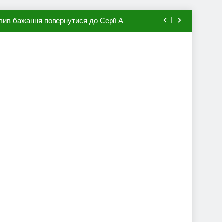
вив бажання повернутися до Серії А
мхена в ПСЖ: відома ціна трансфера
авця збірної Франції за 80 млн євро
ий до переходу в європейський клуб
вив бажання повернутися до Серії А
мхена в ПСЖ: відома ціна трансфера
авця збірної Франції за 80 млн євро