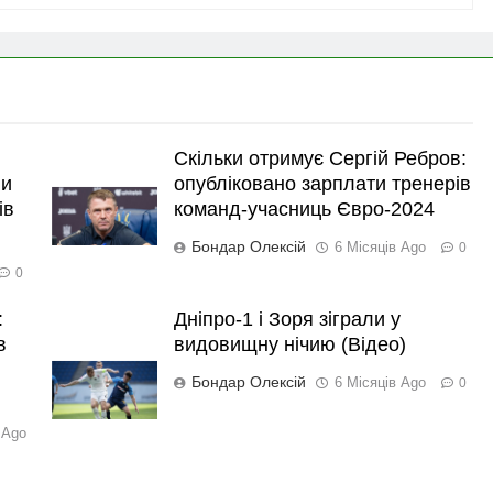
Скільки отримує Сергій Ребров:
ли
опубліковано зарплати тренерів
ів
команд-учасниць Євро-2024
Бондар Олексій
6 Місяців Ago
0
0
:
Дніпро-1 і Зоря зіграли у
в
видовищну нічию (Відео)
Бондар Олексій
6 Місяців Ago
0
 Ago