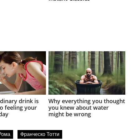
Рома
Франческо Тотти