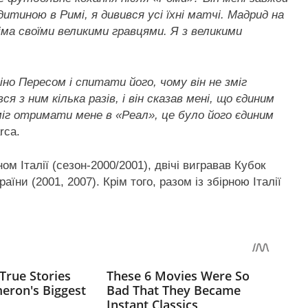
итиною в Римі, я дивився усі їхні матчі. Мадрид на
іма своїми великими гравцями. Я з великими
о Пересом і спитати його, чому він не зміг
я з ним кілька разів, і він сказав мені, що єдиним
зміг отримати мене в «Реал», це було його єдиним
rca.
ом Італії (сезон-2000/2001), двічі вигравав Кубок
аїни (2001, 2007). Крім того, разом із збірною Італії