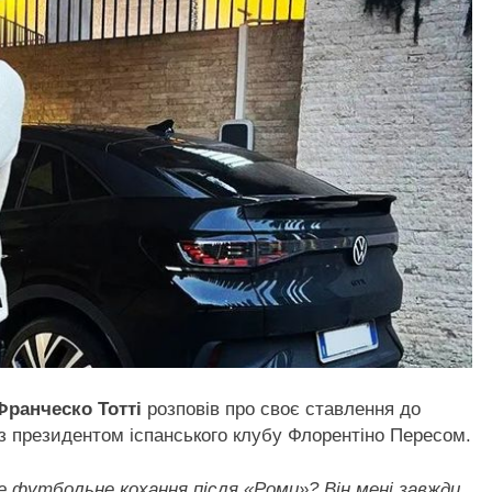
Франческо Тотті
розповів про своє ставлення до
з президентом іспанського клубу Флорентіно Пересом.
 футбольне кохання після «Роми»? Він мені завжди