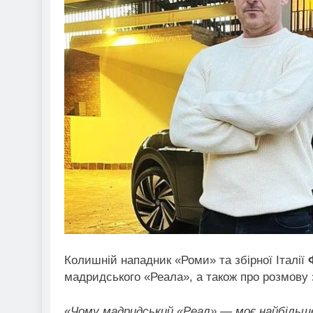
Колишній нападник «Роми» та збірної Італії
мадридського «Реала», а також про розмову 
«
Чому мадридський «Реал» — моє найбільше