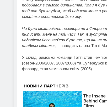
подобався з самого дитинства. Коли я був д
той час був клубом, який надихав мене з ус
емоціями спостерігав їхню гру.
Чи була можливість поговорити з Флорентін
підписати мене на той час? Так, я зустрічавс
недоліком його кар’єри було те, що він не 
слабким місцем»
, – наводить слова Тотті Ma
У складі римської команди Тотті став чемпіон
(сезон-2006/2007, 2007/2008) та Суперкубок кр
форвард став чемпіоном світу (2006).