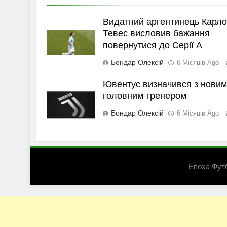
Видатний аргентинець Карло
Тевес висловив бажання
повернутися до Серії А
Бондар Олексій
6 Місяців Ago
Ювентус визначився з новим
головним тренером
Бондар Олексій
6 Місяців Ago
Епоха Фут