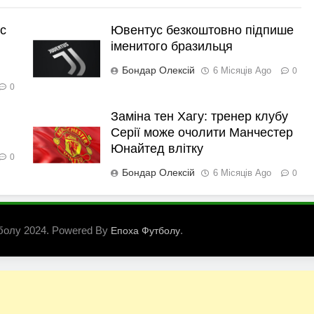
с
Ювентус безкоштовно підпише
іменитого бразильця
Бондар Олексій
6 Місяців Ago
0
0
Заміна тен Хагу: тренер клубу
Серії може очолити Манчестер
Юнайтед влітку
0
Бондар Олексій
6 Місяців Ago
0
болу 2024. Powered By
.
Епоха Футболу