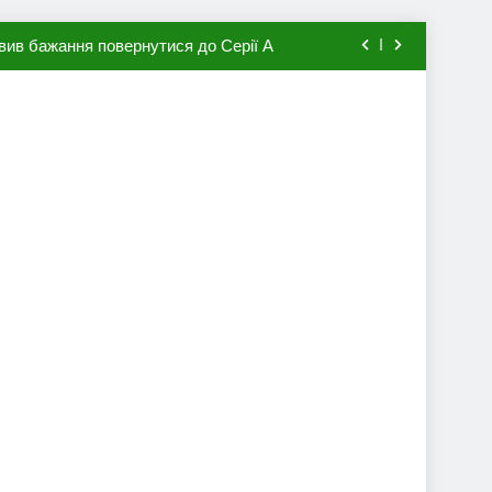
вив бажання повернутися до Серії А
мхена в ПСЖ: відома ціна трансфера
авця збірної Франції за 80 млн євро
ий до переходу в європейський клуб
вив бажання повернутися до Серії А
мхена в ПСЖ: відома ціна трансфера
авця збірної Франції за 80 млн євро