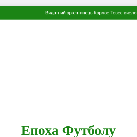
Видатний аргентинець Карлос Тевес висло
Наполі готовий продати Осі
ПСЖ близький до підписання гр
Олександр Караваєв назвав гравця Динамо, який готов
Видатний аргентинець Карлос Тевес висло
Наполі готовий продати Осі
ПСЖ близький до підписання гр
Епоха Футболу