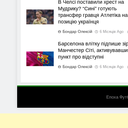
В Челсі поставили хрест на
Мудрику? “Сині” готують
трансфер гравця Атлетіка на
позицію українця
Бондар Олексій
6 Місяців Ago
Барселона влітку підпише зі
Манчестер Сіті, активувавши
пункт про відступні
Бондар Олексій
6 Місяців Ago
Епоха Фут