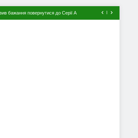
вив бажання повернутися до Серії А
мхена в ПСЖ: відома ціна трансфера
авця збірної Франції за 80 млн євро
ий до переходу в європейський клуб
вив бажання повернутися до Серії А
мхена в ПСЖ: відома ціна трансфера
авця збірної Франції за 80 млн євро