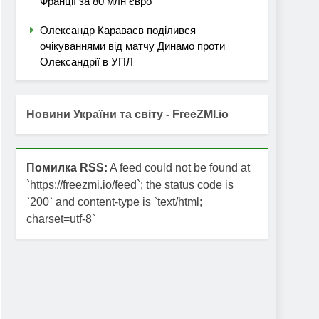
Франції за 80 млн євро
Олександр Караваєв поділився
очікуваннями від матчу Динамо проти
Олександрії в УПЛ
Новини України та світу - FreeZMI.io
Помилка RSS:
A feed could not be found at
`https://freezmi.io/feed`; the status code is
`200` and content-type is `text/html;
charset=utf-8`