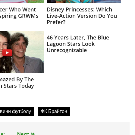
вини футболу
ФК Брайтон
s:
Next: