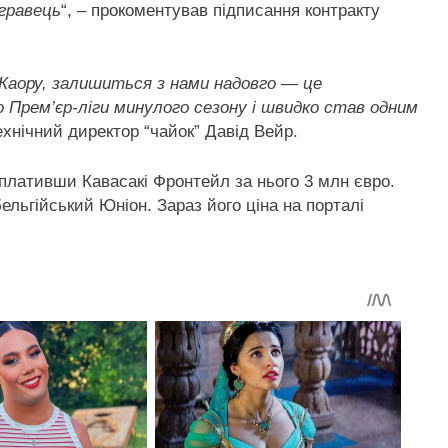
гравець
“, – прокоментував підписання контракту
 Каору, залишиться з нами надовго — це
 Прем’єр-ліги минулого сезону і швидко став одним
технічний директор “чайок” Давід Вейр.
аплативши Кавасакі Фронтейл за нього 3 млн євро.
ельгійський Юніон. Зараз його ціна на порталі