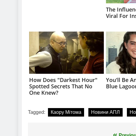
Tagged:
Каору Мітома
Новини АПЛ
Но
Previou