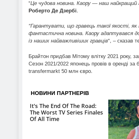
“
Це чудова новина.
Каору — наш найкращий 
Роберто Де Дзербі
.
“Гарантувати, що гравець такої якості, як
фантастична новина.
Каору адаптувався до
із наших найважливіших гравців
“, – сказав 
Брайтон придбав Мітому влітку 2021 року, з
Сезон 2021/2022 японець провів в оренді за б
transfermarkt 50 млн євро.