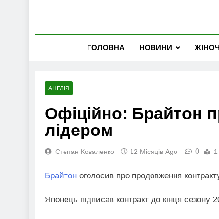
ГОЛОВНА
НОВИНИ
ЖІНО
АНГЛІЯ
Офіційно: Брайтон п
лідером
0
Степан Коваленко
12 Місяців Ago
1
Брайтон
оголосив про продовження контракт
Японець підписав контракт до кінця сезону 2