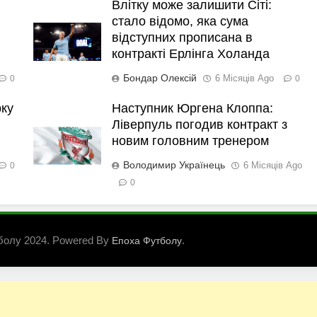
Влітку може залишити Сіті:
стало відомо, яка сума
відступних прописана в
контракті Ерлінга Холанда
Бондар Олексій
6 Місяців Ago
0
0
рку
Наступник Юргена Клоппа:
Ліверпуль погодив контракт з
новим головним тренером
Володимир Українець
6 Місяців Ago
0
0
болу 2024. Powered By
.
Епоха Футболу