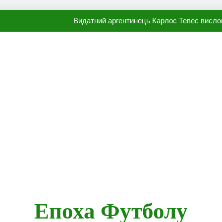
Видатний аргентинець Карлос Тевес висло
Наполі готовий продати Осі
ПСЖ близький до підписання гр
Олександр Караваєв назвав гравця Динамо, який готов
Видатний аргентинець Карлос Тевес висло
Наполі готовий продати Осі
ПСЖ близький до підписання гр
Епоха Футболу