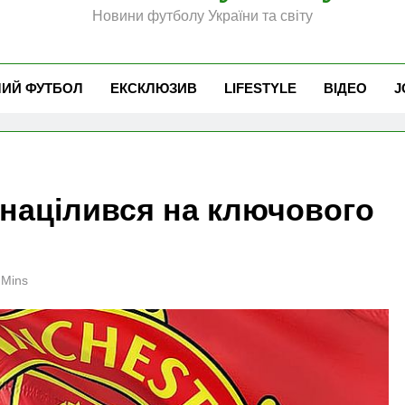
Новини футболу України та світу
ЧИЙ ФУТБОЛ
ЕКСКЛЮЗИВ
LIFESTYLE
ВІДЕО
J
націлився на ключового
 Mins