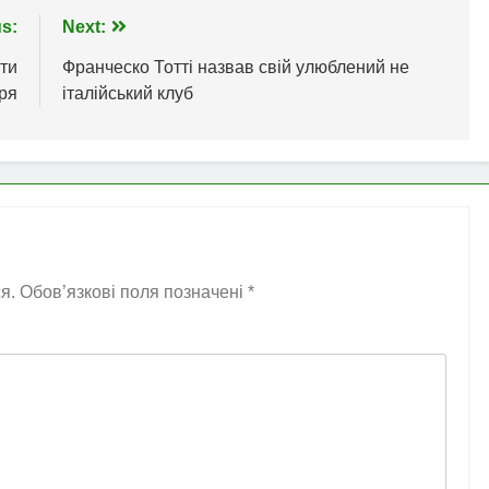
s:
Next:
ти
Франческо Тотті назвав свій улюблений не
ря
італійський клуб
я.
Обов’язкові поля позначені
*