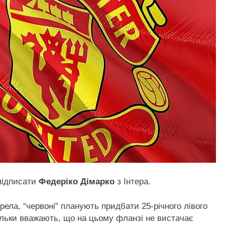
підписати
Федеріко Дімарко
з Інтера.
ела, “червоні” планують придбати 25-річного лівого
оскільки вважають, що на цьому фланзі не вистачає