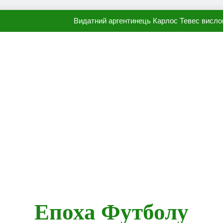
Видатний аргентинець Карлос Тевес висло
Наполі готовий продати Осі
ПСЖ близький до підписання гр
Олександр Караваєв назвав гравця Динамо, який готов
Видатний аргентинець Карлос Тевес висло
Наполі готовий продати Осі
ПСЖ близький до підписання гр
Епоха Футболу