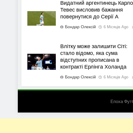
Видатний аргентинець Карло
Тевес висловив бажання
повернутися до Серії А
Бондар Олексій
6 Місяців Ago
Влітку може залишити Сіті:
стало відомо, яка сума
відступних прописана в
контракті Ерлінга Холанда
Бондар Олексій
6 Місяців Ago
Епоха Фут