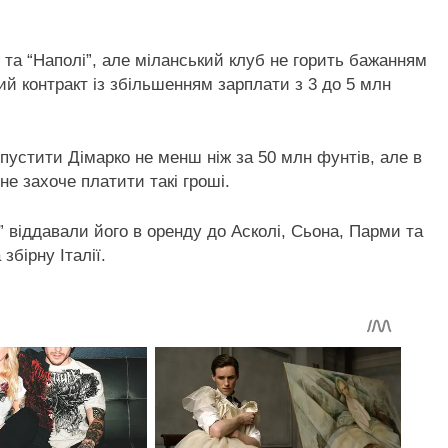
 та “Наполі”, але міланський клуб не горить бажанням
ий контракт із збільшенням зарплати з 3 до 5 млн
пустити Дімарко не менш ніж за 50 млн фунтів, але в
е захоче платити такі гроші.
ї” віддавали його в оренду до Асколі, Сьона, Парми та
збірну Італії.