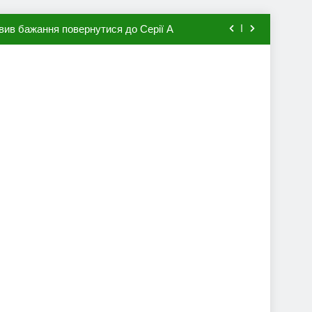
вив бажання повернутися до Серії А
мхена в ПСЖ: відома ціна трансфера
авця збірної Франції за 80 млн євро
ий до переходу в європейський клуб
вив бажання повернутися до Серії А
мхена в ПСЖ: відома ціна трансфера
авця збірної Франції за 80 млн євро