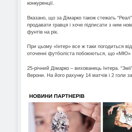
конкуренції.
Вказано, що за Дімарко також стежать “Реал”
продавати гравця і хоче підписати з ним нов
фунтів на рік.
При цьому «Інтер» все ж таки погодиться від
оточенні футболіста побоюються, що «МЮ» н
25-річний Дімарко – вихованець Інтера. “Змі
Верони. На його рахунку 14 матчів і 2 голи за 