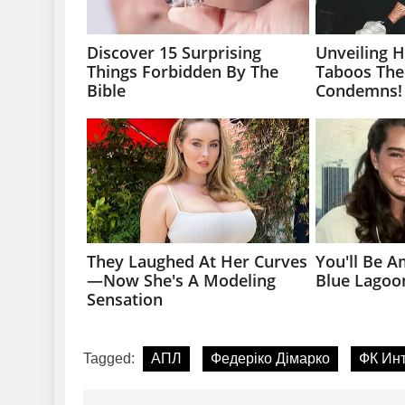
Tagged:
АПЛ
Федеріко Дімарко
ФК Ин