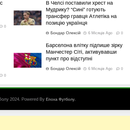
с
В Челсі поставили хрест на
Мудрику? “Сині” готують
трансфер гравця Атлетіка на
позицію українця
0
Бондар Олексій
6 Місяців Ago
0
Барселона влітку підпише зірку
Манчестер Сіті, активувавши
пункт про відступні
Бондар Олексій
6 Місяців Ago
0
0
болу 2024. Powered By
.
Епоха Футболу