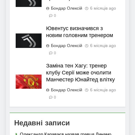
Бондар Олексій
6 місяців ago
0
Ювентус визначився з
новим головним тренером
Бондар Олексій
6 місяців ago
0
Заміна тен Хагу: тренер
клубу Серії може очолити
Манчестер Юнайтед влітку
Бондар Олексій
6 місяців ago
0
Недавні записи
Олександр Караваєв назвав гравця Динамо,