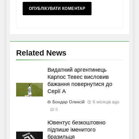
Related News
Видатний аргентинець
Карлос Тевес висловив
бажання повернутися до
Серії А
Бондар Олексій
6 місяців ago
0
Ювентус безкоштовно
підпише іменитого
бразильця