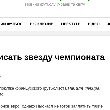
Новини футболу України та світу
ЧИЙ ФУТБОЛ
ЕКСКЛЮЗИВ
LIFESTYLE
ВІДЕО
J
исать звезду чемпионата
s
 покупке французского футболиста
Набиля Фекира
,
ис.
нов евро, однако Ньюкасл не готов заплатить такие