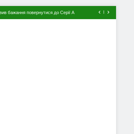
вив бажання повернутися до Серії А
мхена в ПСЖ: відома ціна трансфера
авця збірної Франції за 80 млн євро
ий до переходу в європейський клуб
вив бажання повернутися до Серії А
мхена в ПСЖ: відома ціна трансфера
авця збірної Франції за 80 млн євро