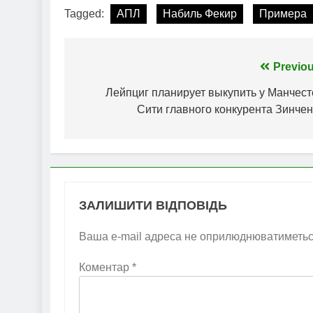
Tagged:
АПЛ
Набиль Фекир
Примера
Навігація
Previou
записів
Лейпциг планирует выкупить у Манчест
Сити главного конкурента Зинчен
ЗАЛИШИТИ ВІДПОВІДЬ
Ваша e-mail адреса не оприлюднюватиметьс
Коментар
*