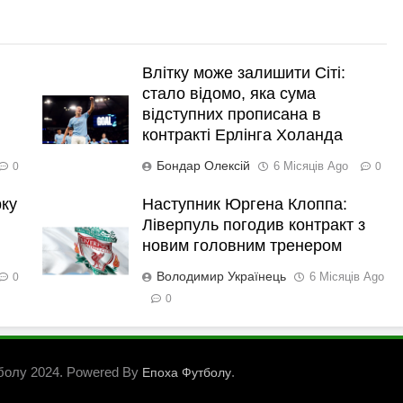
Влітку може залишити Сіті:
стало відомо, яка сума
відступних прописана в
контракті Ерлінга Холанда
Бондар Олексій
6 Місяців Ago
0
0
рку
Наступник Юргена Клоппа:
Ліверпуль погодив контракт з
новим головним тренером
Володимир Українець
6 Місяців Ago
0
0
болу 2024. Powered By
.
Епоха Футболу