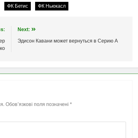
ФК Бетис
ФК Ньюкасл
s:
Next:
ер
Эдисон Кавани может вернуться в Серию А
ко
я.
Обов’язкові поля позначені
*