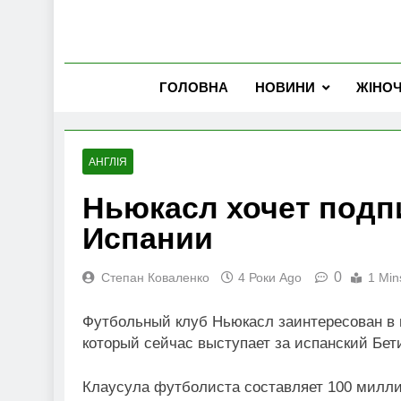
ГОЛОВНА
НОВИНИ
ЖІНО
АНГЛІЯ
Ньюкасл хочет подп
Испании
0
Степан Коваленко
4 Роки Ago
1 Min
Футбольный клуб Ньюкасл заинтересован в
который сейчас выступает за испанский Бет
Клаусула футболиста составляет 100 миллио