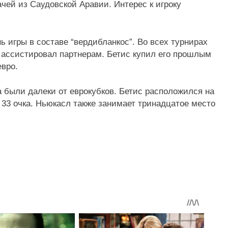
чей из Саудовской Аравии. Интерес к игроку
 игры в составе “вердибланкос”. Во всех турнирах
аз ассистировал партнерам. Бетис купил его прошлым
евро.
 были далеки от еврокубков. Бетис расположился на
33 очка. Ньюкасл также занимает тринадцатое место