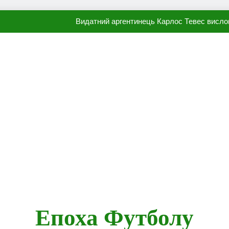
Видатний аргентинець Карлос Тевес висло
Наполі готовий продати Осі
ПСЖ близький до підписання гр
Олександр Караваєв назвав гравця Динамо, який готов
Видатний аргентинець Карлос Тевес висло
Наполі готовий продати Осі
ПСЖ близький до підписання гр
Епоха Футболу