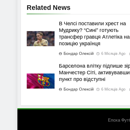
Related News
В Челсі поставили хрест на
Мудрику? “Сині” готують
трансфер гравця Атлетіка на
позицію українця
Бондар Олексій
6 Місяців Ago
Барселона влітку підпише зі
Манчестер Сіті, активувавши
пункт про відступні
Бондар Олексій
6 Місяців Ago
Епоха Фут