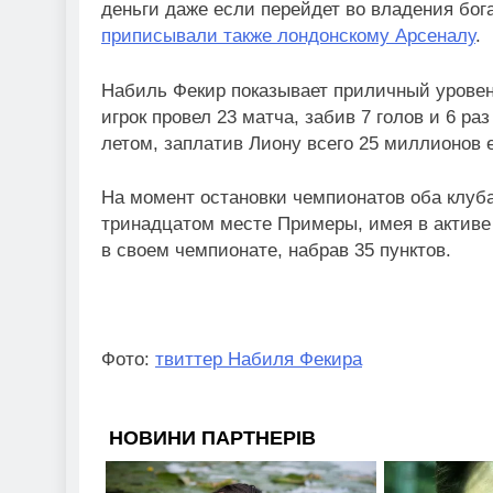
деньги даже если перейдет во владения бога
приписывали также лондонскому Арсеналу
.
Набиль Фекир показывает приличный уровень
игрок провел 23 матча, забив 7 голов и 6 р
летом, заплатив Лиону всего 25 миллионов 
На момент остановки чемпионатов оба клуба
тринадцатом месте Примеры, имея в активе 
в своем чемпионате, набрав 35 пунктов.
Фото:
твиттер Набиля Фекира