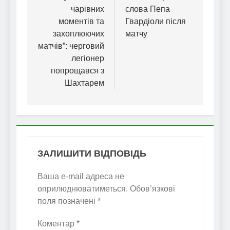
чарівних
слова Пепа
моментів та
Гвардіоли після
захоплюючих
матчу
матчів”: черговий
легіонер
попрощався з
Шахтарем
ЗАЛИШИТИ ВІДПОВІДЬ
Ваша e-mail адреса не
оприлюднюватиметься.
Обов’язкові
поля позначені
*
Коментар
*