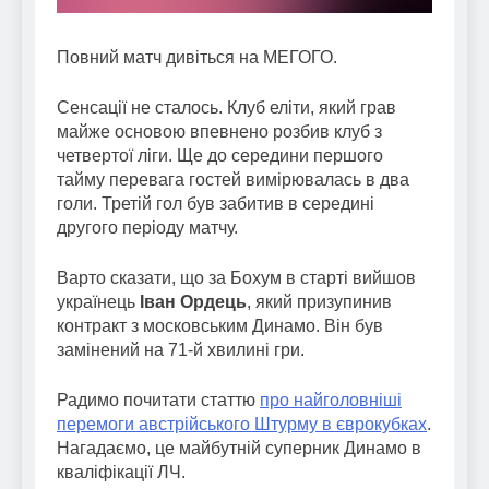
Повний матч дивіться на МЕГОГО.
Сенсації не сталось. Клуб еліти, який грав
майже основою впевнено розбив клуб з
четвертої ліги. Ще до середини першого
тайму перевага гостей вимірювалась в два
голи. Третій гол був забитив в середині
другого періоду матчу.
Варто сказати, що за Бохум в старті вийшов
українець
Іван Ордець
, який призупинив
контракт з московським Динамо. Він був
замінений на 71-й хвилині гри.
Радимо почитати статтю
про найголовніші
перемоги австрійського Штурму в єврокубках
.
Нагадаємо, це майбутній суперник Динамо в
кваліфікації ЛЧ.