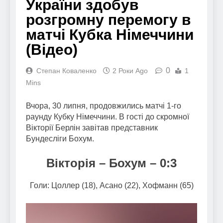
України здобув
розгромну перемогу в
матчі Кубка Німеччини
(Відео)
0
Степан Коваленко
2 Роки Ago
1
Mins
Вчора, 30 липня, продовжились матчі 1-го
раунду Кубку Німеччини. В гості до скромної
Вікторії Берлін завітав представник
Бундесліги Бохум.
Вікторія – Бохум – 0:3
Голи: Цоллер (18), Асано (22), Хофманн (65)