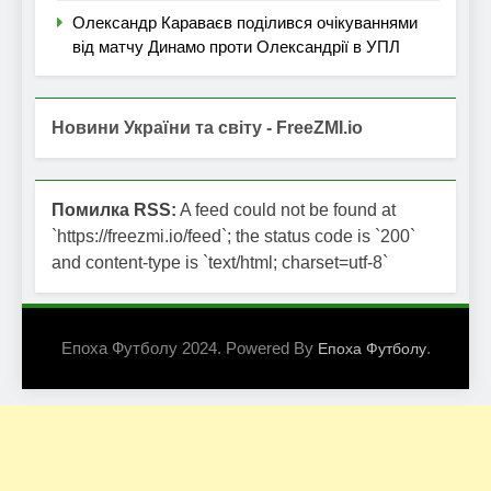
Олександр Караваєв поділився очікуваннями
від матчу Динамо проти Олександрії в УПЛ
Новини України та світу - FreeZMI.io
Помилка RSS:
A feed could not be found at
`https://freezmi.io/feed`; the status code is `200`
and content-type is `text/html; charset=utf-8`
Епоха Футболу 2024. Powered By
.
Епоха Футболу