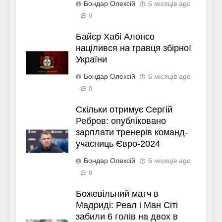
Бондар Олексій
6 місяців ago
0
Байєр Хабі Алонсо
націлився на гравця збірної
України
Бондар Олексій
6 місяців ago
0
Скільки отримує Сергій
Ребров: опубліковано
зарплати тренерів команд-
учасниць Євро-2024
Бондар Олексій
6 місяців ago
0
Божевільний матч в
Мадриді: Реал і Ман Сіті
забили 6 голів на двох в