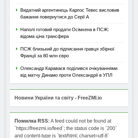
Видатний аргентинець Карлос Тевес висловив
бажання повернутися до Серії А
Наполі готовий продати Осімхена в ПСЖ:
відома ціна трансфера
ПСЖ близький до підписання гравця збірної
Франції за 80 млн євро
Олександр Караваєв поділився очікуваннями
від матчу Динамо проти Олександрії в УПЛ
Новини України та світу - FreeZMI.io
Помилка RSS:
A feed could not be found at
`https://freezmi.io/feed`; the status code is `200`
and content-type is `text/html; charset=utf-8`