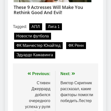
Tagged:
АПЛ
Лига 1
Новости футбола
ФК Манчестер Юнайтед
ФК Ренн
Эдуардо Камавинга
Навігація
Previous:
Next:
записів
Стивен
Виктор Скрипник
Джеррард
рассказал, какие
добился
факторы помогли
очередного
победить Лестер
успеха у руля