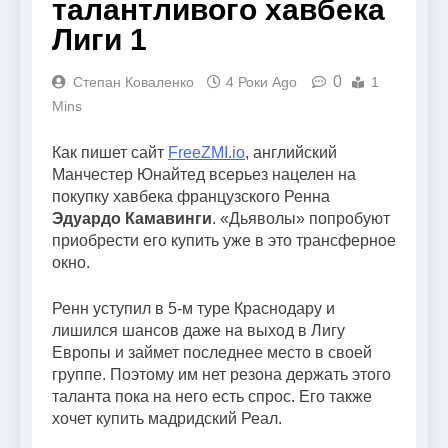
талантливого хавбека
Лиги 1
0
Степан Коваленко
4 Роки Ago
1
Mins
Как пишет сайт
FreeZMI.io
, английский
Манчестер Юнайтед всерьез нацелен на
покупку хавбека французского Ренна
Эдуардо Камавинги
. «Дьяволы» попробуют
приобрести его купить уже в это трансферное
окно.
Ренн уступил в 5-м туре Краснодару и
лишился шансов даже на выход в Лигу
Европы и займет последнее место в своей
группе. Поэтому им нет резона держать этого
таланта пока на него есть спрос. Его также
хочет купить мадридский Реал.