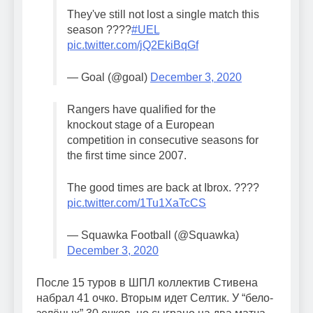
They've still not lost a single match this
season ????
#UEL
pic.twitter.com/jQ2EkiBqGf
— Goal (@goal)
December 3, 2020
Rangers have qualified for the
knockout stage of a European
competition in consecutive seasons for
the first time since 2007.
The good times are back at Ibrox. ????
pic.twitter.com/1Tu1XaTcCS
— Squawka Football (@Squawka)
December 3, 2020
После 15 туров в ШПЛ коллектив Стивена
набрал 41 очко. Вторым идет Селтик. У “бело-