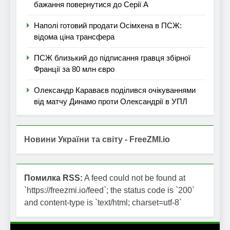
бажання повернутися до Серії А
Наполі готовий продати Осімхена в ПСЖ:
відома ціна трансфера
ПСЖ близький до підписання гравця збірної
Франції за 80 млн євро
Олександр Караваєв поділився очікуваннями
від матчу Динамо проти Олександрії в УПЛ
Новини України та світу - FreeZMI.io
Помилка RSS:
A feed could not be found at
`https://freezmi.io/feed`; the status code is `200`
and content-type is `text/html; charset=utf-8`