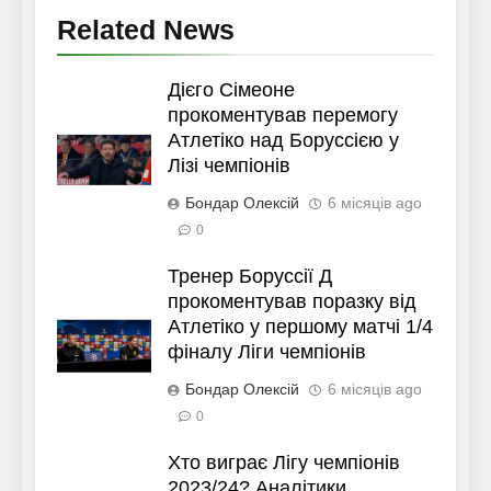
Related News
Дієго Сімеоне
прокоментував перемогу
Атлетіко над Боруссією у
Лізі чемпіонів
Бондар Олексій
6 місяців ago
0
Тренер Боруссії Д
прокоментував поразку від
Атлетіко у першому матчі 1/4
фіналу Ліги чемпіонів
Бондар Олексій
6 місяців ago
0
Хто виграє Лігу чемпіонів
2023/24? Аналітики