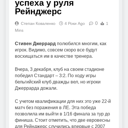
успеха у руля
Рейнджерс
0
Степан Коваленко
4 Роки Ago
1
Mins
Стивен Джеррард
полюбился многим, как
игрок. Видимо, совсем скоро все будут
восхищаться им в качестве тренера.
Вчера, 3 декабря, клуб на своем стадионе
победил Стандарт – 3:2. По ходу игры
бельгийский клуб дважды вел, но игроки
Джеррарда дожали.
С учетом квалификации для них это уже 22-й
матч без поражения в ЛЕ. Эта победа
позволила им выйти в 1/16 финала за тур до
финиша. Стоит отметить, что две евровесны
для Рейнджерс случились впервые с 2007