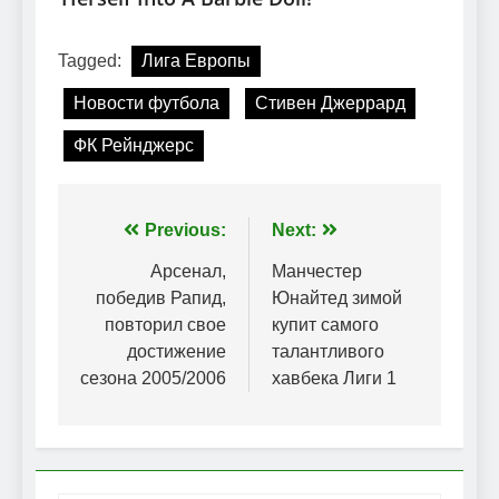
Tagged:
Лига Европы
Новости футбола
Стивен Джеррард
ФК Рейнджерс
Навігація
Previous:
Next:
записів
Арсенал,
Манчестер
победив Рапид,
Юнайтед зимой
повторил свое
купит самого
достижение
талантливого
сезона 2005/2006
хавбека Лиги 1