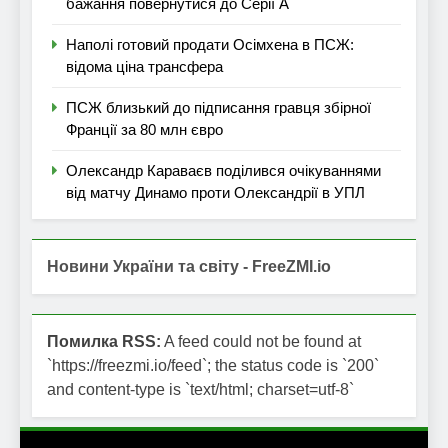
бажання повернутися до Серії А
Наполі готовий продати Осімхена в ПСЖ:
відома ціна трансфера
ПСЖ близький до підписання гравця збірної
Франції за 80 млн євро
Олександр Караваєв поділився очікуваннями
від матчу Динамо проти Олександрії в УПЛ
Новини України та світу - FreeZMI.io
Помилка RSS:
A feed could not be found at
`https://freezmi.io/feed`; the status code is `200`
and content-type is `text/html; charset=utf-8`