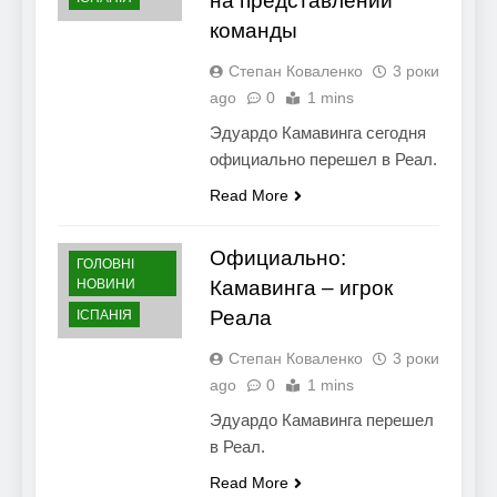
на представлении
команды
Степан Коваленко
3 роки
ago
0
1 mins
Эдуардо Камавинга сегодня
официально перешел в Реал.
Read More
Официально:
ГОЛОВНІ
НОВИНИ
Камавинга – игрок
Реала
ІСПАНІЯ
Степан Коваленко
3 роки
ago
0
1 mins
Эдуардо Камавинга перешел
в Реал.
Read More