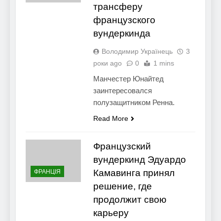
трансферу
французского
вундеркинда
Володимир Українець
3
роки ago
0
1 mins
Манчестер Юнайтед
заинтересовался
полузащитником Ренна.
Read More
Французский
вундеркинд Эдуардо
Камавинга принял
ФРАНЦІЯ
решение, где
продолжит свою
карьеру