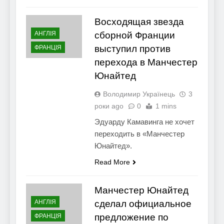
Восходящая звезда
АНГЛІЯ
сборной Франции
выступил против
ФРАНЦІЯ
перехода в Манчестер
Юнайтед
Володимир Українець
3
роки ago
0
1 mins
Эдуарду Камавинга не хочет
переходить в «Манчестер
Юнайтед».
Read More
Манчестер Юнайтед
АНГЛІЯ
сделал официальное
предложение по
ФРАНЦІЯ