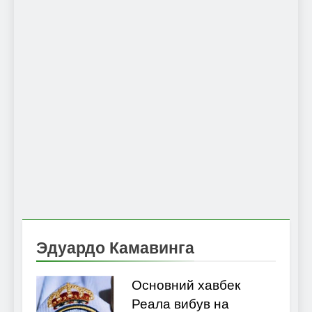
Эдуардо Камавинга
Основний хавбек
Реала вибув на