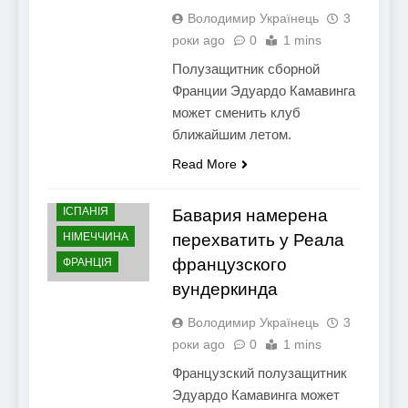
Володимир Українець
3
роки ago
0
1 mins
Полузащитник сборной
Франции Эдуардо Камавинга
может сменить клуб
ближайшим летом.
Read More
ІСПАНІЯ
Бавария намерена
НІМЕЧЧИНА
перехватить у Реала
французского
ФРАНЦІЯ
вундеркинда
Володимир Українець
3
роки ago
0
1 mins
Французский полузащитник
Эдуардо Камавинга может