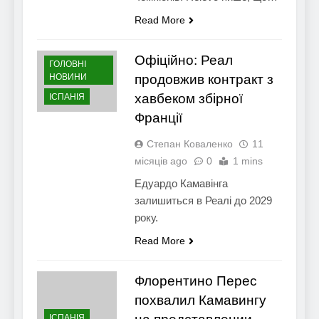
Read More
Офіційно: Реал
ГОЛОВНІ
НОВИНИ
продовжив контракт з
хавбеком збірної
ІСПАНІЯ
Франції
Степан Коваленко
11
місяців ago
0
1 mins
Едуардо Камавінга
залишиться в Реалі до 2029
року.
Read More
Флорентино Перес
похвалил Камавингу
ІСПАНІЯ