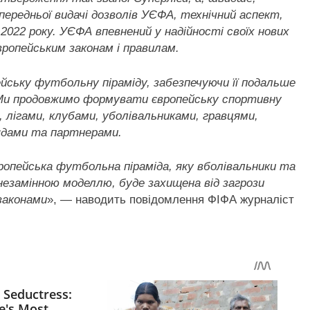
передньої видачі дозволів УЄФА, технічний аспект,
 2022 року. УЄФА впевнений у надійності своїх нових
вропейським законам і правилам.
ейську футбольну піраміду, забезпечуючи її подальше
Ми продовжимо формувати європейську спортивну
, лігами, клубами, уболівальниками, гравцями,
ядами та партнерами.
вропейська футбольна піраміда, яку вболівальники та
 незамінною моделлю, буде захищена від загрози
законами
», — наводить повідомлення ФІФА журналіст