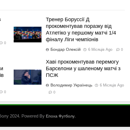
в
Тренер Боруссії Д
прокоментував поразку від
Атлетіко у першому матчі 1/4
фіналу Ліги чемпіонів
0
Бондар Олексій
6 Місяців Ago
0
Хаві прокоментував перемогу
ли
Барселони у шаленому матчі з
ів
ПСЖ
Володимир Українець
6 Місяців Ago
0
0
болу 2024. Powered By
.
Епоха Футболу