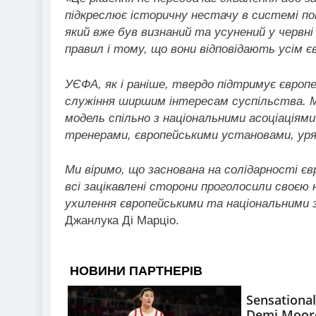
підкреслює історичну нестачу в системі по
який вже був визнаний та усунений у червні
правил і тому, що вони відповідають усім є
УЄФА, як і раніше, твердо підтримує європ
служіння ширшим інтересам суспільства. 
модель спільно з національними асоціаціями
тренерами, європейськими установами, ур
Ми віримо, що заснована на солідарності є
всі зацікавлені сторони проголосили своєю
ухилення європейськими та національними 
Джанлука Ді Марціо.