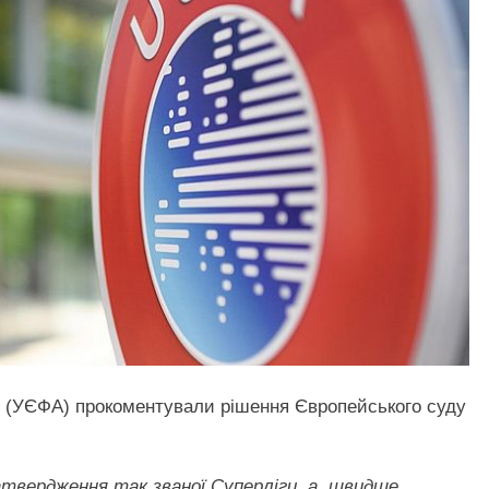
й (УЄФА) прокоментували рішення Європейського суду
атвердження так званої Суперліги, а, швидше,