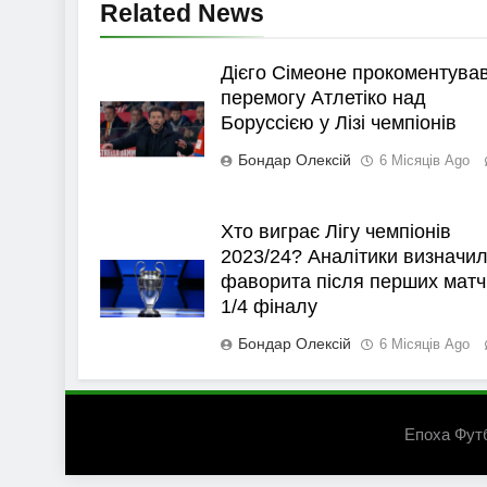
Related News
Дієго Сімеоне прокоментува
перемогу Атлетіко над
Боруссією у Лізі чемпіонів
Бондар Олексій
6 Місяців Ago
Хто виграє Лігу чемпіонів
2023/24? Аналітики визначи
фаворита після перших матч
1/4 фіналу
Бондар Олексій
6 Місяців Ago
Епоха Фут