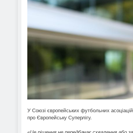
У Союзі європейських футбольних асоціаці
про Європейську Суперлігу.
«
Це рішення не передбачає схвалення або з