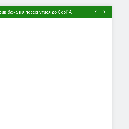
вив бажання повернутися до Серії А
мхена в ПСЖ: відома ціна трансфера
авця збірної Франції за 80 млн євро
ий до переходу в європейський клуб
вив бажання повернутися до Серії А
мхена в ПСЖ: відома ціна трансфера
авця збірної Франції за 80 млн євро