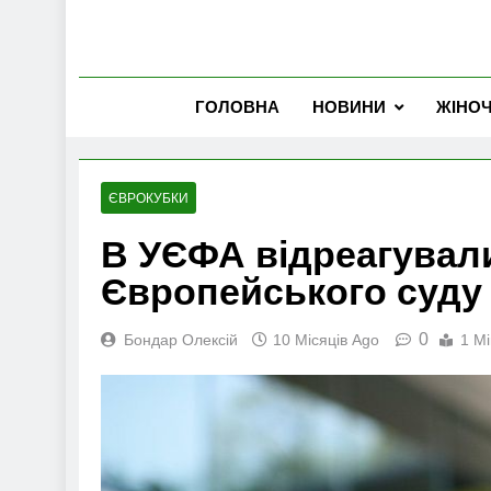
ГОЛОВНА
НОВИНИ
ЖІНО
ЄВРОКУБКИ
В УЄФА відреагувал
Європейського суду
0
Бондар Олексій
10 Місяців Ago
1 Mi