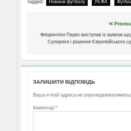
Tagged:
Новини футболу
УЄФА
Футбо
Навігація
Previou
записів
Флорентіно Перес виступив із заявою що
Суперліги і рішення Європейського с
ЗАЛИШИТИ ВІДПОВІДЬ
Ваша e-mail адреса не оприлюднюватиметьс
Коментар
*