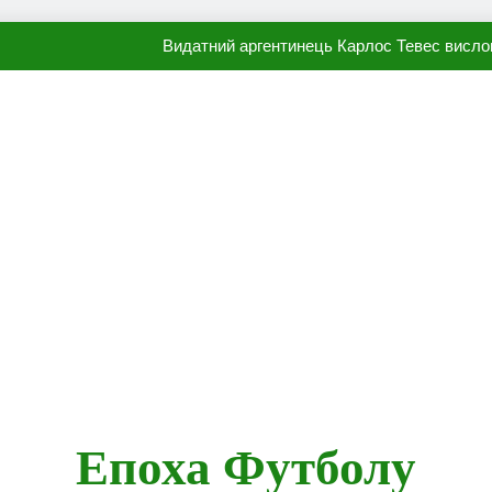
Видатний аргентинець Карлос Тевес висло
Наполі готовий продати Осі
ПСЖ близький до підписання гр
Олександр Караваєв назвав гравця Динамо, який готов
Видатний аргентинець Карлос Тевес висло
Наполі готовий продати Осі
ПСЖ близький до підписання гр
Епоха Футболу