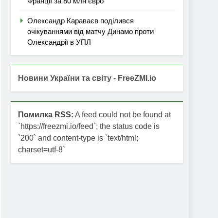
Франції за 80 млн євро
Олександр Караваєв поділився
очікуваннями від матчу Динамо проти
Олександрії в УПЛ
Новини України та світу - FreeZMI.io
Помилка RSS:
A feed could not be found at
`https://freezmi.io/feed`; the status code is
`200` and content-type is `text/html;
charset=utf-8`