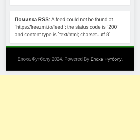
Помилка RSS:
A feed could not be found at
`https://freezmi.io/feed`; the status code is `200`
and content-type is `text/html; charset=utf-8`
Епоха Футболу 2024. Powered By
.
Епоха Футболу