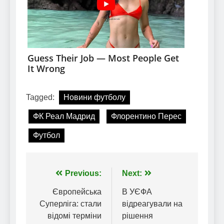
Tagged:
Новини футболу
ФК Реал Мадрид
Флорентино Перес
Футбол
Навігація
Previous:
Next:
записів
Європейська
В УЄФА
Суперліга: стали
відреагували на
відомі терміни
рішення