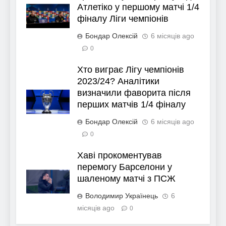
Атлетіко у першому матчі 1/4
фіналу Ліги чемпіонів
Бондар Олексій
6 місяців ago
0
Хто виграє Лігу чемпіонів
2023/24? Аналітики
визначили фаворита після
перших матчів 1/4 фіналу
Бондар Олексій
6 місяців ago
0
Хаві прокоментував
перемогу Барселони у
шаленому матчі з ПСЖ
Володимир Українець
6
місяців ago
0