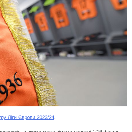
ру Ліги Європи 2023/24
.
перників, з якими може зіграти навесні 1/16 фіналу