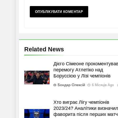
Related News
Дієго Сімеоне прокоментува
перемогу Атлетіко над
Боруссією у Лізі чемпіонів
Бондар Олексій
6 Місяців Ago
Хто виграє Лігу чемпіонів
2023/24? Аналітики визначи
фаворита після перших матч