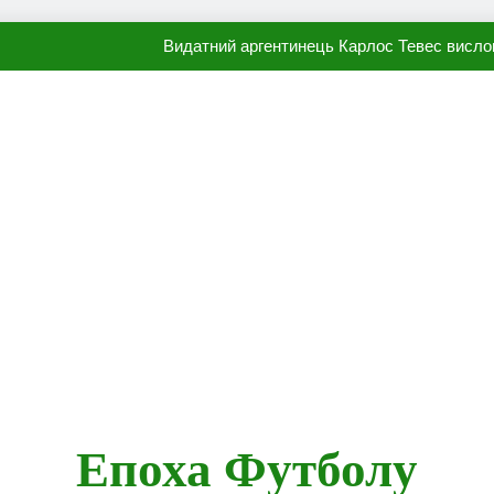
Видатний аргентинець Карлос Тевес висло
Наполі готовий продати Осі
ПСЖ близький до підписання гр
Олександр Караваєв назвав гравця Динамо, який готов
Видатний аргентинець Карлос Тевес висло
Наполі готовий продати Осі
ПСЖ близький до підписання гр
Епоха Футболу