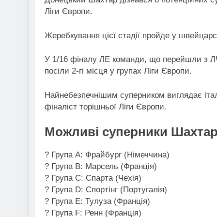
Ліги Європи.
Жеребкування цієї стадії пройде у швейцарсь
У 1/16 фіналу ЛЕ команди, що перейшли з ЛЧ
посіли 2-гі місця у групах Ліги Європи.
Найнебезпечнішим суперником виглядає італ
фіналіст торішньої Ліги Європи.
Можливі суперники Шахта
? Група A: Фрайбург (Німеччина)
? Група B: Марсель (Франція)
? Група C: Спарта (Чехія)
? Група D: Спортінг (Португалія)
? Група E: Тулуза (Франція)
? Група F: Ренн (Франція)