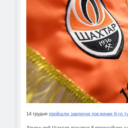
14 грудня
пройшли заключні поєдинки 6-го ту
Донецький Шахтар дізнався 8 потенційних су