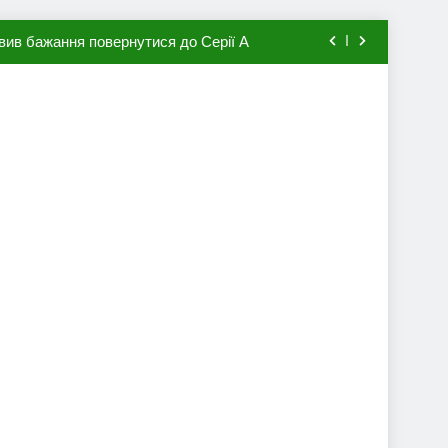
вив бажання повернутися до Серії А
мхена в ПСЖ: відома ціна трансфера
авця збірної Франції за 80 млн євро
ий до переходу в європейський клуб
вив бажання повернутися до Серії А
мхена в ПСЖ: відома ціна трансфера
авця збірної Франції за 80 млн євро