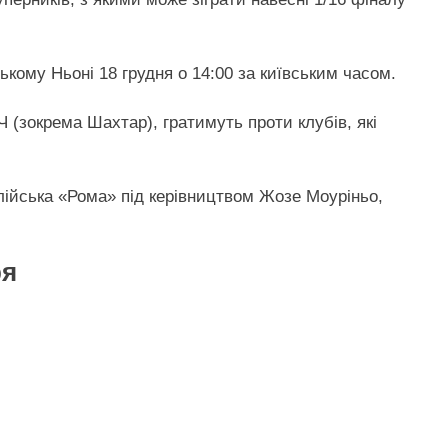
кому Ньоні 18 грудня о 14:00 за київським часом.
 (зокрема Шахтар), гратимуть проти клубів, які
ійська «Рома» під керівництвом Жозе Моуріньо,
ря