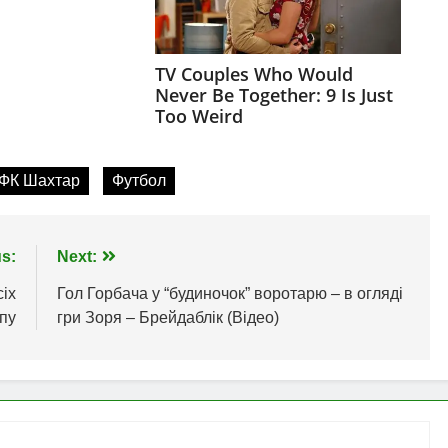
ФК Шахтар
Футбол
s:
Next:
сіх
Гол Горбача у “будиночок” воротарю – в огляді
апу
гри Зоря – Брейдаблік (Відео)