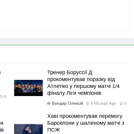
в
Тренер Боруссії Д
прокоментував поразку від
Атлетіко у першому матчі 1/4
фіналу Ліги чемпіонів
0
Бондар Олексій
6 Місяців Ago
0
Хаві прокоментував перемогу
ли
Барселони у шаленому матчі з
ів
ПСЖ