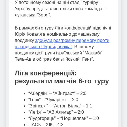
У поточному сезоні на цій стадії турніру
Україну представляє тільки одна команда –
луганська “Зоря”.
В рамках 6-го туру Ліги конференцій підопічні
Юрія Коваля в номінально домашньому
поєдинку
здобули розгромну перемогу проти
ісландського “Брейдабліка”
. В іншому
поєдинку цієї групи ізраїльський “Маккабі”
Тель-Авів обіграв бельгійський “Гент”.
Ліга конференцій:
результати матчів 6-го туру
“Абердін” – “Айнтрахт” – 2:0
“Генк” – “Чукарічкі” – 2:0
“Зрінські” – “Астон Вілла” – 1:1
“Легія” – “АЗ Алкмар” – 2:0
“Лудогорець” – “Норшеллан” – 1:0
ПАОК – ХІК – 4:2