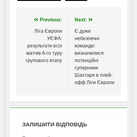
Навігація
Previous:
Next:
записів
Ліга Європи
Є дуже
УЄФА:
небезпечні
результати всіх
команди:
матчів 6-го туру
визначилися
групового етапу
потенційні
суперники
Шахтаря в плей-
офф Ліги Європи
ЗАЛИШИТИ ВІДПОВІДЬ