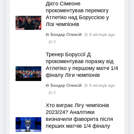
Дієго Сімеоне
прокоментував перемогу
Атлетіко над Боруссією у
Лізі чемпіонів
Бондар Олексій
6 місяців ago
0
Тренер Боруссії Д
прокоментував поразку від
Атлетіко у першому матчі 1/4
фіналу Ліги чемпіонів
Бондар Олексій
6 місяців ago
0
Хто виграє Лігу чемпіонів
2023/24? Аналітики
визначили фаворита після
перших матчів 1/4 фіналу