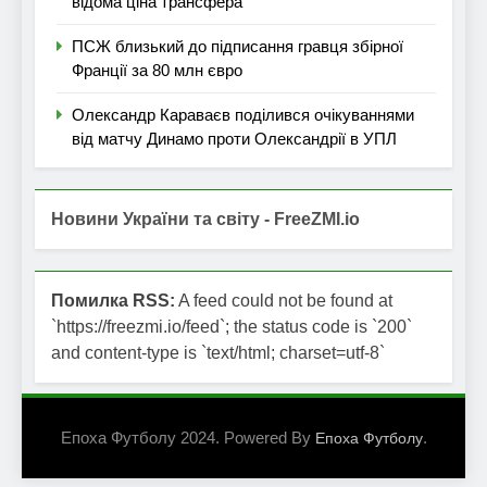
відома ціна трансфера
ПСЖ близький до підписання гравця збірної
Франції за 80 млн євро
Олександр Караваєв поділився очікуваннями
від матчу Динамо проти Олександрії в УПЛ
Новини України та світу - FreeZMI.io
Помилка RSS:
A feed could not be found at
`https://freezmi.io/feed`; the status code is `200`
and content-type is `text/html; charset=utf-8`
Епоха Футболу 2024. Powered By
.
Епоха Футболу