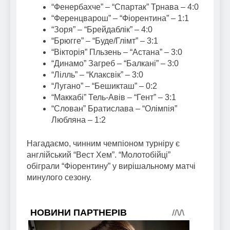
“Фенербахче” – “Спартак” Трнава – 4:0
“Ференцварош” – “Фіорентина” – 1:1
“Зоря” – “Брейдаблік” – 4:0
“Брюгге” – “Буде/Глімт” – 3:1
“Вікторія” Пльзень – “Астана” – 3:0
“Динамо” Загреб – “Балкані” – 3:0
“Лілль” – “Клаксвік” – 3:0
“Лугано” – “Бешикташ” – 0:2
“Маккабі” Тель-Авів – “Гент” – 3:1
“Слован” Братислава – “Олімпія”
Любляна – 1:2
Нагадаємо, чинним чемпіоном турніру є
англійський “Вест Хем”. “Молотобійці”
обіграли “Фіорентину” у вирішальному матчі
минулого сезону.