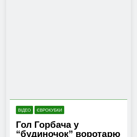
ВІДЕО
ЄВРОКУБКИ
Гол Горбача у
“будиночок” воротарю