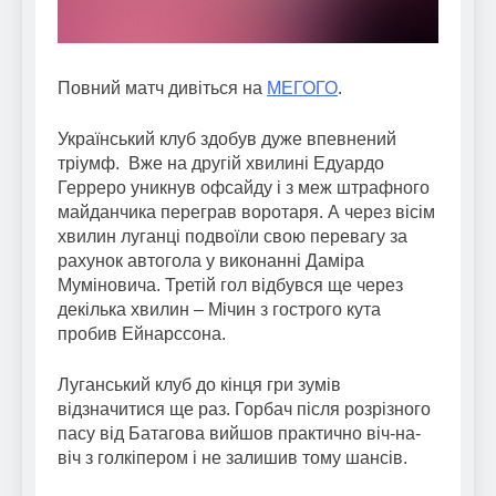
Повний матч дивіться на
МЕГОГО
.
Український клуб здобув дуже впевнений
тріумф. Вже на другій хвилині Едуардо
Герреро уникнув офсайду і з меж штрафного
майданчика переграв воротаря. А через вісім
хвилин луганці подвоїли свою перевагу за
рахунок автогола у виконанні Даміра
Муміновича. Третій гол відбувся ще через
декілька хвилин – Мічин з гострого кута
пробив Ейнарссона.
Луганський клуб до кінця гри зумів
відзначитися ще раз. Горбач після розрізного
пасу від Батагова вийшов практично віч-на-
віч з голкіпером і не залишив тому шансів.