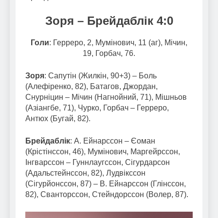
Зоря
– Брейдаблік 4:0
Голи
: Герреро, 2, Мумінович, 11 (аг), Мічин,
19, Горбач, 76.
Зоря
: Сапутін (Жилкін, 90+3) – Боль
(Алефіренко, 82), Батагов, Джордан,
Снурніцин – Мічин (Нагнойний, 71), Мішньов
(Азіангбе, 71), Чурко, Горбач – Герреро,
Антюх (Бугай, 82).
Брейдаблік
: А. Ейнарссон – Єоман
(Крістінссон, 46), Мумінович, Маргейрссон,
Інгварссон – Гуннлаугссон, Сігурдарсон
(Адальстейнссон, 82), Лудвікссон
(Сігурйонссон, 87) – В. Ейнарссон (Глінссон,
82), Сванторссон, Стейндорссон (Волер, 87).