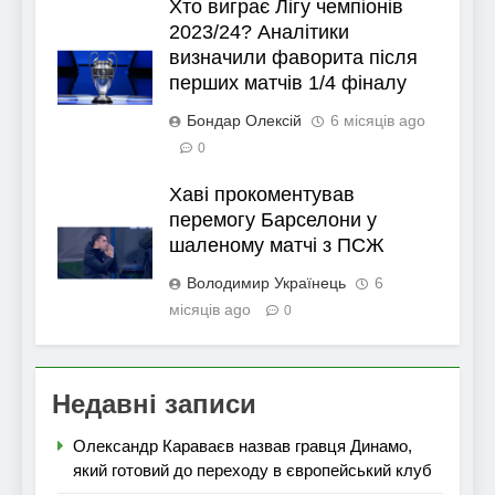
Хто виграє Лігу чемпіонів
2023/24? Аналітики
визначили фаворита після
перших матчів 1/4 фіналу
Бондар Олексій
6 місяців ago
0
Хаві прокоментував
перемогу Барселони у
шаленому матчі з ПСЖ
Володимир Українець
6
місяців ago
0
Недавні записи
Олександр Караваєв назвав гравця Динамо,
який готовий до переходу в європейський клуб