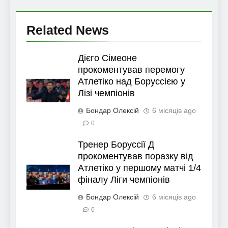
Related News
Дієго Сімеоне
прокоментував перемогу
Атлетіко над Боруссією у
Лізі чемпіонів
Бондар Олексій
6 місяців ago
0
Тренер Боруссії Д
прокоментував поразку від
Атлетіко у першому матчі 1/4
фіналу Ліги чемпіонів
Бондар Олексій
6 місяців ago
0