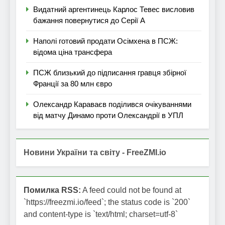
Видатний аргентинець Карлос Тевес висловив
бажання повернутися до Серії А
Наполі готовий продати Осімхена в ПСЖ:
відома ціна трансфера
ПСЖ близький до підписання гравця збірної
Франції за 80 млн євро
Олександр Караваєв поділився очікуваннями
від матчу Динамо проти Олександрії в УПЛ
Новини України та світу - FreeZMI.io
Помилка RSS:
A feed could not be found at
`https://freezmi.io/feed`; the status code is `200`
and content-type is `text/html; charset=utf-8`