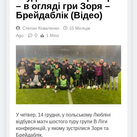
– в огляді гри Зоря –
Брейдаблік (Відео)
Степан Коваленко
10 Місяців
0
Ago
1 Mins
У четвер, 14 грудня, у польському Любліні
відбувся матч шостого туру групи В Ліги
конференцій, у якому зустрілися Зоря та
Брейдаблік.