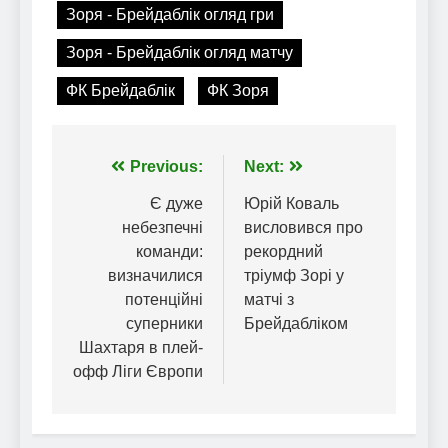
Зоря - Брейдаблік огляд гри
Зоря - Брейдаблік огляд матчу
ФК Брейдаблік
ФК Зоря
Навігація
Previous:
Next:
записів
Є дуже
Юрій Коваль
небезпечні
висловився про
команди:
рекордний
визначилися
тріумф Зорі у
потенційні
матчі з
суперники
Брейдабліком
Шахтаря в плей-
офф Ліги Європи