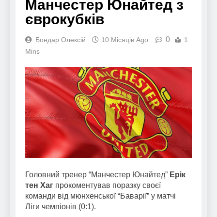
Манчестер Юнайтед з
єврокубків
0
Бондар Олексій
10 Місяців Ago
1
Mins
Головний тренер “Манчестер Юнайтед”
Ерік
тен Хаг
прокоментував поразку своєї
команди від мюнхенської “Баварії” у матчі
Ліги чемпіонів (0:1).