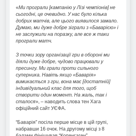
«
Ми програли [кампанію у Лізі чемпіонів] не
сьогодні, це очевидно. У нас було кілька
добрих матчів, але цього виявилося замало.
Думаю, ми дуже добре зіграли з «Баварією» і
не заслужили на поразку, але все ж таки
програли матч.
З точки зору організації гри в обороні ми
діяли дуже добре, чудово працювали у
пресингу. Ми грали проти сильного
суперника. Навіть якщо «Баварія»
вимикається з гри, вона має [достатній]
індивідуальний клас для того, щоб
створити один момент. На жаль, так і
сталося
», – наводить слова тен Хага
офіційний сайт УЄФА.
“Баварія” посіла перше місце в цій групі,
набравши 16 очок. На другому місці з 8
балами фінішував “Копенгаген”.