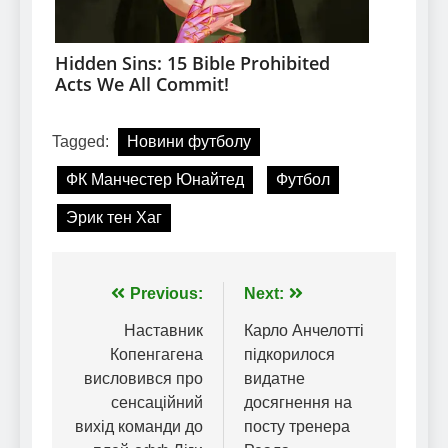
Tagged:
Новини футболу
ФК Манчестер Юнайтед
Футбол
Эрик тен Хаг
Навігація
Previous:
Next:
записів
Наставник
Карло Анчелотті
Копенгагена
підкорилося
висловився про
видатне
сенсаційний
досягнення на
вихід команди до
посту тренера