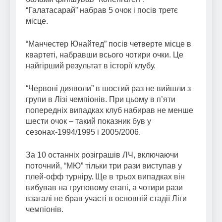
“Галатасарай” набрав 5 очок і посів третє
місце.
“Манчестер Юнайтед” посів четверте місце в
квартеті, набравши всього чотири очки. Це
найгірший результат в історії клубу.
“Червоні дияволи” в шостий раз не вийшли з
групи в Лізі чемпіонів. При цьому в п’яти
попередніх випадках клуб набирав не менше
шести очок – такий показник був у
сезонах-1994/1995 і 2005/2006.
За 10 останніх розіграшів ЛЧ, включаючи
поточний, “МЮ” тільки три рази виступав у
плей-офф турніру. Ще в трьох випадках він
вибував на груповому етапі, а чотири рази
взагалі не брав участі в основній стадії Ліги
чемпіонів.