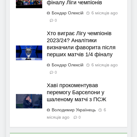
фіналу Ліги чемпіонів
Бондар Олексій
6 місяців ago
0
Хто виграє Лігу чемпіонів
2023/24? Аналітики
визначили фаворита після
перших матчів 1/4 фіналу
Бондар Олексій
6 місяців ago
0
Хаві прокоментував
перемогу Барселони у
шаленому матчі з ПСЖ
Володимир Українець
6
місяців ago
0