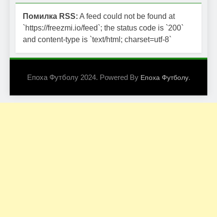
Помилка RSS:
A feed could not be found at
`https://freezmi.io/feed`; the status code is `200`
and content-type is `text/html; charset=utf-8`
Епоха Футболу 2024. Powered By
.
Епоха Футболу