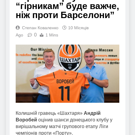
“гірникам” буде важче,
ніж проти Барселони”
Степан Коваленко
10 Місяців
0
Ago
1 Mins
Колишній гравець «Шахтаря»
Андрій
Воробей
оцінив шанси донецького клубу у
вирішальному матчі групового етапу Ліги
чемпіонів проти «Порту».