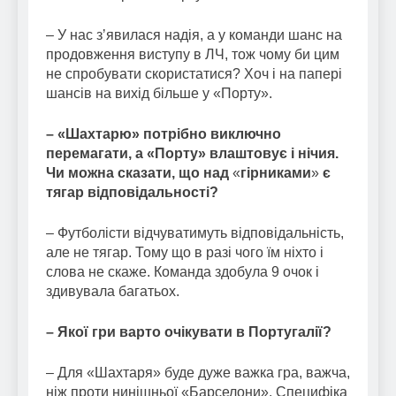
– У нас зʼявилася надія, а у команди шанс на
продовження виступу в ЛЧ, тож чому би цим
не спробувати скористатися? Хоч і на папері
шансів на вихід більше у «Порту».
– «Шахтарю» потрібно виключно
перемагати, а «Порту» влаштовує і нічия.
Чи можна сказати, що над
«
гірниками
»
є
тягар відповідальності?
– Футболісти відчуватимуть відповідальність,
але не тягар. Тому що в разі чого їм ніхто і
слова не скаже. Команда здобула 9 очок і
здивувала багатьох.
– Якої гри варто очікувати в Португалії?
– Для «Шахтаря» буде дуже важка гра, важча,
ніж проти нинішньої «Барселони». Специфіка