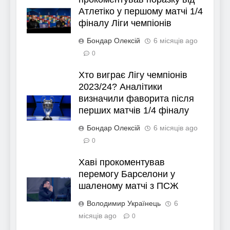
Атлетіко у першому матчі 1/4
фіналу Ліги чемпіонів
Бондар Олексій
6 місяців ago
0
Хто виграє Лігу чемпіонів
2023/24? Аналітики
визначили фаворита після
перших матчів 1/4 фіналу
Бондар Олексій
6 місяців ago
0
Хаві прокоментував
перемогу Барселони у
шаленому матчі з ПСЖ
Володимир Українець
6
місяців ago
0