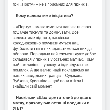
гри «Порту» – не з приємних для гірників.
– Кому належатиме ініціатива?
– «Порту» намагатиметься навʼязати свою
гру, буде тиснути та домінувати. Все
залежатиме від того, наскільки
холоднокровно почуватимуться наші
футболісти і як в них вдаватиметься вихід з
оборони. Періодами цей елемент дуже добре
складався у гірників у останніх матчах. Тому
найважливіше – уникнути індивідуальних
помилок. А ще великі надії покладаємо на
наших швидкісних гравців – Судакова,
Зубкова, Криськіва – щоб вони втікли і
знайшли свій момент.
– Наскільки «Шахтар» готовий до цього
матчу, враховуючи останні поєдинки в
УПЛ?