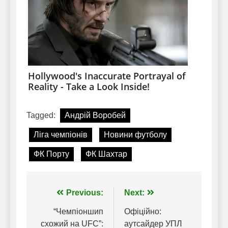
Tagged:
Андрій Воробей
Ліга чемпіонів
Новини футболу
ФК Порту
ФК Шахтар
Навігація
Previous:
Next:
записів
“Чемпіоншип
Офіційно:
схожий на UFC”:
аутсайдер УПЛ