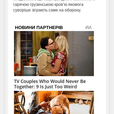
гарячою грузинською кровʼю якомога
суворіше зіграють саме на оборону.