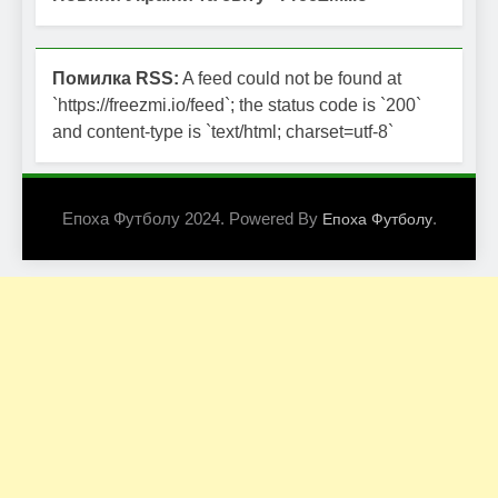
Помилка RSS:
A feed could not be found at
`https://freezmi.io/feed`; the status code is `200`
and content-type is `text/html; charset=utf-8`
Епоха Футболу 2024. Powered By
.
Епоха Футболу