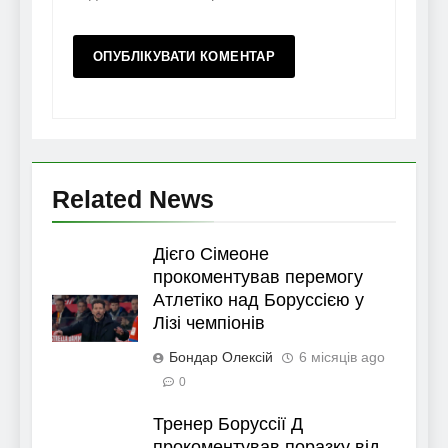
Related News
Дієго Сімеоне
прокоментував перемогу
Атлетіко над Боруссією у
Лізі чемпіонів
Бондар Олексій
6 місяців ago
0
Тренер Боруссії Д
прокоментував поразку від