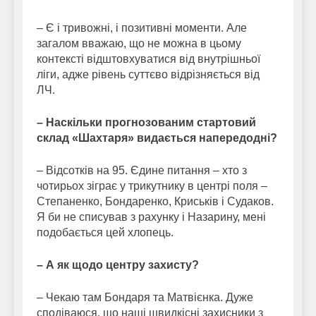
– Є і тривожні, і позитивні моменти. Але
загалом вважаю, що не можна в цьому
контексті відштовхуватися від внутрішньої
ліги, адже рівень суттєво відрізняється від
ЛЧ.
– Наскільки прогнозованим стартовий
склад «Шахтаря» видається напередодні?
– Відсотків на 95. Єдине питання – хто з
чотирьох зіграє у трикутнику в центрі поля –
Степаненко, Бондаренко, Криськів і Судаков.
Я би не списував з рахунку і Назарину, мені
подобається цей хлопець.
– А як щодо центру захисту?
– Чекаю там Бондаря та Матвієнка. Дуже
сподіваюся, що наші швидкісні захисники з