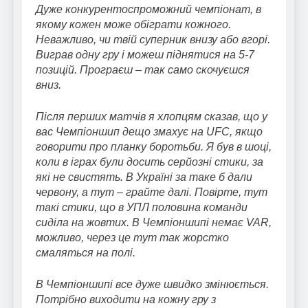
Дуже конкурентоспроможний чемпіонат, в
якому кожен може обіграти кожного.
Неважливо, чи твій суперник внизу або вгорі.
Виграв одну гру і можеш піднятися на 5-7
позицій. Програєш – так само скочуєшся
вниз.
Після перших матчів я хлопцям сказав, що у
вас Чемпіоншип дещо змахує на UFC, якщо
говорити про планку боротьби. Я був в шоці,
коли в іграх були досить серйозні стики, за
які не свистять. В Україні за таке б дали
червону, а тут – грайте далі. Повірте, тут
такі стики, що в УПЛ половина команди
сиділа на жовтих. В Чемпіоншипі немає VAR,
можливо, через це тут так жорстко
смаляться на полі.
В Чемпіоншипі все дуже швидко змінюється.
Потрібно виходити на кожну гру з