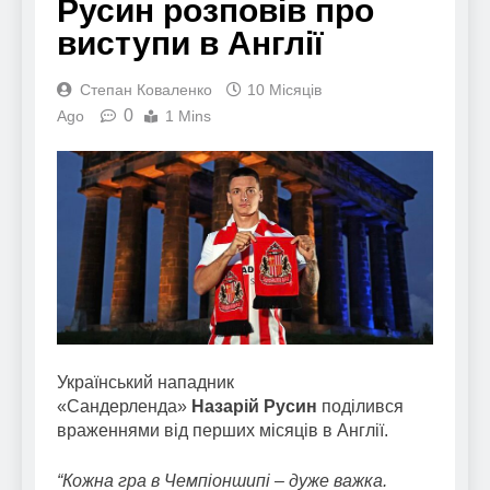
Русин розповів про
виступи в Англії
Степан Коваленко
10 Місяців
0
Ago
1 Mins
Український нападник
«Сандерленда»
Назарій Русин
поділився
враженнями від перших місяців в Англії.
“Кожна гра в Чемпіоншипі – дуже важка.