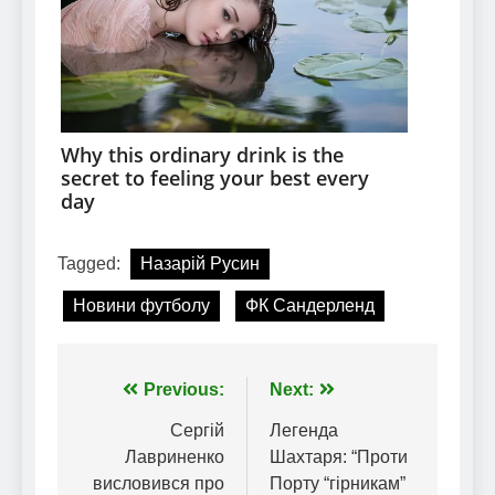
Tagged:
Назарій Русин
Новини футболу
ФК Сандерленд
Навігація
Previous:
Next:
записів
Сергій
Легенда
Лавриненко
Шахтаря: “Проти
висловився про
Порту “гірникам”