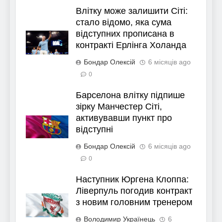
Влітку може залишити Сіті:
стало відомо, яка сума
відступних прописана в
контракті Ерлінга Холанда
Бондар Олексій
6 місяців ago
0
Барселона влітку підпише
зірку Манчестер Сіті,
активувавши пункт про
відступні
Бондар Олексій
6 місяців ago
0
Наступник Юргена Клоппа:
Ліверпуль погодив контракт
з новим головним тренером
Володимир Українець
6