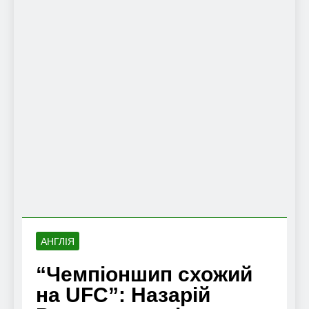
АНГЛІЯ
“Чемпіоншип схожий
на UFC”: Назарій